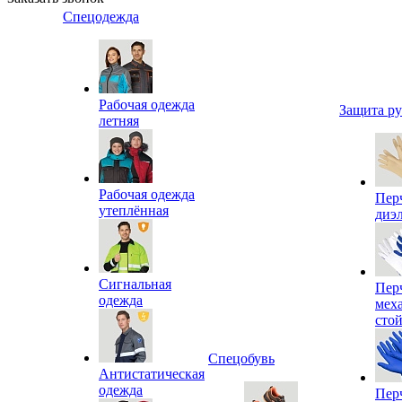
Спецодежда
Рабочая одежда
Защита р
летняя
Рабочая одежда
Пер
утеплённая
диэ
Сигнальная
Пер
одежда
мех
сто
Спецобувь
Антистатическая
одежда
Пер