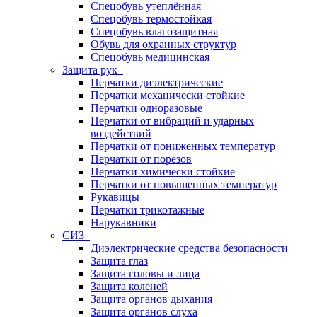
Спецобувь утеплённая
Спецобувь термостойкая
Спецобувь влагозащитная
Обувь для охранных структур
Спецобувь медицинская
Защита рук
Перчатки диэлектрические
Перчатки механически стойкие
Перчатки одноразовые
Перчатки от вибраций и ударных
воздействий
Перчатки от пониженных температур
Перчатки от порезов
Перчатки химически стойкие
Перчатки от повышенных температур
Рукавицы
Перчатки трикотажные
Нарукавники
СИЗ
Диэлектрические средства безопасности
Защита глаз
Защита головы и лица
Защита коленей
Защита органов дыхания
Защита органов слуха