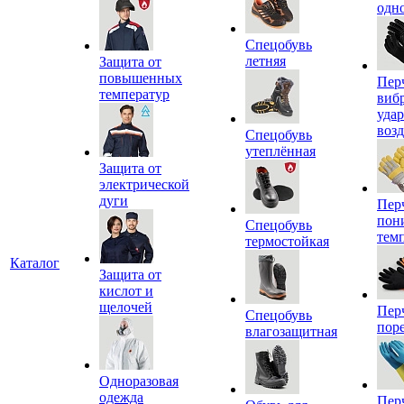
одн
Спецобувь
летняя
Защита от
повышенных
Пер
температур
виб
уда
воз
Спецобувь
утеплённая
Защита от
электрической
дуги
Пер
пон
Спецобувь
тем
термостойкая
Каталог
Защита от
кислот и
щелочей
Пер
Спецобувь
пор
влагозащитная
Одноразовая
одежда
Пер