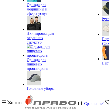
Одежда для
медицины и
сферы услуг
Рук
Экипировка для
охранных
Пер
структур
три
Одежда для
Нар
пищевых
производств
Головные уборы
МЕНЮ
Сравнение
0