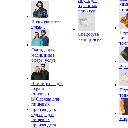
Обувь для
хим
охранных
сто
структур
Влагозащитная
одежда
Пер
Спецобувь
пов
медицинская
тем
Одежда для
медицины и
сферы услуг
Рук
Экипировка для
охранных
Пер
структур
три
Одежда для
Нар
пищевых
производств