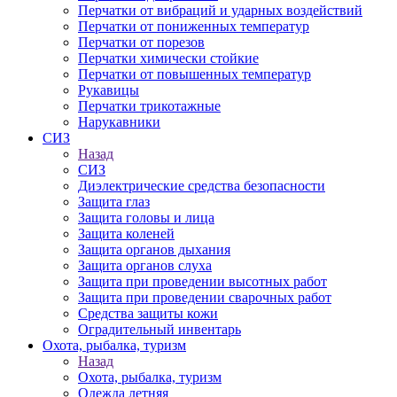
Перчатки от вибраций и ударных воздействий
Перчатки от пониженных температур
Перчатки от порезов
Перчатки химически стойкие
Перчатки от повышенных температур
Рукавицы
Перчатки трикотажные
Нарукавники
СИЗ
Назад
СИЗ
Диэлектрические средства безопасности
Защита глаз
Защита головы и лица
Защита коленей
Защита органов дыхания
Защита органов слуха
Защита при проведении высотных работ
Защита при проведении сварочных работ
Средства защиты кожи
Оградительный инвентарь
Охота, рыбалка, туризм
Назад
Охота, рыбалка, туризм
Одежда летняя