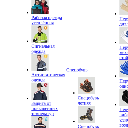
Рабочая одежда
Пер
утеплённая
диэ
Сигнальная
Пер
одежда
мех
сто
Спецобувь
Антистатическая
одежда
Пер
одн
Спецобувь
летняя
Защита от
повышенных
Пер
температур
виб
уда
воз
Спецобувь