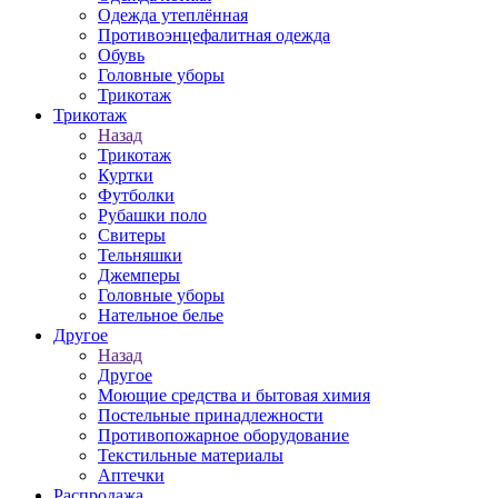
Одежда утеплённая
Противоэнцефалитная одежда
Обувь
Головные уборы
Трикотаж
Трикотаж
Назад
Трикотаж
Куртки
Футболки
Рубашки поло
Свитеры
Тельняшки
Джемперы
Головные уборы
Нательное белье
Другое
Назад
Другое
Моющие средства и бытовая химия
Постельные принадлежности
Противопожарное оборудование
Текстильные материалы
Аптечки
Распродажа