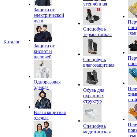
утеплённая
Защита от
электрической
дуги
Пер
пон
Спецобувь
тем
термостойкая
Каталог
Защита от
кислот и
щелочей
Пер
Спецобувь
пор
влагозащитная
Одноразовая
одежда
Пер
Обувь для
хим
охранных
сто
структур
Влагозащитная
одежда
Пер
Спецобувь
пов
медицинская
тем