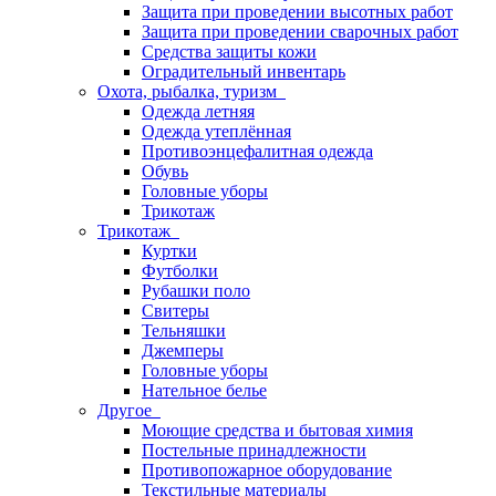
Защита при проведении высотных работ
Защита при проведении сварочных работ
Средства защиты кожи
Оградительный инвентарь
Охота, рыбалка, туризм
Одежда летняя
Одежда утеплённая
Противоэнцефалитная одежда
Обувь
Головные уборы
Трикотаж
Трикотаж
Куртки
Футболки
Рубашки поло
Свитеры
Тельняшки
Джемперы
Головные уборы
Нательное белье
Другое
Моющие средства и бытовая химия
Постельные принадлежности
Противопожарное оборудование
Текстильные материалы