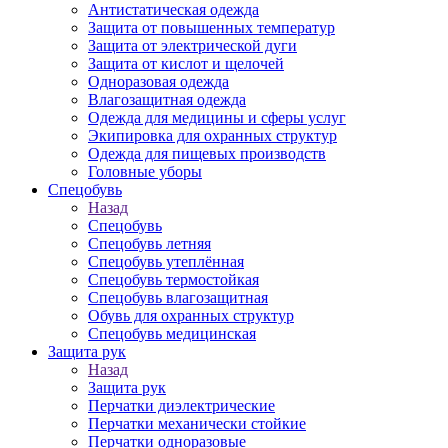
Антистатическая одежда
Защита от повышенных температур
Защита от электрической дуги
Защита от кислот и щелочей
Одноразовая одежда
Влагозащитная одежда
Одежда для медицины и сферы услуг
Экипировка для охранных структур
Одежда для пищевых производств
Головные уборы
Спецобувь
Назад
Спецобувь
Спецобувь летняя
Спецобувь утеплённая
Спецобувь термостойкая
Спецобувь влагозащитная
Обувь для охранных структур
Спецобувь медицинская
Защита рук
Назад
Защита рук
Перчатки диэлектрические
Перчатки механически стойкие
Перчатки одноразовые