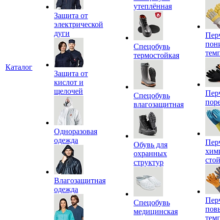
утеплённая
Защита от
электрической
дуги
Пер
пон
Спецобувь
тем
термостойкая
Каталог
Защита от
кислот и
щелочей
Пер
Спецобувь
пор
влагозащитная
Одноразовая
одежда
Пер
Обувь для
хим
охранных
сто
структур
Влагозащитная
одежда
Пер
Спецобувь
пов
медицинская
тем