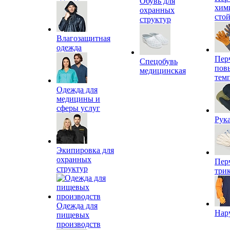
Обувь для
хим
охранных
сто
структур
Влагозащитная
одежда
Пер
Спецобувь
пов
медицинская
тем
Одежда для
медицины и
сферы услуг
Рук
Экипировка для
охранных
Пер
структур
три
Одежда для
Нар
пищевых
производств