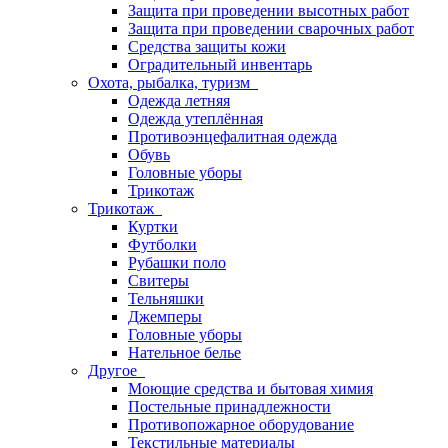
Защита при проведении высотных работ
Защита при проведении сварочных работ
Средства защиты кожи
Оградительный инвентарь
Охота, рыбалка, туризм
Одежда летняя
Одежда утеплённая
Противоэнцефалитная одежда
Обувь
Головные уборы
Трикотаж
Трикотаж
Куртки
Футболки
Рубашки поло
Свитеры
Тельняшки
Джемперы
Головные уборы
Нательное белье
Другое
Моющие средства и бытовая химия
Постельные принадлежности
Противопожарное оборудование
Текстильные материалы