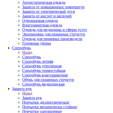
Антистатическая одежда
Защита от повышенных температур
Защита от электрической дуги
Защита от кислот и щелочей
Одноразовая одежда
Влагозащитная одежда
Одежда для медицины и сферы услуг
Экипировка для охранных структур
Одежда для пищевых производств
Головные уборы
Спецобувь
Назад
Спецобувь
Спецобувь летняя
Спецобувь утеплённая
Спецобувь термостойкая
Спецобувь влагозащитная
Обувь для охранных структур
Спецобувь медицинская
Защита рук
Назад
Защита рук
Перчатки диэлектрические
Перчатки механически стойкие
Перчатки одноразовые