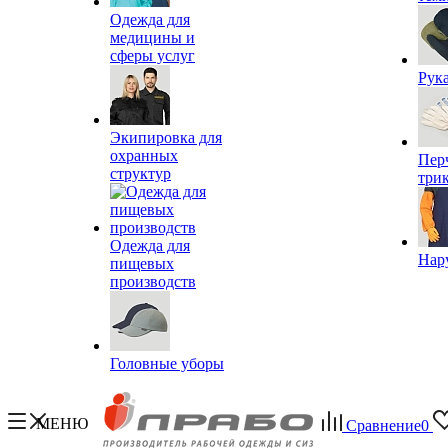
Одежда для
медицины и
сферы услуг
Рук
Экипировка для
охранных
Пер
структур
три
Одежда для
Нар
пищевых
производств
Головные уборы
МЕНЮ
Сравнение
0