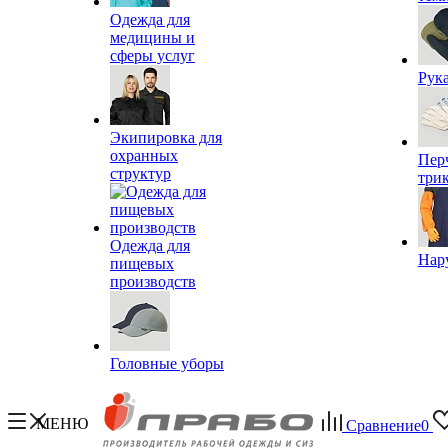
Одежда для
медицины и
сферы услуг
Рук
Экипировка для
охранных
Пер
структур
три
Одежда для
Нар
пищевых
производств
Головные уборы
МЕНЮ
Сравнение
0