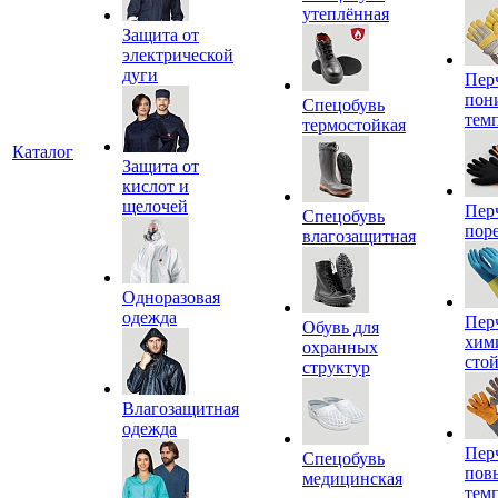
утеплённая
Защита от
электрической
дуги
Пер
пон
Спецобувь
тем
термостойкая
Каталог
Защита от
кислот и
щелочей
Пер
Спецобувь
пор
влагозащитная
Одноразовая
одежда
Пер
Обувь для
хим
охранных
сто
структур
Влагозащитная
одежда
Пер
Спецобувь
пов
медицинская
тем