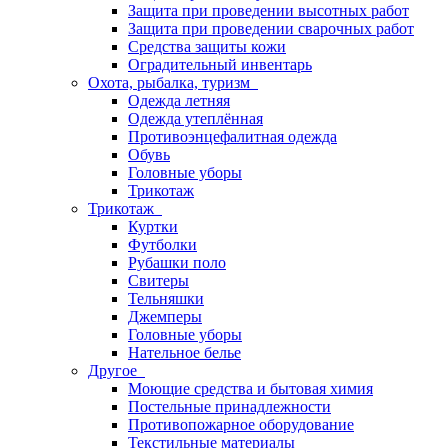
Защита при проведении высотных работ
Защита при проведении сварочных работ
Средства защиты кожи
Оградительный инвентарь
Охота, рыбалка, туризм
Одежда летняя
Одежда утеплённая
Противоэнцефалитная одежда
Обувь
Головные уборы
Трикотаж
Трикотаж
Куртки
Футболки
Рубашки поло
Свитеры
Тельняшки
Джемперы
Головные уборы
Нательное белье
Другое
Моющие средства и бытовая химия
Постельные принадлежности
Противопожарное оборудование
Текстильные материалы