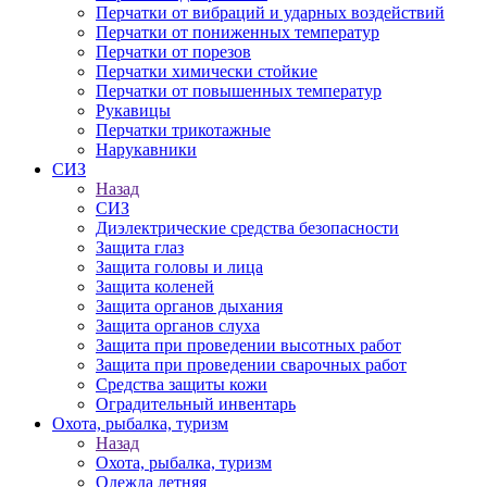
Перчатки от вибраций и ударных воздействий
Перчатки от пониженных температур
Перчатки от порезов
Перчатки химически стойкие
Перчатки от повышенных температур
Рукавицы
Перчатки трикотажные
Нарукавники
СИЗ
Назад
СИЗ
Диэлектрические средства безопасности
Защита глаз
Защита головы и лица
Защита коленей
Защита органов дыхания
Защита органов слуха
Защита при проведении высотных работ
Защита при проведении сварочных работ
Средства защиты кожи
Оградительный инвентарь
Охота, рыбалка, туризм
Назад
Охота, рыбалка, туризм
Одежда летняя