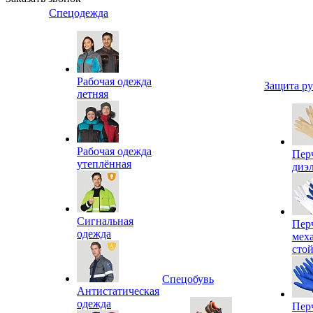
Спецодежда
Рабочая одежда
Защита р
летняя
Рабочая одежда
Пер
утеплённая
диэ
Сигнальная
Пер
одежда
мех
сто
Спецобувь
Антистатическая
одежда
Пер