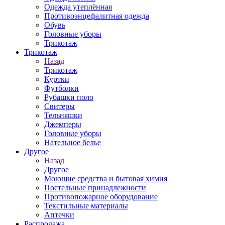
Одежда утеплённая
Противоэнцефалитная одежда
Обувь
Головные уборы
Трикотаж
Трикотаж
Назад
Трикотаж
Куртки
Футболки
Рубашки поло
Свитеры
Тельняшки
Джемперы
Головные уборы
Нательное белье
Другое
Назад
Другое
Моющие средства и бытовая химия
Постельные принадлежности
Противопожарное оборудование
Текстильные материалы
Аптечки
Распродажа