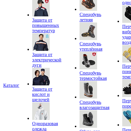
одн
Спецобувь
летняя
Защита от
повышенных
Пер
температур
виб
уда
воз
Спецобувь
утеплённая
Защита от
электрической
дуги
Пер
пон
Спецобувь
тем
термостойкая
Каталог
Защита от
кислот и
щелочей
Пер
Спецобувь
пор
влагозащитная
Одноразовая
одежда
Пер