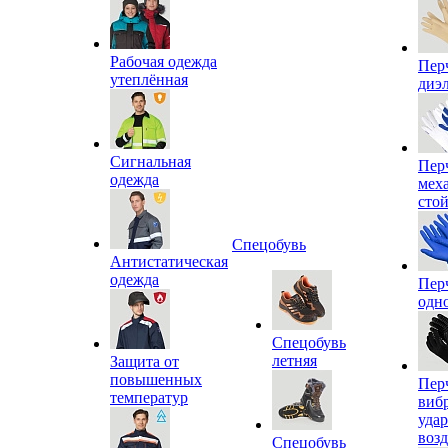
Рабочая одежда
Пер
утеплённая
диэ
Сигнальная
Пер
одежда
мех
сто
Спецобувь
Антистатическая
одежда
Пер
одн
Спецобувь
летняя
Защита от
повышенных
Пер
температур
виб
уда
воз
Спецобувь