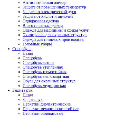
Антистатическая одежда
Защита от повышенных температур
Защита от электрической дуги
Защита от кислот и щелочей
Одноразовая одежда
Влагозащитная одежда
Одежда для медицины и сферы услуг
Экипировка для охранных структур
Одежда для пищевых производств
Головные уборы
Спецобувь
Назад
Спецобувь
Спецобувь летняя
Спецобувь утеплённая
Спецобувь термостойкая
Спецобувь влагозащитная
Обувь для охранных структур
Спецобувь медицинская
Защита рук
Назад
Защита рук
Перчатки диэлектрические
Перчатки механически стойкие
Перчатки одноразовые