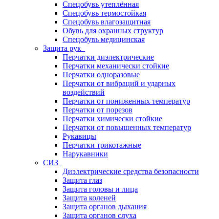
Спецобувь утеплённая
Спецобувь термостойкая
Спецобувь влагозащитная
Обувь для охранных структур
Спецобувь медицинская
Защита рук
Перчатки диэлектрические
Перчатки механически стойкие
Перчатки одноразовые
Перчатки от вибраций и ударных
воздействий
Перчатки от пониженных температур
Перчатки от порезов
Перчатки химически стойкие
Перчатки от повышенных температур
Рукавицы
Перчатки трикотажные
Нарукавники
СИЗ
Диэлектрические средства безопасности
Защита глаз
Защита головы и лица
Защита коленей
Защита органов дыхания
Защита органов слуха