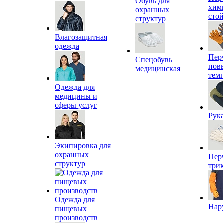
Обувь для
хим
охранных
сто
структур
Влагозащитная
одежда
Пер
Спецобувь
пов
медицинская
тем
Одежда для
медицины и
сферы услуг
Рук
Экипировка для
охранных
Пер
структур
три
Одежда для
Нар
пищевых
производств