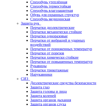
Спецобувь утеплённая
Спецобувь термостойкая
Спецобувь влагозащитная
Обувь для охранных структур
Спецобувь медицинская
Защита рук
Перчатки диэлектрические
Перчатки механически стойкие
Перчатки одноразовые
Перчатки от вибраций и ударных
воздействий
Перчатки от пониженных температур
Перчатки от порезов
Перчатки химически стойкие
Перчатки от повышенных температур
Рукавицы
Перчатки трикотажные
Нарукавники
СИЗ
Диэлектрические средства безопасности
Защита глаз
Защита головы и лица
Защита коленей
Защита органов дыхания
Защита органов слуха