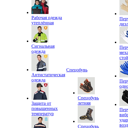
Рабочая одежда
Пер
утеплённая
диэ
Сигнальная
Пер
одежда
мех
сто
Спецобувь
Антистатическая
одежда
Пер
одн
Спецобувь
летняя
Защита от
повышенных
Пер
температур
виб
уда
воз
Спецобувь