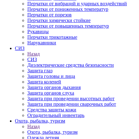
Перчатки от вибраций и ударных воздействий
Перчатки от пониженных температур
Перчатки от порезов
Перчатки химически стойкие
Перчатки от повышенных температур
Рукавицы
Перчатки трикотажные
Нарукавники
СИЗ
Назад
СИЗ
Диэлектрические средства безопасности
Защита глаз
Защита головы и лица
Защита коленей
Защита органов дыхания
Защита органов слуха
Защита при проведении высотных работ
Защита при проведении сварочных работ
Средства защиты кожи
Оградительный инвентарь
Охота, рыбалка, туризм
Назад
Охота, рыбалка, туризм
Одежда летняя