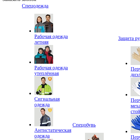
Спецодежда
Рабочая одежда
Защита р
летняя
Рабочая одежда
Пер
утеплённая
диэ
Сигнальная
Пер
одежда
мех
сто
Спецобувь
Антистатическая
одежда
Пер