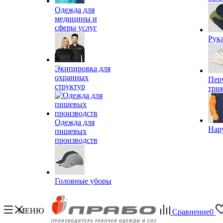
Одежда для
медицины и
сферы услуг
Рук
Экипировка для
охранных
Пер
структур
три
Одежда для
Нар
пищевых
производств
Головные уборы
МЕНЮ
Сравнение
0