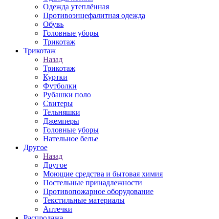
Одежда утеплённая
Противоэнцефалитная одежда
Обувь
Головные уборы
Трикотаж
Трикотаж
Назад
Трикотаж
Куртки
Футболки
Рубашки поло
Свитеры
Тельняшки
Джемперы
Головные уборы
Нательное белье
Другое
Назад
Другое
Моющие средства и бытовая химия
Постельные принадлежности
Противопожарное оборудование
Текстильные материалы
Аптечки
Распродажа