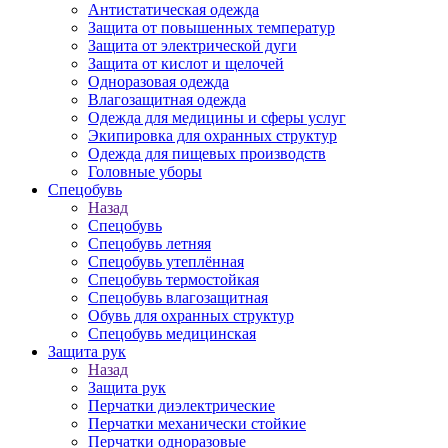
Антистатическая одежда
Защита от повышенных температур
Защита от электрической дуги
Защита от кислот и щелочей
Одноразовая одежда
Влагозащитная одежда
Одежда для медицины и сферы услуг
Экипировка для охранных структур
Одежда для пищевых производств
Головные уборы
Спецобувь
Назад
Спецобувь
Спецобувь летняя
Спецобувь утеплённая
Спецобувь термостойкая
Спецобувь влагозащитная
Обувь для охранных структур
Спецобувь медицинская
Защита рук
Назад
Защита рук
Перчатки диэлектрические
Перчатки механически стойкие
Перчатки одноразовые