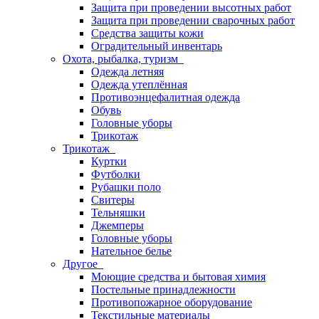
Защита при проведении высотных работ
Защита при проведении сварочных работ
Средства защиты кожи
Оградительный инвентарь
Охота, рыбалка, туризм
Одежда летняя
Одежда утеплённая
Противоэнцефалитная одежда
Обувь
Головные уборы
Трикотаж
Трикотаж
Куртки
Футболки
Рубашки поло
Свитеры
Тельняшки
Джемперы
Головные уборы
Нательное белье
Другое
Моющие средства и бытовая химия
Постельные принадлежности
Противопожарное оборудование
Текстильные материалы