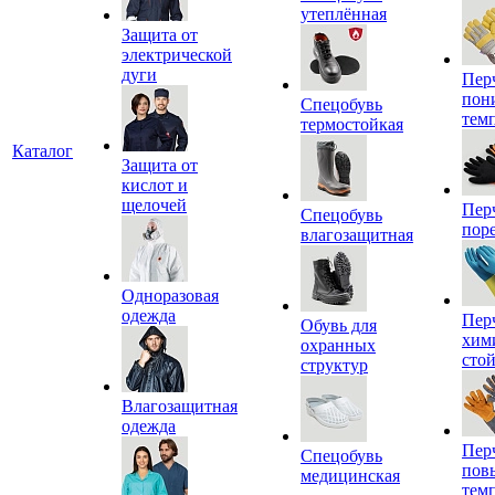
утеплённая
Защита от
электрической
дуги
Пер
пон
Спецобувь
тем
термостойкая
Каталог
Защита от
кислот и
щелочей
Пер
Спецобувь
пор
влагозащитная
Одноразовая
одежда
Пер
Обувь для
хим
охранных
сто
структур
Влагозащитная
одежда
Пер
Спецобувь
пов
медицинская
тем