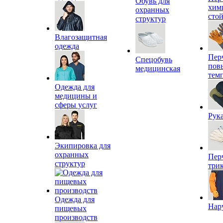
Обувь для
хим
охранных
сто
структур
Влагозащитная
одежда
Пер
Спецобувь
пов
медицинская
тем
Одежда для
медицины и
сферы услуг
Рук
Экипировка для
охранных
Пер
структур
три
Одежда для
Нар
пищевых
производств