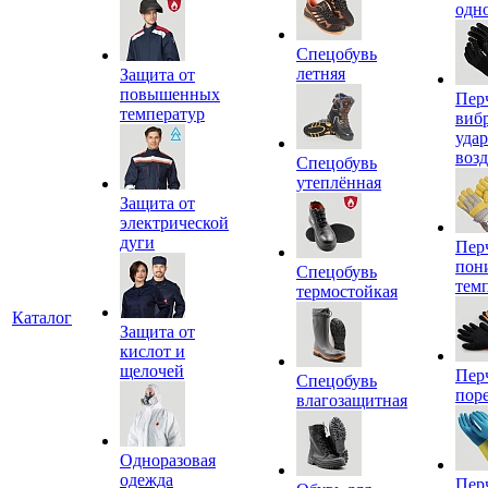
одн
Спецобувь
летняя
Защита от
повышенных
Пер
температур
виб
уда
воз
Спецобувь
утеплённая
Защита от
электрической
дуги
Пер
пон
Спецобувь
тем
термостойкая
Каталог
Защита от
кислот и
щелочей
Пер
Спецобувь
пор
влагозащитная
Одноразовая
одежда
Пер