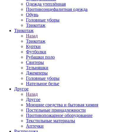
Одежда утеплённая
Противоэнцефалитная одежда
Обувь
Головные уборы
Трикотаж
Трикотаж
Назад
Трикотаж
Куртки
Футболки
Рубашки поло
Свитеры
Тельняшки
Джемперы
Головные уборы
Нательное белье
Другое
Назад
Другое
Моющие средства и бытовая химия
Постельные принадлежности
Противопожарное оборудование
Текстильные материалы
Аптечки
Распродажа