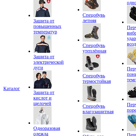
одн
Спецобувь
летняя
Защита от
повышенных
Пер
температур
виб
уда
воз
Спецобувь
утеплённая
Защита от
электрической
дуги
Пер
пон
Спецобувь
тем
термостойкая
Каталог
Защита от
кислот и
щелочей
Пер
Спецобувь
пор
влагозащитная
Одноразовая
одежда
Пер