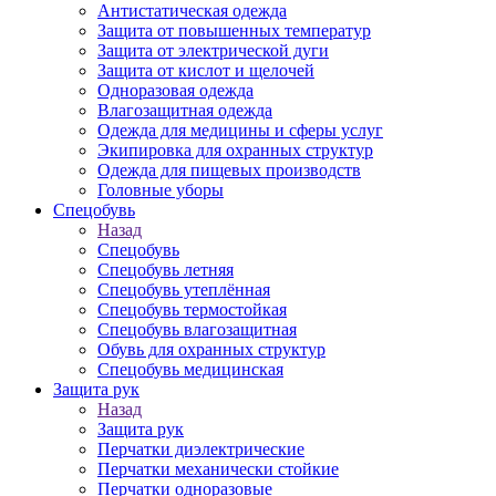
Антистатическая одежда
Защита от повышенных температур
Защита от электрической дуги
Защита от кислот и щелочей
Одноразовая одежда
Влагозащитная одежда
Одежда для медицины и сферы услуг
Экипировка для охранных структур
Одежда для пищевых производств
Головные уборы
Спецобувь
Назад
Спецобувь
Спецобувь летняя
Спецобувь утеплённая
Спецобувь термостойкая
Спецобувь влагозащитная
Обувь для охранных структур
Спецобувь медицинская
Защита рук
Назад
Защита рук
Перчатки диэлектрические
Перчатки механически стойкие
Перчатки одноразовые