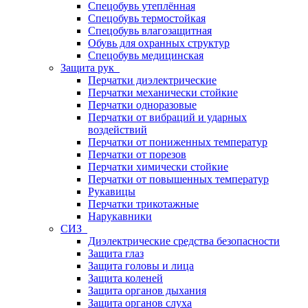
Спецобувь утеплённая
Спецобувь термостойкая
Спецобувь влагозащитная
Обувь для охранных структур
Спецобувь медицинская
Защита рук
Перчатки диэлектрические
Перчатки механически стойкие
Перчатки одноразовые
Перчатки от вибраций и ударных
воздействий
Перчатки от пониженных температур
Перчатки от порезов
Перчатки химически стойкие
Перчатки от повышенных температур
Рукавицы
Перчатки трикотажные
Нарукавники
СИЗ
Диэлектрические средства безопасности
Защита глаз
Защита головы и лица
Защита коленей
Защита органов дыхания
Защита органов слуха