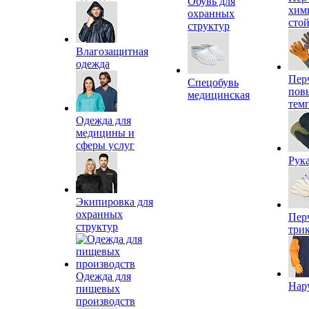
Обувь для
хим
охранных
сто
структур
Влагозащитная
одежда
Пер
Спецобувь
пов
медицинская
тем
Одежда для
медицины и
сферы услуг
Рук
Экипировка для
охранных
Пер
структур
три
Одежда для
Нар
пищевых
производств