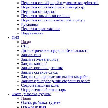
Перчатки от вибраций и ударных воздействий
Перчатки от пониженных температур
Перчатки от порезов
Перчатки химически стойкие
Перчатки от повышенных температур
Рукавицы
Перчатки трикотажные
Нарукавники
СИЗ
Назад
СИЗ
Диэлектрические средства безопасности
Защита глаз
Защита головы и лица
Защита коленей
Защита органов дыхания
Защита органов слуха
Защита при проведении высотных работ
Защита при проведении сварочных работ
Средства защиты кожи
Оградительный инвентарь
Охота, рыбалка, туризм
Назад
Охота, рыбалка, туризм
Одежда летняя