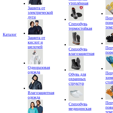
утеплённая
Защита от
электрической
дуги
Пер
пон
Спецобувь
тем
термостойкая
Каталог
Защита от
кислот и
щелочей
Пер
Спецобувь
пор
влагозащитная
Одноразовая
одежда
Пер
Обувь для
хим
охранных
сто
структур
Влагозащитная
одежда
Пер
Спецобувь
пов
медицинская
тем