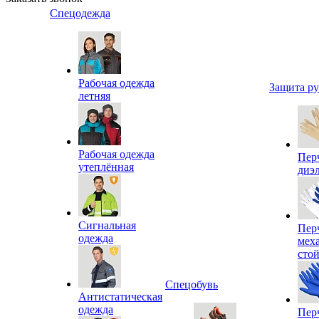
Спецодежда
Рабочая одежда
Защита р
летняя
Рабочая одежда
Пер
утеплённая
диэ
Сигнальная
Пер
одежда
мех
сто
Спецобувь
Антистатическая
одежда
Пер