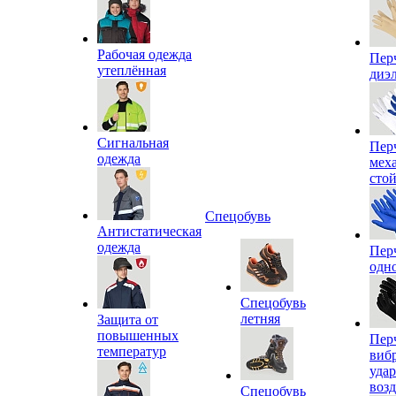
Рабочая одежда
Пер
утеплённая
диэ
Сигнальная
Пер
одежда
мех
сто
Спецобувь
Антистатическая
одежда
Пер
одн
Спецобувь
летняя
Защита от
повышенных
Пер
температур
виб
уда
воз
Спецобувь