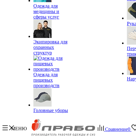
Одежда для
медицины и
сферы услуг
Рук
Экипировка для
охранных
Пер
структур
три
Одежда для
Нар
пищевых
производств
Головные уборы
МЕНЮ
Сравнение
0