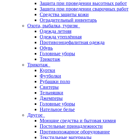
Защита при проведении высотных работ
Защита при проведении сварочных работ
Средства защиты кожи
Оградительный инвентарь
Охота, рыбалка, туризм
Одежда летняя
Одежда утеплённая
Противоэнцефалитная одежда
Обувь
Головные уборы
Трикотаж
Трикотаж
Куртки
Футболки
Рубашки поло
Свитеры
Тельняшки
Джемперы
Головные уборы
Нательное белье
Другое
Моющие средства и бытовая химия
Постельные принадлежности
Противопожарное оборудование
Текстильные материалы