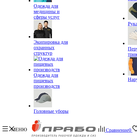
Одежда для
медицины и
сферы услуг
Рук
Экипировка для
охранных
Пер
структур
три
Одежда для
Нар
пищевых
производств
Головные уборы
МЕНЮ
Сравнение
0