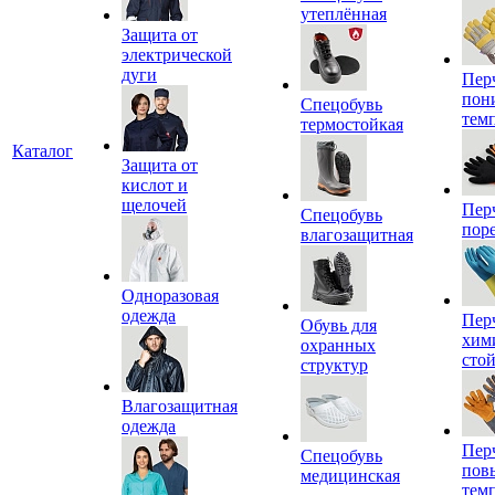
утеплённая
Защита от
электрической
дуги
Пер
пон
Спецобувь
тем
термостойкая
Каталог
Защита от
кислот и
щелочей
Пер
Спецобувь
пор
влагозащитная
Одноразовая
одежда
Пер
Обувь для
хим
охранных
сто
структур
Влагозащитная
одежда
Пер
Спецобувь
пов
медицинская
тем