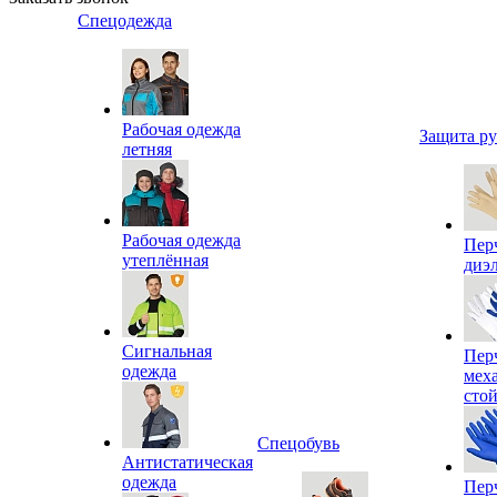
Спецодежда
Рабочая одежда
Защита р
летняя
Рабочая одежда
Пер
утеплённая
диэ
Сигнальная
Пер
одежда
мех
сто
Спецобувь
Антистатическая
одежда
Пер