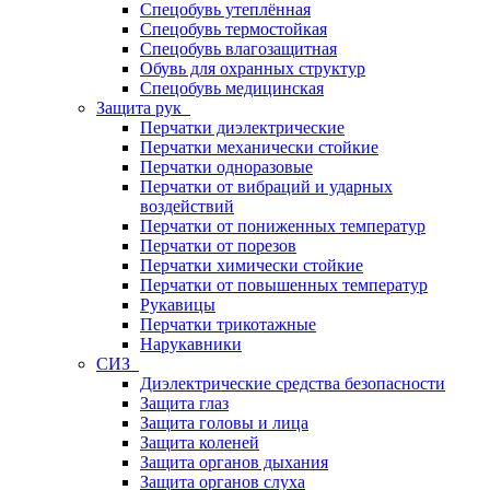
Спецобувь утеплённая
Спецобувь термостойкая
Спецобувь влагозащитная
Обувь для охранных структур
Спецобувь медицинская
Защита рук
Перчатки диэлектрические
Перчатки механически стойкие
Перчатки одноразовые
Перчатки от вибраций и ударных
воздействий
Перчатки от пониженных температур
Перчатки от порезов
Перчатки химически стойкие
Перчатки от повышенных температур
Рукавицы
Перчатки трикотажные
Нарукавники
СИЗ
Диэлектрические средства безопасности
Защита глаз
Защита головы и лица
Защита коленей
Защита органов дыхания
Защита органов слуха