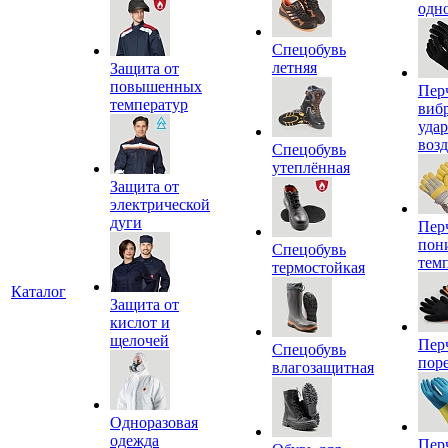
одн
Спецобувь
летняя
Защита от
повышенных
Пер
температур
виб
уда
воз
Спецобувь
утеплённая
Защита от
электрической
дуги
Пер
пон
Спецобувь
тем
термостойкая
Каталог
Защита от
кислот и
щелочей
Пер
Спецобувь
пор
влагозащитная
Одноразовая
одежда
Пер