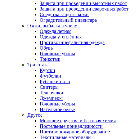
Защита при проведении высотных работ
Защита при проведении сварочных работ
Средства защиты кожи
Оградительный инвентарь
Охота, рыбалка, туризм
Одежда летняя
Одежда утеплённая
Противоэнцефалитная одежда
Обувь
Головные уборы
Трикотаж
Трикотаж
Куртки
Футболки
Рубашки поло
Свитеры
Тельняшки
Джемперы
Головные уборы
Нательное белье
Другое
Моющие средства и бытовая химия
Постельные принадлежности
Противопожарное оборудование
Текстильные материалы