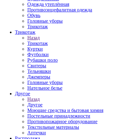
Одежда утеплённая
Противоэнцефалитная одежда
Обувь
Головные уборы
Трикотаж
Трикотаж
Назад
Трикотаж
Куртки
Футболки
Рубашки поло
Свитеры
Тельняшки
Джемперы
Головные уборы
Нательное белье
Другое
Назад
Другое
Моющие средства и бытовая химия
Постельные принадлежности
Противопожарное оборудование
Текстильные материалы
Аптечки
Распродажа