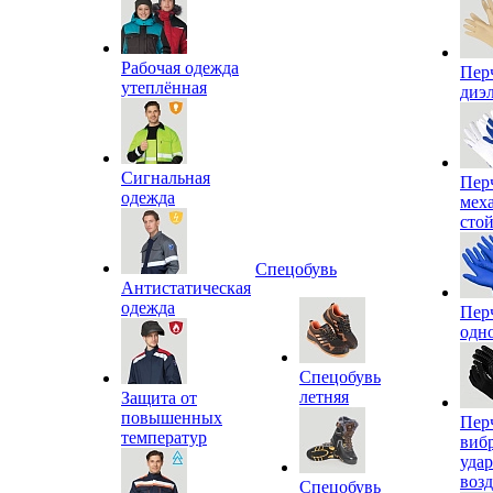
Рабочая одежда
Пер
утеплённая
диэ
Сигнальная
Пер
одежда
мех
сто
Спецобувь
Антистатическая
одежда
Пер
одн
Спецобувь
летняя
Защита от
повышенных
Пер
температур
виб
уда
воз
Спецобувь