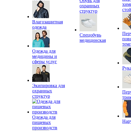
Обувь для
хим
охранных
сто
структур
Влагозащитная
одежда
Пер
Спецобувь
пов
медицинская
тем
Одежда для
медицины и
сферы услуг
Рук
Экипировка для
охранных
Пер
структур
три
Одежда для
Нар
пищевых
производств