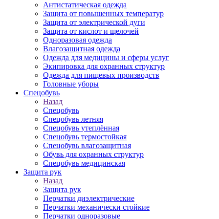
Антистатическая одежда
Защита от повышенных температур
Защита от электрической дуги
Защита от кислот и щелочей
Одноразовая одежда
Влагозащитная одежда
Одежда для медицины и сферы услуг
Экипировка для охранных структур
Одежда для пищевых производств
Головные уборы
Спецобувь
Назад
Спецобувь
Спецобувь летняя
Спецобувь утеплённая
Спецобувь термостойкая
Спецобувь влагозащитная
Обувь для охранных структур
Спецобувь медицинская
Защита рук
Назад
Защита рук
Перчатки диэлектрические
Перчатки механически стойкие
Перчатки одноразовые