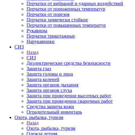
Перчатки от вибраций и ударных воздействий
Перчатки от пониженных температур
Перчатки от порезов
Перчатки химически стойкие
Перчатки от повышенных температур
Рукавицы
Перчатки трикотажные
Нарукавники
СИЗ
Назад
СИЗ
Диэлектрические средства безопасности
Защита глаз
Защита головы и лица
Защита коленей
Защита органов дыхания
Защита органов слуха
Защита при проведении высотных работ
Защита при проведении сварочных работ
Средства защиты кожи
Оградительный инвентарь
Охота, рыбалка, туризм
Назад
Охота, рыбалка, туризм
Одежда летняя