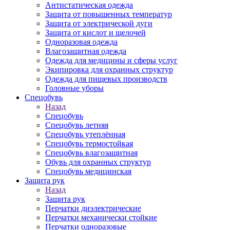
Антистатическая одежда
Защита от повышенных температур
Защита от электрической дуги
Защита от кислот и щелочей
Одноразовая одежда
Влагозащитная одежда
Одежда для медицины и сферы услуг
Экипировка для охранных структур
Одежда для пищевых производств
Головные уборы
Спецобувь
Назад
Спецобувь
Спецобувь летняя
Спецобувь утеплённая
Спецобувь термостойкая
Спецобувь влагозащитная
Обувь для охранных структур
Спецобувь медицинская
Защита рук
Назад
Защита рук
Перчатки диэлектрические
Перчатки механически стойкие
Перчатки одноразовые