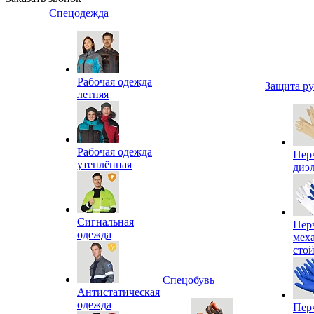
Спецодежда
Рабочая одежда
Защита р
летняя
Рабочая одежда
Пер
утеплённая
диэ
Сигнальная
Пер
одежда
мех
сто
Спецобувь
Антистатическая
одежда
Пер