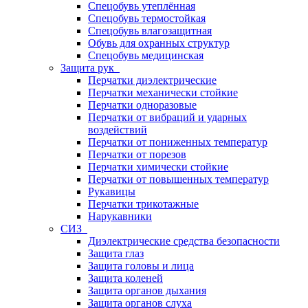
Спецобувь утеплённая
Спецобувь термостойкая
Спецобувь влагозащитная
Обувь для охранных структур
Спецобувь медицинская
Защита рук
Перчатки диэлектрические
Перчатки механически стойкие
Перчатки одноразовые
Перчатки от вибраций и ударных
воздействий
Перчатки от пониженных температур
Перчатки от порезов
Перчатки химически стойкие
Перчатки от повышенных температур
Рукавицы
Перчатки трикотажные
Нарукавники
СИЗ
Диэлектрические средства безопасности
Защита глаз
Защита головы и лица
Защита коленей
Защита органов дыхания
Защита органов слуха