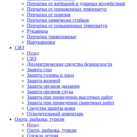
Перчатки от вибраций и ударных воздействий
Перчатки от пониженных температур
Перчатки от порезов
Перчатки химически стойкие
Перчатки от повышенных температур
Рукавицы
Перчатки трикотажные
Нарукавники
СИЗ
Назад
СИЗ
Диэлектрические средства безопасности
Защита глаз
Защита головы и лица
Защита коленей
Защита органов дыхания
Защита органов слуха
Защита при проведении высотных работ
Защита при проведении сварочных работ
Средства защиты кожи
Оградительный инвентарь
Охота, рыбалка, туризм
Назад
Охота, рыбалка, туризм
Одежда летняя