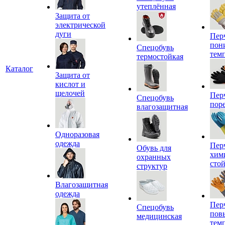
утеплённая
Защита от
электрической
дуги
Пер
пон
Спецобувь
тем
термостойкая
Каталог
Защита от
кислот и
щелочей
Пер
Спецобувь
пор
влагозащитная
Одноразовая
одежда
Пер
Обувь для
хим
охранных
сто
структур
Влагозащитная
одежда
Пер
Спецобувь
пов
медицинская
тем