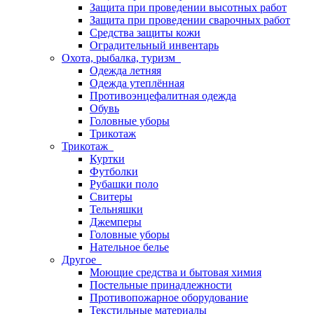
Защита при проведении высотных работ
Защита при проведении сварочных работ
Средства защиты кожи
Оградительный инвентарь
Охота, рыбалка, туризм
Одежда летняя
Одежда утеплённая
Противоэнцефалитная одежда
Обувь
Головные уборы
Трикотаж
Трикотаж
Куртки
Футболки
Рубашки поло
Свитеры
Тельняшки
Джемперы
Головные уборы
Нательное белье
Другое
Моющие средства и бытовая химия
Постельные принадлежности
Противопожарное оборудование
Текстильные материалы