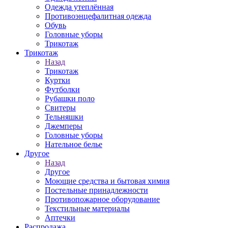
Одежда утеплённая
Противоэнцефалитная одежда
Обувь
Головные уборы
Трикотаж
Трикотаж
Назад
Трикотаж
Куртки
Футболки
Рубашки поло
Свитеры
Тельняшки
Джемперы
Головные уборы
Нательное белье
Другое
Назад
Другое
Моющие средства и бытовая химия
Постельные принадлежности
Противопожарное оборудование
Текстильные материалы
Аптечки
Распродажа