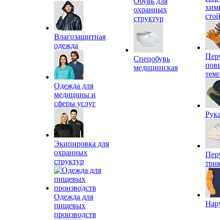
Обувь для
хим
охранных
сто
структур
Влагозащитная
одежда
Пер
Спецобувь
пов
медицинская
тем
Одежда для
медицины и
сферы услуг
Рук
Экипировка для
охранных
Пер
структур
три
Одежда для
Нар
пищевых
производств