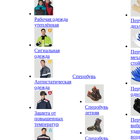
Рабочая одежда
Пер
утеплённая
диэ
Сигнальная
Пер
одежда
мех
сто
Спецобувь
Антистатическая
одежда
Пер
одн
Спецобувь
летняя
Защита от
повышенных
Пер
температур
виб
уда
воз
Спецобувь