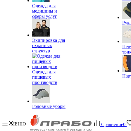
Одежда для
медицины и
сферы услуг
Рук
Экипировка для
охранных
Пер
структур
три
Одежда для
Нар
пищевых
производств
Головные уборы
МЕНЮ
Сравнение
0