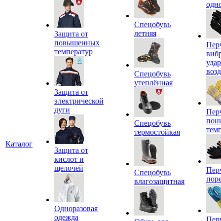
одн
Спецобувь
летняя
Защита от
повышенных
Пер
температур
виб
уда
воз
Спецобувь
утеплённая
Защита от
электрической
дуги
Пер
пон
Спецобувь
тем
термостойкая
Каталог
Защита от
кислот и
щелочей
Пер
Спецобувь
пор
влагозащитная
Одноразовая
одежда
Пер