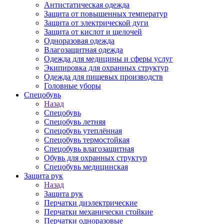
Антистатическая одежда
Защита от повышенных температур
Защита от электрической дуги
Защита от кислот и щелочей
Одноразовая одежда
Влагозащитная одежда
Одежда для медицины и сферы услуг
Экипировка для охранных структур
Одежда для пищевых производств
Головные уборы
Спецобувь
Назад
Спецобувь
Спецобувь летняя
Спецобувь утеплённая
Спецобувь термостойкая
Спецобувь влагозащитная
Обувь для охранных структур
Спецобувь медицинская
Защита рук
Назад
Защита рук
Перчатки диэлектрические
Перчатки механически стойкие
Перчатки одноразовые