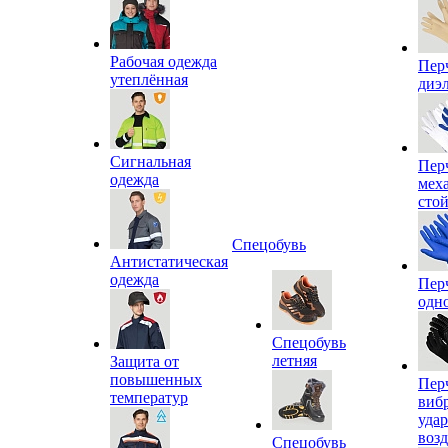
Рабочая одежда
Пер
утеплённая
диэ
Сигнальная
Пер
одежда
мех
сто
Спецобувь
Антистатическая
одежда
Пер
одн
Спецобувь
летняя
Защита от
повышенных
Пер
температур
виб
уда
воз
Спецобувь