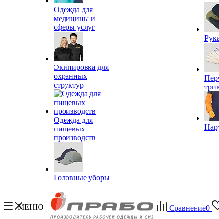
Одежда для
медицины и
сферы услуг
Рук
Экипировка для
охранных
Пер
структур
три
Одежда для
Нар
пищевых
производств
Головные уборы
МЕНЮ
Сравнение
0