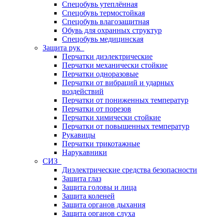
Спецобувь утеплённая
Спецобувь термостойкая
Спецобувь влагозащитная
Обувь для охранных структур
Спецобувь медицинская
Защита рук
Перчатки диэлектрические
Перчатки механически стойкие
Перчатки одноразовые
Перчатки от вибраций и ударных
воздействий
Перчатки от пониженных температур
Перчатки от порезов
Перчатки химически стойкие
Перчатки от повышенных температур
Рукавицы
Перчатки трикотажные
Нарукавники
СИЗ
Диэлектрические средства безопасности
Защита глаз
Защита головы и лица
Защита коленей
Защита органов дыхания
Защита органов слуха