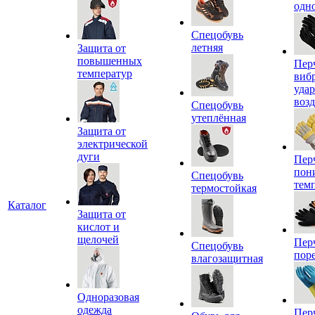
одн
Спецобувь
летняя
Защита от
повышенных
Пер
температур
виб
уда
воз
Спецобувь
утеплённая
Защита от
электрической
дуги
Пер
пон
Спецобувь
тем
термостойкая
Каталог
Защита от
кислот и
щелочей
Пер
Спецобувь
пор
влагозащитная
Одноразовая
одежда
Пер