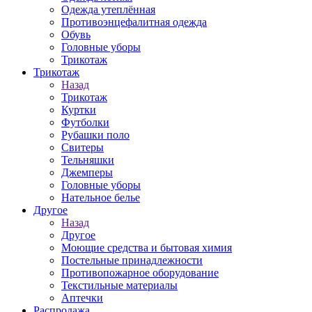
Одежда утеплённая
Противоэнцефалитная одежда
Обувь
Головные уборы
Трикотаж
Трикотаж
Назад
Трикотаж
Куртки
Футболки
Рубашки поло
Свитеры
Тельняшки
Джемперы
Головные уборы
Нательное белье
Другое
Назад
Другое
Моющие средства и бытовая химия
Постельные принадлежности
Противопожарное оборудование
Текстильные материалы
Аптечки
Распродажа