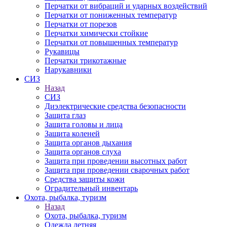
Перчатки от вибраций и ударных воздействий
Перчатки от пониженных температур
Перчатки от порезов
Перчатки химически стойкие
Перчатки от повышенных температур
Рукавицы
Перчатки трикотажные
Нарукавники
СИЗ
Назад
СИЗ
Диэлектрические средства безопасности
Защита глаз
Защита головы и лица
Защита коленей
Защита органов дыхания
Защита органов слуха
Защита при проведении высотных работ
Защита при проведении сварочных работ
Средства защиты кожи
Оградительный инвентарь
Охота, рыбалка, туризм
Назад
Охота, рыбалка, туризм
Одежда летняя