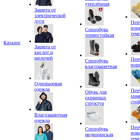
утеплённая
Защита от
электрической
дуги
Пер
пон
Спецобувь
тем
термостойкая
Каталог
Защита от
кислот и
щелочей
Пер
Спецобувь
пор
влагозащитная
Одноразовая
одежда
Пер
Обувь для
хим
охранных
сто
структур
Влагозащитная
одежда
Пер
Спецобувь
пов
медицинская
тем