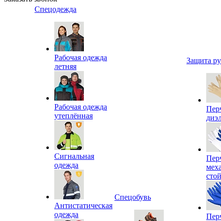
Спецодежда
Рабочая одежда
Защита р
летняя
Рабочая одежда
Пер
утеплённая
диэ
Сигнальная
Пер
одежда
мех
сто
Спецобувь
Антистатическая
одежда
Пер