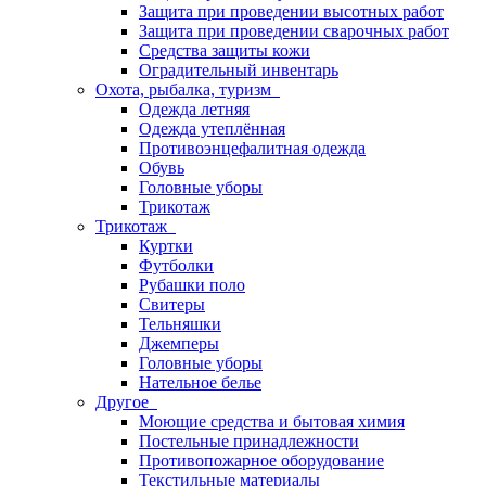
Защита при проведении высотных работ
Защита при проведении сварочных работ
Средства защиты кожи
Оградительный инвентарь
Охота, рыбалка, туризм
Одежда летняя
Одежда утеплённая
Противоэнцефалитная одежда
Обувь
Головные уборы
Трикотаж
Трикотаж
Куртки
Футболки
Рубашки поло
Свитеры
Тельняшки
Джемперы
Головные уборы
Нательное белье
Другое
Моющие средства и бытовая химия
Постельные принадлежности
Противопожарное оборудование
Текстильные материалы