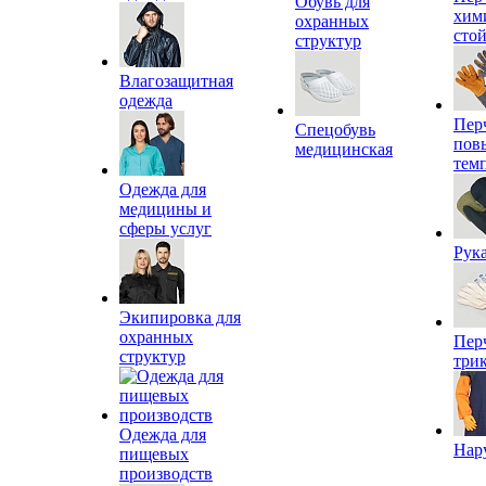
Обувь для
хим
охранных
сто
структур
Влагозащитная
одежда
Пер
Спецобувь
пов
медицинская
тем
Одежда для
медицины и
сферы услуг
Рук
Экипировка для
охранных
Пер
структур
три
Одежда для
Нар
пищевых
производств