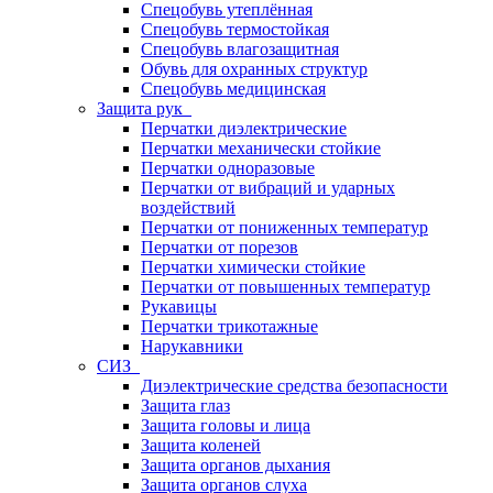
Спецобувь утеплённая
Спецобувь термостойкая
Спецобувь влагозащитная
Обувь для охранных структур
Спецобувь медицинская
Защита рук
Перчатки диэлектрические
Перчатки механически стойкие
Перчатки одноразовые
Перчатки от вибраций и ударных
воздействий
Перчатки от пониженных температур
Перчатки от порезов
Перчатки химически стойкие
Перчатки от повышенных температур
Рукавицы
Перчатки трикотажные
Нарукавники
СИЗ
Диэлектрические средства безопасности
Защита глаз
Защита головы и лица
Защита коленей
Защита органов дыхания
Защита органов слуха