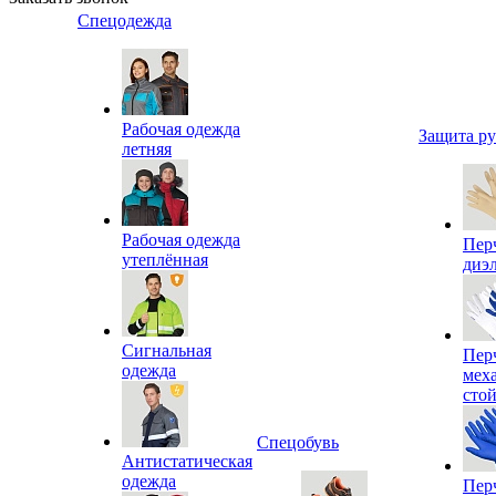
Спецодежда
Рабочая одежда
Защита р
летняя
Рабочая одежда
Пер
утеплённая
диэ
Сигнальная
Пер
одежда
мех
сто
Спецобувь
Антистатическая
одежда
Пер