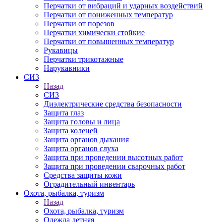
Перчатки от вибраций и ударных воздействий
Перчатки от пониженных температур
Перчатки от порезов
Перчатки химически стойкие
Перчатки от повышенных температур
Рукавицы
Перчатки трикотажные
Нарукавники
СИЗ
Назад
СИЗ
Диэлектрические средства безопасности
Защита глаз
Защита головы и лица
Защита коленей
Защита органов дыхания
Защита органов слуха
Защита при проведении высотных работ
Защита при проведении сварочных работ
Средства защиты кожи
Оградительный инвентарь
Охота, рыбалка, туризм
Назад
Охота, рыбалка, туризм
Одежда летняя