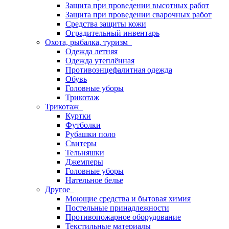
Защита при проведении высотных работ
Защита при проведении сварочных работ
Средства защиты кожи
Оградительный инвентарь
Охота, рыбалка, туризм
Одежда летняя
Одежда утеплённая
Противоэнцефалитная одежда
Обувь
Головные уборы
Трикотаж
Трикотаж
Куртки
Футболки
Рубашки поло
Свитеры
Тельняшки
Джемперы
Головные уборы
Нательное белье
Другое
Моющие средства и бытовая химия
Постельные принадлежности
Противопожарное оборудование
Текстильные материалы