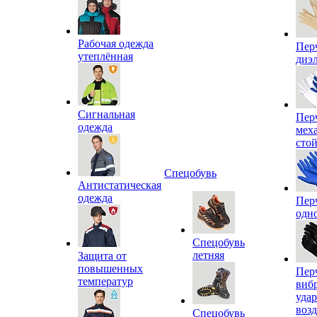
Рабочая одежда
Пер
утеплённая
диэ
Сигнальная
Пер
одежда
мех
сто
Спецобувь
Антистатическая
одежда
Пер
одн
Спецобувь
летняя
Защита от
повышенных
Пер
температур
виб
уда
воз
Спецобувь