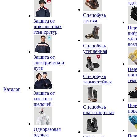
одн
Спецобувь
летняя
Защита от
повышенных
Пер
температур
виб
уда
воз
Спецобувь
утеплённая
Защита от
электрической
дуги
Пер
пон
Спецобувь
тем
термостойкая
Каталог
Защита от
кислот и
щелочей
Пер
Спецобувь
пор
влагозащитная
Одноразовая
одежда
Пер