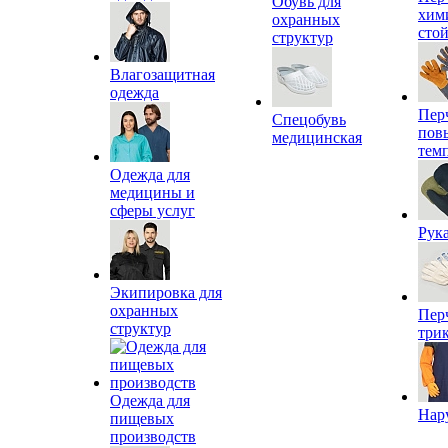
Обувь для
хим
охранных
сто
структур
Влагозащитная
одежда
Пер
Спецобувь
пов
медицинская
тем
Одежда для
медицины и
сферы услуг
Рук
Экипировка для
охранных
Пер
структур
три
Одежда для
Нар
пищевых
производств