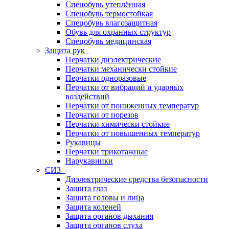
Спецобувь утеплённая
Спецобувь термостойкая
Спецобувь влагозащитная
Обувь для охранных структур
Спецобувь медицинская
Защита рук
Перчатки диэлектрические
Перчатки механически стойкие
Перчатки одноразовые
Перчатки от вибраций и ударных
воздействий
Перчатки от пониженных температур
Перчатки от порезов
Перчатки химически стойкие
Перчатки от повышенных температур
Рукавицы
Перчатки трикотажные
Нарукавники
СИЗ
Диэлектрические средства безопасности
Защита глаз
Защита головы и лица
Защита коленей
Защита органов дыхания
Защита органов слуха