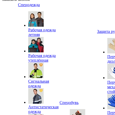
Спецодежда
Рабочая одежда
Защита р
летняя
Рабочая одежда
Пер
утеплённая
диэ
Сигнальная
Пер
одежда
мех
сто
Спецобувь
Антистатическая
одежда
Пер