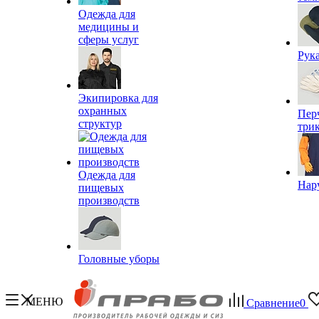
Одежда для
медицины и
сферы услуг
Рук
Экипировка для
охранных
Пер
структур
три
Одежда для
Нар
пищевых
производств
Головные уборы
МЕНЮ
Сравнение
0