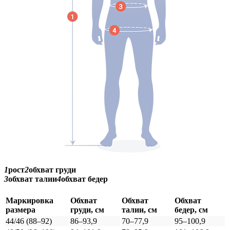
1
рост
2
обхват груди
3
обхват талии
4
обхват бедер
Маркировка
Обхват
Обхват
Обхват
размера
груди, см
талии, см
бедер, см
44/46 (88–92)
86–93,9
70–77,9
95–100,9