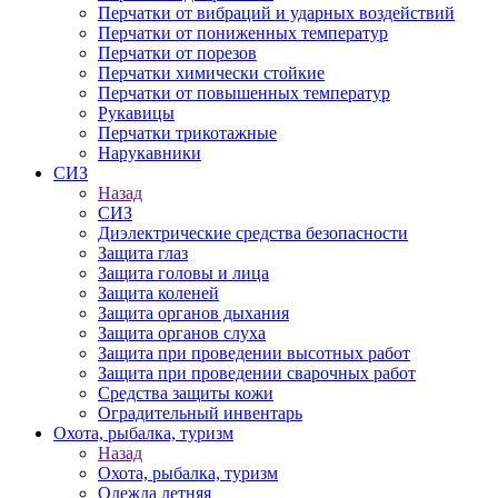
Перчатки от вибраций и ударных воздействий
Перчатки от пониженных температур
Перчатки от порезов
Перчатки химически стойкие
Перчатки от повышенных температур
Рукавицы
Перчатки трикотажные
Нарукавники
СИЗ
Назад
СИЗ
Диэлектрические средства безопасности
Защита глаз
Защита головы и лица
Защита коленей
Защита органов дыхания
Защита органов слуха
Защита при проведении высотных работ
Защита при проведении сварочных работ
Средства защиты кожи
Оградительный инвентарь
Охота, рыбалка, туризм
Назад
Охота, рыбалка, туризм
Одежда летняя