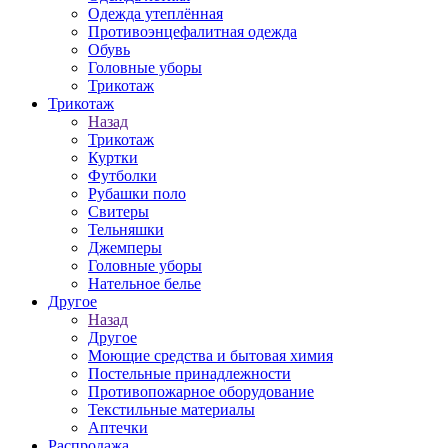
Одежда утеплённая
Противоэнцефалитная одежда
Обувь
Головные уборы
Трикотаж
Трикотаж
Назад
Трикотаж
Куртки
Футболки
Рубашки поло
Свитеры
Тельняшки
Джемперы
Головные уборы
Нательное белье
Другое
Назад
Другое
Моющие средства и бытовая химия
Постельные принадлежности
Противопожарное оборудование
Текстильные материалы
Аптечки
Распродажа