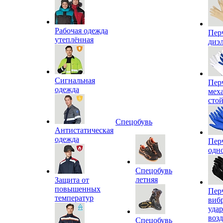
Рабочая одежда
Пер
утеплённая
диэ
Сигнальная
Пер
одежда
мех
сто
Спецобувь
Антистатическая
одежда
Пер
одн
Спецобувь
летняя
Защита от
повышенных
Пер
температур
виб
уда
воз
Спецобувь