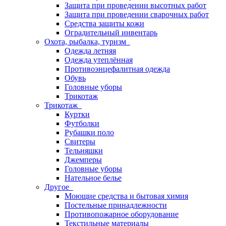
Защита при проведении высотных работ
Защита при проведении сварочных работ
Средства защиты кожи
Оградительный инвентарь
Охота, рыбалка, туризм
Одежда летняя
Одежда утеплённая
Противоэнцефалитная одежда
Обувь
Головные уборы
Трикотаж
Трикотаж
Куртки
Футболки
Рубашки поло
Свитеры
Тельняшки
Джемперы
Головные уборы
Нательное белье
Другое
Моющие средства и бытовая химия
Постельные принадлежности
Противопожарное оборудование
Текстильные материалы