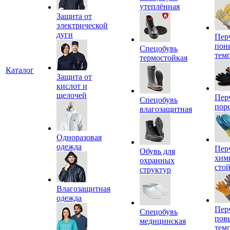
утеплённая
Защита от
электрической
дуги
Пер
пон
Спецобувь
тем
термостойкая
Каталог
Защита от
кислот и
щелочей
Пер
Спецобувь
пор
влагозащитная
Одноразовая
одежда
Пер
Обувь для
хим
охранных
сто
структур
Влагозащитная
одежда
Пер
Спецобувь
пов
медицинская
тем