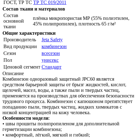
ГОСТ, ТР ТС
ТР ТС 019/2011
Состав ткани и материалов
Состав
плёнка микропористая МР (55% полиэтилен,
основной
45% полипропилен), плотность 65 г/м²
ткани
Общие характеристики
Производитель
Jeta Safety
Вид продукции
комбинезон
Сезон
всесезон
Пол
унисекс
Ценовой сегмент
Стандарт
Описание
Комбинезон одноразовый защитный JPC60 является
средством барьерной защиты от брызг жидкостей, кислот,
щелочей, масел, воды, а также пыли и твердых частиц,
применяется на производствах для обеспечения безопасности
трудового процесса. Комбинезон с капюшоном препятствует
попаданию пыли, твердых частиц, жидких химикатов с
низкой концентрацией на кожу человека.
Особенности модели
:
• швы прошиты полипропиленом для дополнительной
герметизации комбинезона;
• комфортный, лёгкий, мягкий и гибкий;