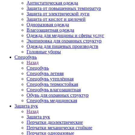
Антистатическая одежда
Защита от повышенных температур
Защита от электрической дуги
Защита от кислот и щелочей
Одноразовая одежда
Влагозащитная одежда
Одежда для медицины и сферы услуг
Экипировка для охранных структур
Одежда для пищевых производств
Головные уборы
Спецобувь
Назад
Спецобувь
Спецобувь летняя
Спецобувь утеплённая
Спецобувь термостойкая
Спецобувь влагозащитная
Обувь для охранных структур
Спецобувь медицинская
Защита рук
Назад
Защита рук
Перчатки диэлектрические
Перчатки механически стойкие
Перчатки одноразовые