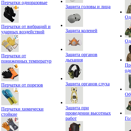
Перчатки одноразовые
Защита головы и лица
Од
Перчатки от вибраций и
Защита коленей
ударных воздействий
Од
Защита органов
Перчатки от
дыхания
пониженных температур
Пр
од
Защита органов слуха
Перчатки от порезов
Об
Защита при
Перчатки химически
проведении высотных
стойкие
работ
Го