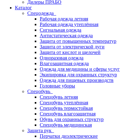
Дилеры ПРАБО
Каталог
Спецодежда
Рабочая одежда летняя
Рабочая одежда утеплённая
Сигнальная одежда
Антистатическая одежда
Защита от повышенных температур
Защита от электрической дуги
Защита от кислот и щелочей
Одноразовая одежда
Влагозащитная одежда
Одежда для медицины и сферы услуг
Экипировка для охранных структур
Одежда для пищевых производств
Головные уборы
Спецобувь
Спецобувь летняя
Спецобувь утеплённая
Спецобувь термостойкая
Спецобувь влагозащитная
Обувь для охранных структур
Спецобувь медицинская
Защита рук
Перчатки диэлектрические