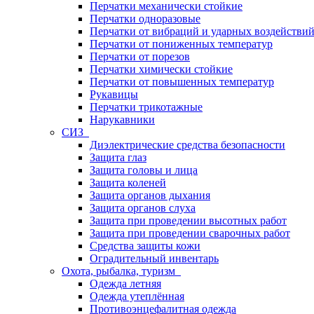
Перчатки механически стойкие
Перчатки одноразовые
Перчатки от вибраций и ударных воздействи
Перчатки от пониженных температур
Перчатки от порезов
Перчатки химически стойкие
Перчатки от повышенных температур
Рукавицы
Перчатки трикотажные
Нарукавники
СИЗ
Диэлектрические средства безопасности
Защита глаз
Защита головы и лица
Защита коленей
Защита органов дыхания
Защита органов слуха
Защита при проведении высотных работ
Защита при проведении сварочных работ
Средства защиты кожи
Оградительный инвентарь
Охота, рыбалка, туризм
Одежда летняя
Одежда утеплённая
Противоэнцефалитная одежда