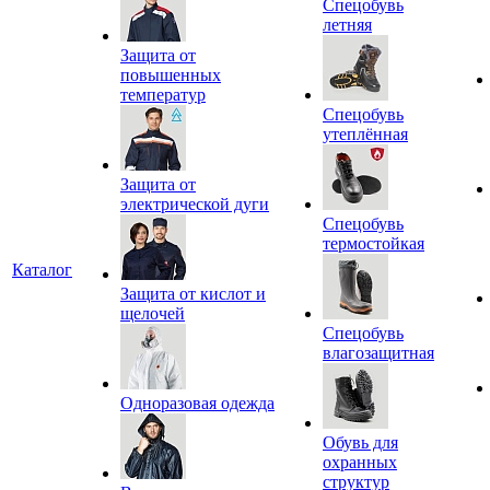
Спецобувь
летняя
Защита от
повышенных
температур
Спецобувь
утеплённая
Защита от
электрической дуги
Спецобувь
термостойкая
Каталог
Защита от кислот и
щелочей
Спецобувь
влагозащитная
Одноразовая одежда
Обувь для
охранных
структур