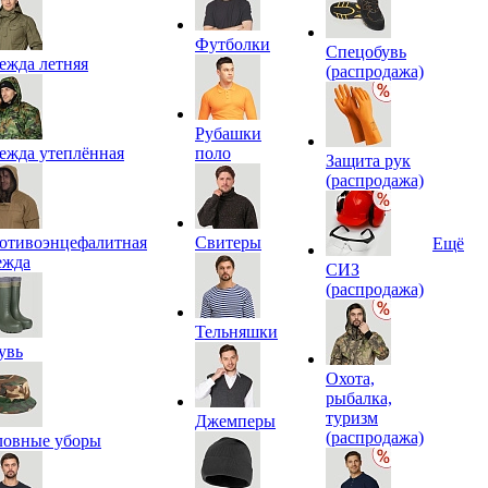
Футболки
Спецобувь
ежда летняя
(распродажа)
Рубашки
ежда утеплённая
поло
Защита рук
(распродажа)
отивоэнцефалитная
Свитеры
Ещё
ежда
СИЗ
(распродажа)
Тельняшки
увь
Охота,
рыбалка,
туризм
Джемперы
(распродажа)
ловные уборы