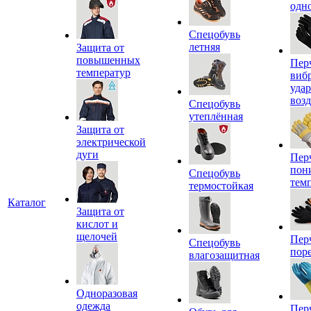
одн
Спецобувь
летняя
Защита от
повышенных
Пер
температур
виб
уда
воз
Спецобувь
утеплённая
Защита от
электрической
дуги
Пер
пон
Спецобувь
тем
термостойкая
Каталог
Защита от
кислот и
щелочей
Пер
Спецобувь
пор
влагозащитная
Одноразовая
одежда
Пер