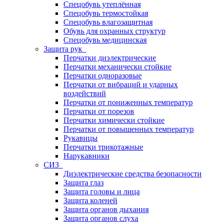
Спецобувь утеплённая
Спецобувь термостойкая
Спецобувь влагозащитная
Обувь для охранных структур
Спецобувь медицинская
Защита рук
Перчатки диэлектрические
Перчатки механически стойкие
Перчатки одноразовые
Перчатки от вибраций и ударных
воздействий
Перчатки от пониженных температур
Перчатки от порезов
Перчатки химически стойкие
Перчатки от повышенных температур
Рукавицы
Перчатки трикотажные
Нарукавники
СИЗ
Диэлектрические средства безопасности
Защита глаз
Защита головы и лица
Защита коленей
Защита органов дыхания
Защита органов слуха