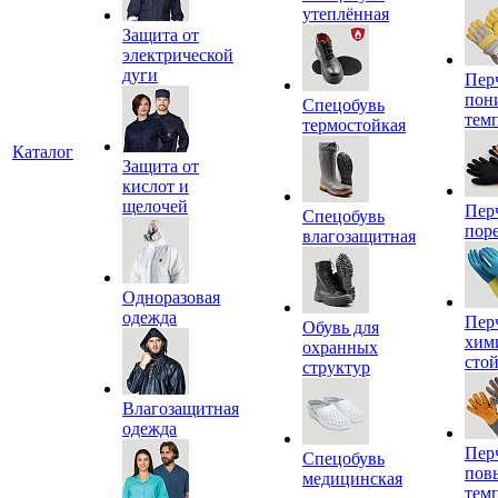
утеплённая
Защита от
электрической
дуги
Пер
пон
Спецобувь
тем
термостойкая
Каталог
Защита от
кислот и
щелочей
Пер
Спецобувь
пор
влагозащитная
Одноразовая
одежда
Пер
Обувь для
хим
охранных
сто
структур
Влагозащитная
одежда
Пер
Спецобувь
пов
медицинская
тем