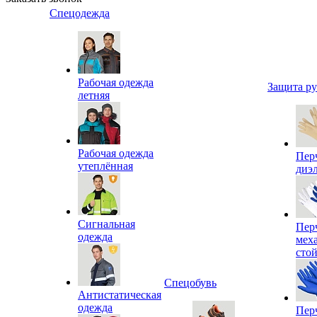
Спецодежда
Рабочая одежда
Защита р
летняя
Рабочая одежда
Пер
утеплённая
диэ
Сигнальная
Пер
одежда
мех
сто
Спецобувь
Антистатическая
одежда
Пер