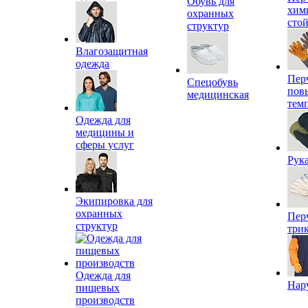
Обувь для
хим
охранных
сто
структур
Влагозащитная
одежда
Пер
Спецобувь
пов
медицинская
тем
Одежда для
медицины и
сферы услуг
Рук
Экипировка для
охранных
Пер
структур
три
Одежда для
Нар
пищевых
производств