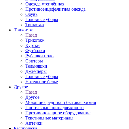
Одежда утеплённая
Противоэнцефалитная одежда
Обувь
Головные уборы
Трикотаж
Трикотаж
Назад
Трикотаж
Куртки
Футболки
Рубашки поло
Свитеры
Тельняшки
Джемперы
Головные уборы
Нательное белье
Другое
Назад
Другое
Моющие средства и бытовая химия
Постельные принадлежности
Противопожарное оборудование
Текстильные материалы
Аптечки
Распродажа