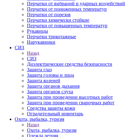
Перчатки от вибраций и ударных воздействий
Перчатки от пониженных температур
Перчатки от порезов
Перчатки химически стойкие
Перчатки от повышенных температур
Рукавицы
Перчатки трикотажные
Нарукавники
СИЗ
Назад
СИЗ
Диэлектрические средства безопасности
Защита глаз
Защита головы и лица
Защита коленей
Защита органов дыхания
Защита органов слуха
Защита при проведении высотных работ
Защита при проведении сварочных работ
Средства защиты кожи
Оградительный инвентарь
Охота, рыбалка, туризм
Назад
Охота, рыбалка, туризм
Одежда летняя