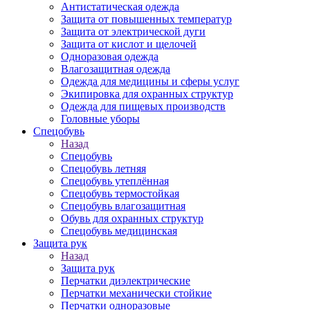
Антистатическая одежда
Защита от повышенных температур
Защита от электрической дуги
Защита от кислот и щелочей
Одноразовая одежда
Влагозащитная одежда
Одежда для медицины и сферы услуг
Экипировка для охранных структур
Одежда для пищевых производств
Головные уборы
Спецобувь
Назад
Спецобувь
Спецобувь летняя
Спецобувь утеплённая
Спецобувь термостойкая
Спецобувь влагозащитная
Обувь для охранных структур
Спецобувь медицинская
Защита рук
Назад
Защита рук
Перчатки диэлектрические
Перчатки механически стойкие
Перчатки одноразовые