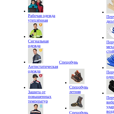
Рабочая одежда
Пер
утеплённая
диэ
Сигнальная
Пер
одежда
мех
сто
Спецобувь
Антистатическая
одежда
Пер
одн
Спецобувь
летняя
Защита от
повышенных
Пер
температур
виб
уда
воз
Спецобувь