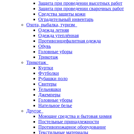
Защита при проведении высотных работ
Защита при проведении сварочных работ
Средства защиты кожи
Оградительный инвентарь
Охота, рыбалка, туризм
Одежда летняя
Одежда утеплённая
Противоэнцефалитная одежда
Обувь
Головные уборы
Трикотаж
Трикотаж
Куртки
Футболки
Рубашки поло
Свитеры
Тельняшки
Джемперы
Головные уборы
Нательное белье
Другое
Моющие средства и бытовая химия
Постельные принадлежности
Противопожарное оборудование
Текстильные материалы