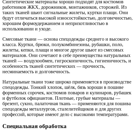
Синтетические материалы хорошо подходят для костюмов
работников ЖКХ, дорожников, монтажников, сторожей. Из
таких тканей шьют сигнальные жилеты, куртки плащи. Они
будут отличаться высокой износостойкостью, долговечностью,
хорошим формоудержанием и неприхотливостью в
использовании и уходе.
Смесовые ткани — основа спецодежды среднего и высокого
класса. Куртки, брюки, полукомбинезоны, рубашки, поло,
жилеты, кепки, плащи и многое другое шьют из смесовых
материалов. Они сочетают в себе преимущества натуральных
тканей — воздухообмен, гигроскопичность, гигиеничность, и
особенность тканей синтетических — прочность,
несминаемость и долговечность.
Натуральные ткани тоже широко применяется в производстве
спецодежды. Тонкий хлопок, шёлк, бязь хороши в пошиве
форменных сорочек, костюмов поваров и кулинаров, рубашек
и футболок официантов. Плотные, грубые материалы —
брезент, сукно, палаточная ткань — применяются для пошива
спецодежды металлургов, сталелитейщиков и для других
профессий, которые имеют дело с высокими температурами.
Специальная обработка