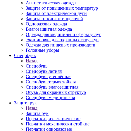
Антистатическая одежда
Защита от повышенных температур
Защита от электрической дуги
Защита от кислот и щелочей
Одноразовая одежда
Влагозащитная одежда
Одежда для медицины и сферы услуг
Экипировка для охранных структур
Одежда для пищевых производств
Головные уборы
Спецобувь
Назад
Спецобувь
Спецобувь летняя
Спецобувь утеплённая
Спецобувь термостойкая
Спецобувь влагозащитная
Обувь для охранных структур
Спецобувь медицинская
Защита рук
Назад
Защита рук
Перчатки диэлектрические
Перчатки механически стойкие
Перчатки одноразовые