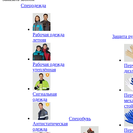
Спецодежда
Рабочая одежда
Защита р
летняя
Рабочая одежда
Пер
утеплённая
диэ
Сигнальная
Пер
одежда
мех
сто
Спецобувь
Антистатическая
одежда
Пер