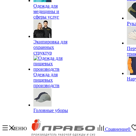
Одежда для
медицины и
сферы услуг
Рук
Экипировка для
охранных
Пер
структур
три
Одежда для
Нар
пищевых
производств
Головные уборы
МЕНЮ
Сравнение
0