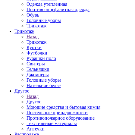
Одежда утеплённая
Противоэнцефалитная одежда
Обувь
Головные уборы
Трикотаж
Трикотаж
Назад
Трикотаж
Куртки
Футболки
Рубашки поло
Свитеры
Тельняшки
Джемперы
Головные уборы
Нательное белье
Другое
Назад
Другое
Моющие средства и бытовая химия
Постельные принадлежности
Противопожарное оборудование
Текстильные материалы
Аптечки
Распродажа