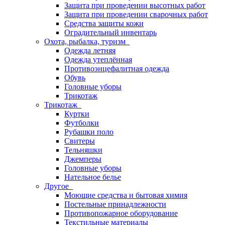
Защита при проведении высотных работ
Защита при проведении сварочных работ
Средства защиты кожи
Оградительный инвентарь
Охота, рыбалка, туризм
Одежда летняя
Одежда утеплённая
Противоэнцефалитная одежда
Обувь
Головные уборы
Трикотаж
Трикотаж
Куртки
Футболки
Рубашки поло
Свитеры
Тельняшки
Джемперы
Головные уборы
Нательное белье
Другое
Моющие средства и бытовая химия
Постельные принадлежности
Противопожарное оборудование
Текстильные материалы