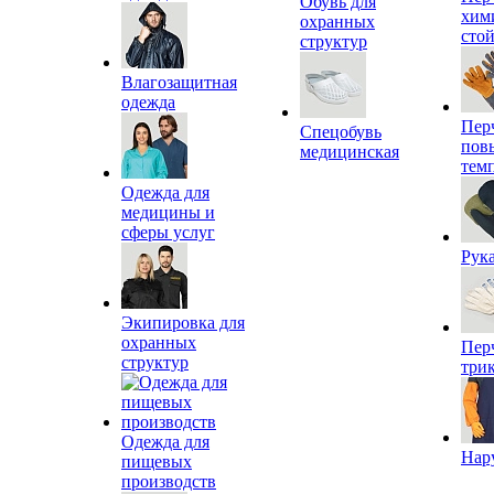
Обувь для
хим
охранных
сто
структур
Влагозащитная
одежда
Пер
Спецобувь
пов
медицинская
тем
Одежда для
медицины и
сферы услуг
Рук
Экипировка для
охранных
Пер
структур
три
Одежда для
Нар
пищевых
производств