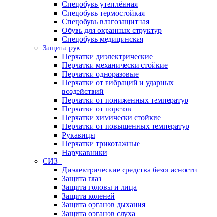
Спецобувь утеплённая
Спецобувь термостойкая
Спецобувь влагозащитная
Обувь для охранных структур
Спецобувь медицинская
Защита рук
Перчатки диэлектрические
Перчатки механически стойкие
Перчатки одноразовые
Перчатки от вибраций и ударных
воздействий
Перчатки от пониженных температур
Перчатки от порезов
Перчатки химически стойкие
Перчатки от повышенных температур
Рукавицы
Перчатки трикотажные
Нарукавники
СИЗ
Диэлектрические средства безопасности
Защита глаз
Защита головы и лица
Защита коленей
Защита органов дыхания
Защита органов слуха