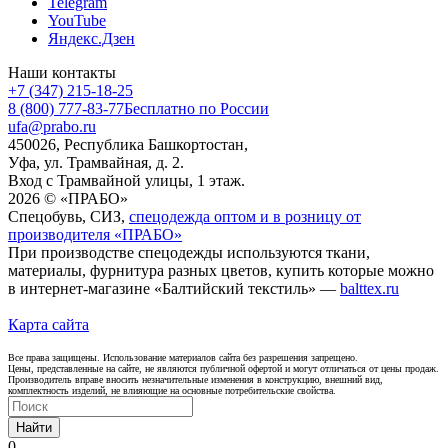
Telegram
YouTube
Яндекс.Дзен
Наши контакты
+7 (347) 215-18-25
8 (800) 777-83-77
Бесплатно по России
ufa@prabo.ru
450026, Республика Башкортостан,
Уфа, ул. Трамвайная, д. 2.
Вход с Трамвайной улицы, 1 этаж.
2026 © «ПРАБО»
Спецобувь, СИЗ,
спецодежда оптом и в розницу от
производителя «ПРАБО»
При производстве спецодежды используются ткани,
материалы, фурнитура разных цветов, купить которые можно
в интернет-магазине «Балтийский текстиль» —
balttex.ru
Карта сайта
Все права защищены. Использование материалов сайта без разрешения запрещено.
Цены, представленные на сайте, не являются публичной офертой и могут отличаться от цены продаж.
Производитель вправе вносить незначительные изменения в конструкцию, внешний вид,
комплектность изделий, не влияющие на основные потребительские свойства.
Найти
0