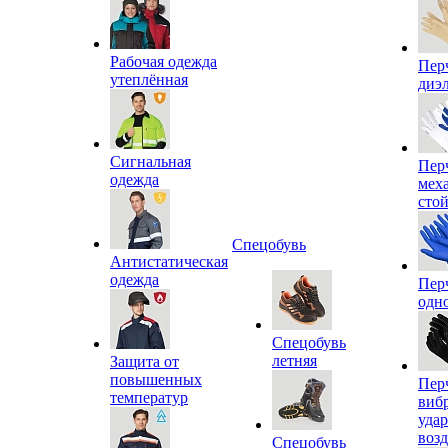
Рабочая одежда
Пер
утеплённая
диэ
Сигнальная
Пер
одежда
мех
сто
Спецобувь
Антистатическая
одежда
Пер
одн
Спецобувь
летняя
Защита от
повышенных
Пер
температур
виб
уда
воз
Спецобувь