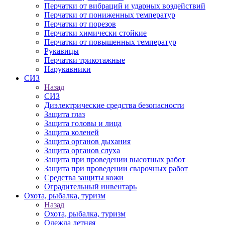
Перчатки от вибраций и ударных воздействий
Перчатки от пониженных температур
Перчатки от порезов
Перчатки химически стойкие
Перчатки от повышенных температур
Рукавицы
Перчатки трикотажные
Нарукавники
СИЗ
Назад
СИЗ
Диэлектрические средства безопасности
Защита глаз
Защита головы и лица
Защита коленей
Защита органов дыхания
Защита органов слуха
Защита при проведении высотных работ
Защита при проведении сварочных работ
Средства защиты кожи
Оградительный инвентарь
Охота, рыбалка, туризм
Назад
Охота, рыбалка, туризм
Одежда летняя