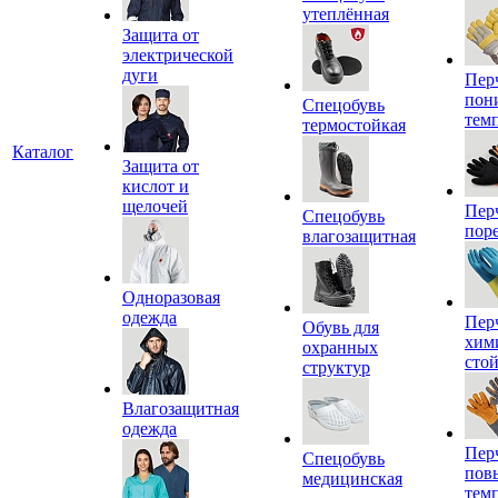
утеплённая
Защита от
электрической
дуги
Пер
пон
Спецобувь
тем
термостойкая
Каталог
Защита от
кислот и
щелочей
Пер
Спецобувь
пор
влагозащитная
Одноразовая
одежда
Пер
Обувь для
хим
охранных
сто
структур
Влагозащитная
одежда
Пер
Спецобувь
пов
медицинская
тем