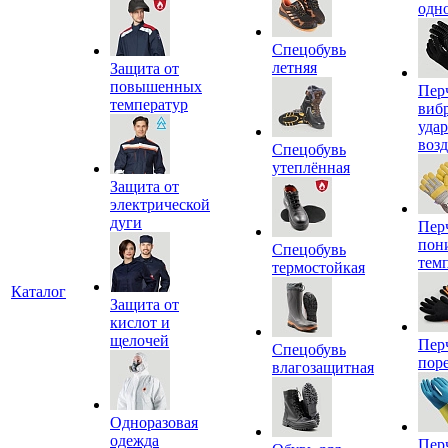
одн
Спецобувь
летняя
Защита от
повышенных
Пер
температур
виб
уда
воз
Спецобувь
утеплённая
Защита от
электрической
дуги
Пер
пон
Спецобувь
тем
термостойкая
Каталог
Защита от
кислот и
щелочей
Пер
Спецобувь
пор
влагозащитная
Одноразовая
одежда
Пер