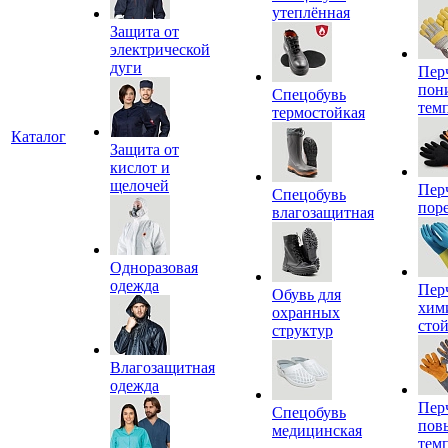
утеплённая
Защита от
электрической
дуги
Пер
пон
Спецобувь
тем
термостойкая
Каталог
Защита от
кислот и
щелочей
Пер
Спецобувь
пор
влагозащитная
Одноразовая
одежда
Пер
Обувь для
хим
охранных
сто
структур
Влагозащитная
одежда
Пер
Спецобувь
пов
медицинская
тем