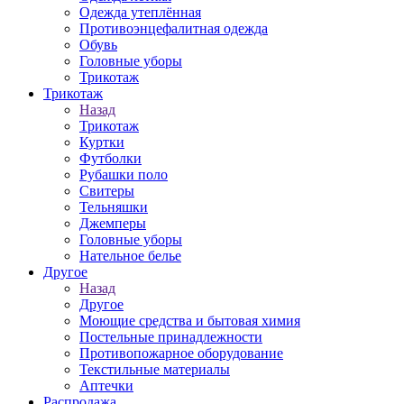
Одежда утеплённая
Противоэнцефалитная одежда
Обувь
Головные уборы
Трикотаж
Трикотаж
Назад
Трикотаж
Куртки
Футболки
Рубашки поло
Свитеры
Тельняшки
Джемперы
Головные уборы
Нательное белье
Другое
Назад
Другое
Моющие средства и бытовая химия
Постельные принадлежности
Противопожарное оборудование
Текстильные материалы
Аптечки
Распродажа