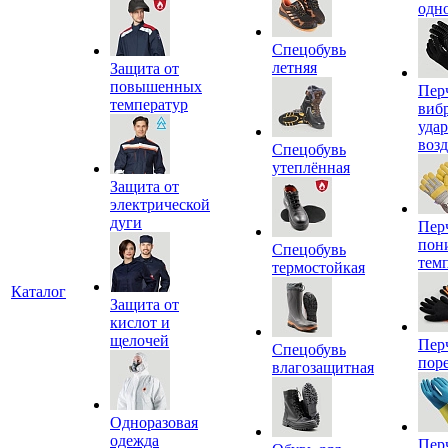
одн
Спецобувь
летняя
Защита от
повышенных
Пер
температур
виб
уда
воз
Спецобувь
утеплённая
Защита от
электрической
дуги
Пер
пон
Спецобувь
тем
термостойкая
Каталог
Защита от
кислот и
щелочей
Пер
Спецобувь
пор
влагозащитная
Одноразовая
одежда
Пер