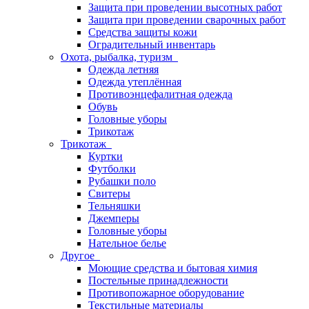
Защита при проведении высотных работ
Защита при проведении сварочных работ
Средства защиты кожи
Оградительный инвентарь
Охота, рыбалка, туризм
Одежда летняя
Одежда утеплённая
Противоэнцефалитная одежда
Обувь
Головные уборы
Трикотаж
Трикотаж
Куртки
Футболки
Рубашки поло
Свитеры
Тельняшки
Джемперы
Головные уборы
Нательное белье
Другое
Моющие средства и бытовая химия
Постельные принадлежности
Противопожарное оборудование
Текстильные материалы