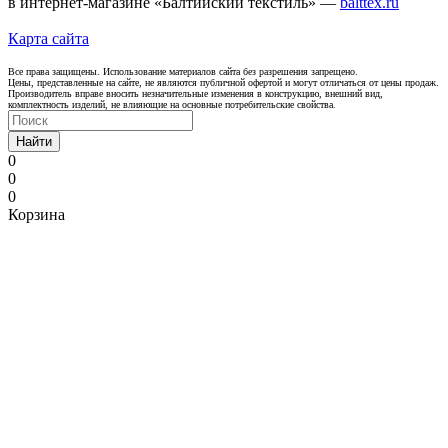
в интернет-магазине «Балтийский текстиль» —
balttex.ru
Карта сайта
Все права защищены. Использование материалов сайта без разрешения запрещено.
Цены, представленные на сайте, не являются публичной офертой и могут отличаться от цены продаж.
Производитель вправе вносить незначительные изменения в конструкцию, внешний вид,
комплектность изделий, не влияющие на основные потребительские свойства.
Найти
0
0
0
Корзина