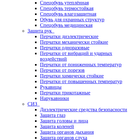
Спецобувь утеплённая
Спецобувь термостойкая
Спецобувь влагозащитная
Обувь для охранных структур
Спецобувь медицинская
Защита рук
Перчатки диэлектрические
Перчатки механически стойкие
Перчатки одноразовые
Перчатки от вибраций и ударных
воздействий
Перчатки от пониженных температур
Перчатки от порезов
Перчатки химически стойкие
Перчатки от повышенных температур
Рукавицы
Перчатки трикотажные
Нарукавники
СИЗ
Диэлектрические средства безопасности
Защита глаз
Защита головы и лица
Защита коленей
Защита органов дыхания
Защита органов слуха