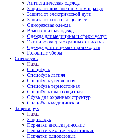
Антистатическая одежда
Защита от повышенных температур
Защита от электрической дуги
Защита от кислот и щелочей
Одноразовая одежда
Влагозащитная одежда
Одежда для медицины и сферы услуг
Экипировка для охранных структур
Одежда для пищевых производств
Головные уборы
Спецобувь
Назад
Спецобувь
Спецобувь летняя
Спецобувь утеплённая
Спецобувь термостойкая
Спецобувь влагозащитная
Обувь для охранных структур
Спецобувь медицинская
Защита рук
Назад
Защита рук
Перчатки диэлектрические
Перчатки механически стойкие
Перчатки одноразовые