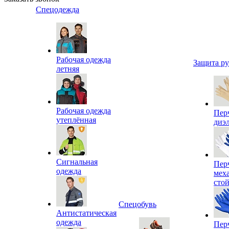
Спецодежда
Рабочая одежда
Защита р
летняя
Рабочая одежда
Пер
утеплённая
диэ
Сигнальная
Пер
одежда
мех
сто
Спецобувь
Антистатическая
одежда
Пер