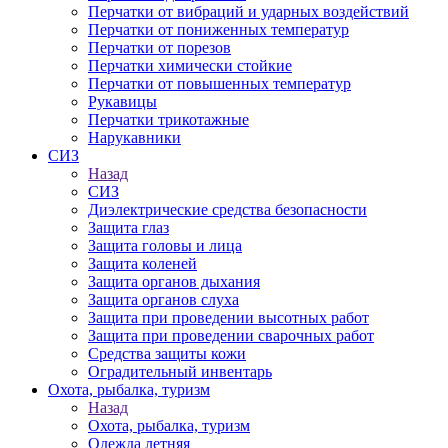
Перчатки от вибраций и ударных воздействий
Перчатки от пониженных температур
Перчатки от порезов
Перчатки химически стойкие
Перчатки от повышенных температур
Рукавицы
Перчатки трикотажные
Нарукавники
СИЗ
Назад
СИЗ
Диэлектрические средства безопасности
Защита глаз
Защита головы и лица
Защита коленей
Защита органов дыхания
Защита органов слуха
Защита при проведении высотных работ
Защита при проведении сварочных работ
Средства защиты кожи
Оградительный инвентарь
Охота, рыбалка, туризм
Назад
Охота, рыбалка, туризм
Одежда летняя