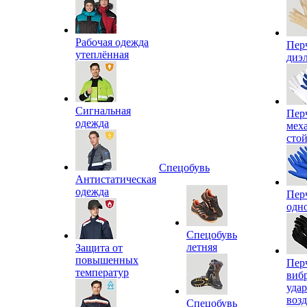
Рабочая одежда
Пер
утеплённая
диэ
Сигнальная
Пер
одежда
мех
сто
Спецобувь
Антистатическая
одежда
Пер
одн
Спецобувь
летняя
Защита от
повышенных
Пер
температур
виб
уда
воз
Спецобувь