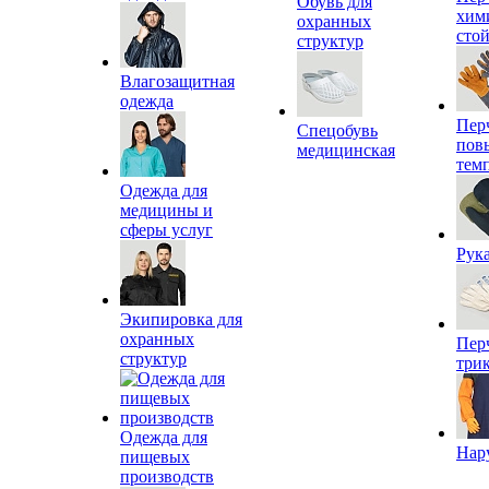
Обувь для
хим
охранных
сто
структур
Влагозащитная
одежда
Пер
Спецобувь
пов
медицинская
тем
Одежда для
медицины и
сферы услуг
Рук
Экипировка для
охранных
Пер
структур
три
Одежда для
Нар
пищевых
производств