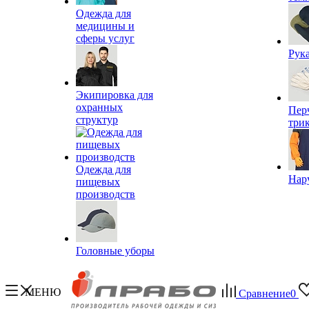
Одежда для
медицины и
сферы услуг
Рук
Экипировка для
охранных
Пер
структур
три
Одежда для
Нар
пищевых
производств
Головные уборы
МЕНЮ
Сравнение
0