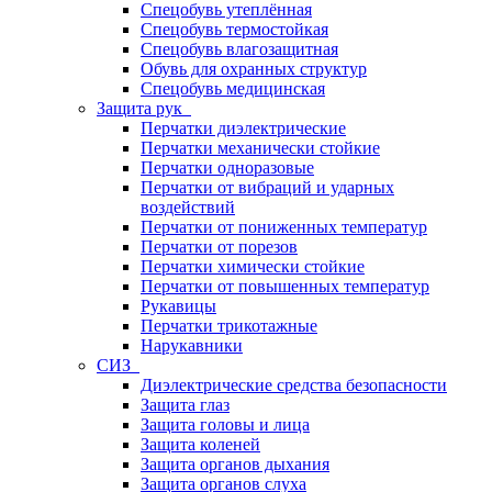
Спецобувь утеплённая
Спецобувь термостойкая
Спецобувь влагозащитная
Обувь для охранных структур
Спецобувь медицинская
Защита рук
Перчатки диэлектрические
Перчатки механически стойкие
Перчатки одноразовые
Перчатки от вибраций и ударных
воздействий
Перчатки от пониженных температур
Перчатки от порезов
Перчатки химически стойкие
Перчатки от повышенных температур
Рукавицы
Перчатки трикотажные
Нарукавники
СИЗ
Диэлектрические средства безопасности
Защита глаз
Защита головы и лица
Защита коленей
Защита органов дыхания
Защита органов слуха