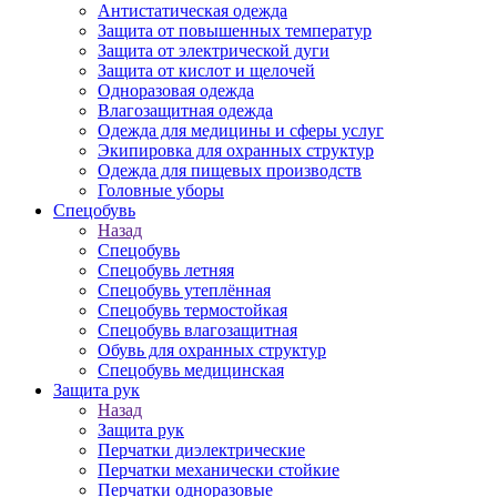
Антистатическая одежда
Защита от повышенных температур
Защита от электрической дуги
Защита от кислот и щелочей
Одноразовая одежда
Влагозащитная одежда
Одежда для медицины и сферы услуг
Экипировка для охранных структур
Одежда для пищевых производств
Головные уборы
Спецобувь
Назад
Спецобувь
Спецобувь летняя
Спецобувь утеплённая
Спецобувь термостойкая
Спецобувь влагозащитная
Обувь для охранных структур
Спецобувь медицинская
Защита рук
Назад
Защита рук
Перчатки диэлектрические
Перчатки механически стойкие
Перчатки одноразовые