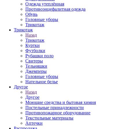
Одежда утеплённая
Противоэнцефалитная одежда
Обувь
Головные уборы
Трикотаж
Трикотаж
Назад
Трикотаж
Куртки
Футболки
Рубашки поло
Свитеры
Тельняшки
Джемперы
Головные уборы
Нательное белье
Другое
Назад
Другое
Моющие средства и бытовая химия
Постельные принадлежности
Противопожарное оборудование
Текстильные материалы
Аптечки
Распродажа