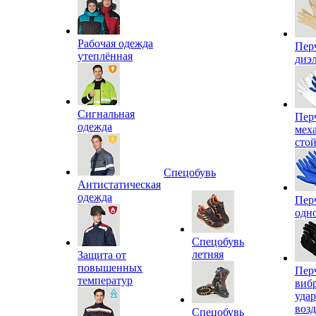
Рабочая одежда
Пер
утеплённая
диэ
Сигнальная
Пер
одежда
мех
сто
Спецобувь
Антистатическая
одежда
Пер
одн
Спецобувь
летняя
Защита от
повышенных
Пер
температур
виб
уда
воз
Спецобувь