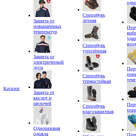
одн
Спецобувь
летняя
Защита от
повышенных
Пер
температур
виб
уда
воз
Спецобувь
утеплённая
Защита от
электрической
дуги
Пер
пон
Спецобувь
тем
термостойкая
Каталог
Защита от
кислот и
щелочей
Пер
Спецобувь
пор
влагозащитная
Одноразовая
одежда
Пер