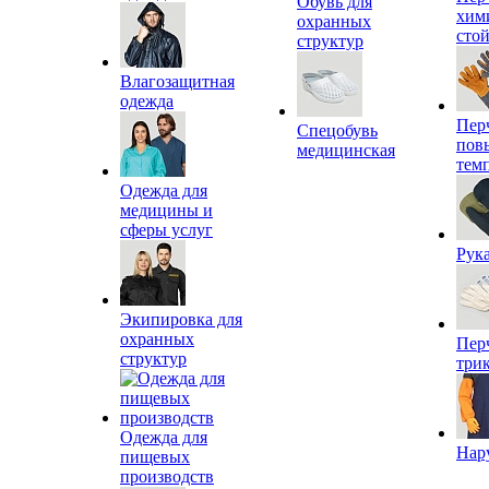
Обувь для
хим
охранных
сто
структур
Влагозащитная
одежда
Пер
Спецобувь
пов
медицинская
тем
Одежда для
медицины и
сферы услуг
Рук
Экипировка для
охранных
Пер
структур
три
Одежда для
Нар
пищевых
производств