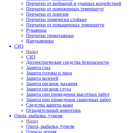
Перчатки от вибраций и ударных воздействий
Перчатки от пониженных температур
Перчатки от порезов
Перчатки химически стойкие
Перчатки от повышенных температур
Рукавицы
Перчатки трикотажные
Нарукавники
СИЗ
Назад
СИЗ
Диэлектрические средства безопасности
Защита глаз
Защита головы и лица
Защита коленей
Защита органов дыхания
Защита органов слуха
Защита при проведении высотных работ
Защита при проведении сварочных работ
Средства защиты кожи
Оградительный инвентарь
Охота, рыбалка, туризм
Назад
Охота, рыбалка, туризм
Одежда летняя