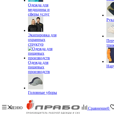
Одежда для
медицины и
сферы услуг
Рук
Экипировка для
охранных
Пер
структур
три
Одежда для
Нар
пищевых
производств
Головные уборы
МЕНЮ
Сравнение
0