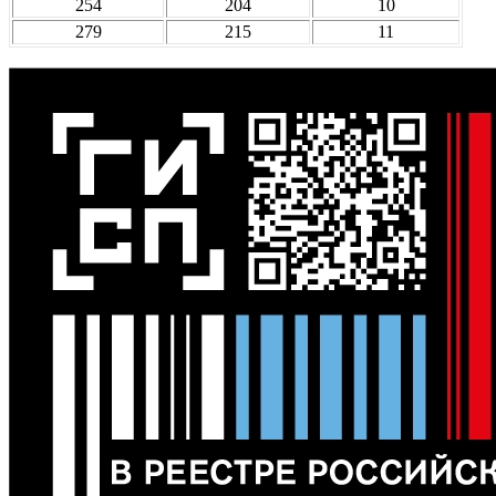
254
204
10
279
215
11