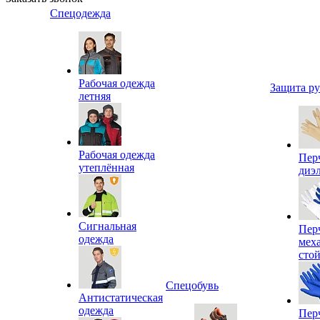
Спецодежда
Рабочая одежда
Защита р
летняя
Рабочая одежда
Пер
утеплённая
диэ
Сигнальная
Пер
одежда
мех
сто
Спецобувь
Антистатическая
одежда
Пер