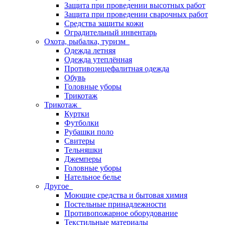
Защита при проведении высотных работ
Защита при проведении сварочных работ
Средства защиты кожи
Оградительный инвентарь
Охота, рыбалка, туризм
Одежда летняя
Одежда утеплённая
Противоэнцефалитная одежда
Обувь
Головные уборы
Трикотаж
Трикотаж
Куртки
Футболки
Рубашки поло
Свитеры
Тельняшки
Джемперы
Головные уборы
Нательное белье
Другое
Моющие средства и бытовая химия
Постельные принадлежности
Противопожарное оборудование
Текстильные материалы