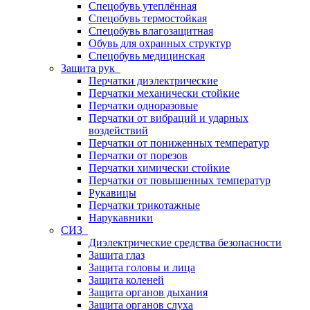
Спецобувь утеплённая
Спецобувь термостойкая
Спецобувь влагозащитная
Обувь для охранных структур
Спецобувь медицинская
Защита рук
Перчатки диэлектрические
Перчатки механически стойкие
Перчатки одноразовые
Перчатки от вибраций и ударных
воздействий
Перчатки от пониженных температур
Перчатки от порезов
Перчатки химически стойкие
Перчатки от повышенных температур
Рукавицы
Перчатки трикотажные
Нарукавники
СИЗ
Диэлектрические средства безопасности
Защита глаз
Защита головы и лица
Защита коленей
Защита органов дыхания
Защита органов слуха