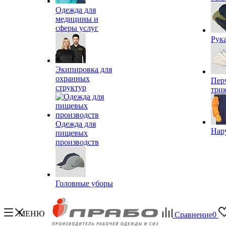
Одежда для
медицины и
сферы услуг
Рук
Экипировка для
охранных
Пер
структур
три
Одежда для
Нар
пищевых
производств
Головные уборы
МЕНЮ
Сравнение
0