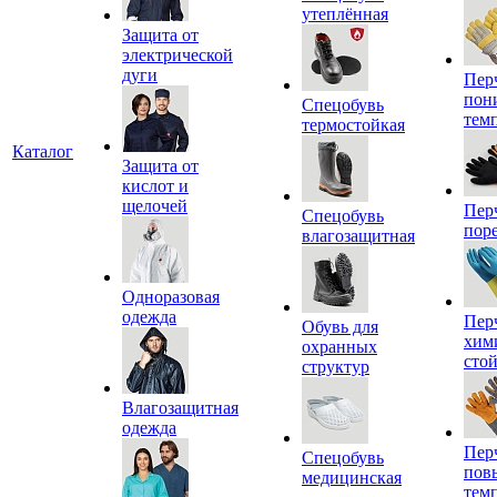
утеплённая
Защита от
электрической
дуги
Пер
пон
Спецобувь
тем
термостойкая
Каталог
Защита от
кислот и
щелочей
Пер
Спецобувь
пор
влагозащитная
Одноразовая
одежда
Пер
Обувь для
хим
охранных
сто
структур
Влагозащитная
одежда
Пер
Спецобувь
пов
медицинская
тем