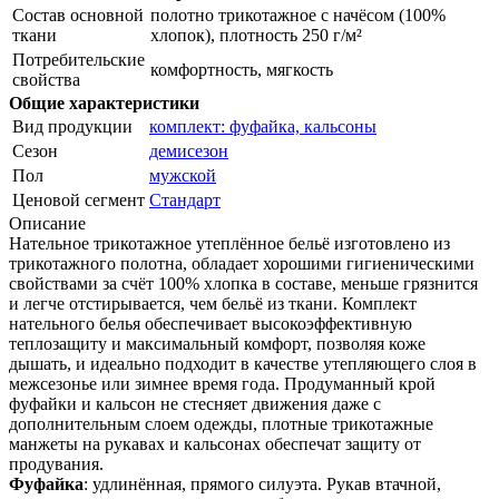
Состав основной
полотно трикотажное с начёсом (100%
ткани
хлопок), плотность 250 г/м²
Потребительские
комфортность, мягкость
свойства
Общие характеристики
Вид продукции
комплект: фуфайка, кальсоны
Сезон
демисезон
Пол
мужской
Ценовой сегмент
Стандарт
Описание
Нательное трикотажное утеплённое бельё изготовлено из
трикотажного полотна, обладает хорошими гигиеническими
свойствами за счёт 100% хлопка в составе, меньше грязнится
и легче отстирывается, чем бельё из ткани. Комплект
нательного белья обеспечивает высокоэффективную
теплозащиту и максимальный комфорт, позволяя коже
дышать, и идеально подходит в качестве утепляющего слоя в
межсезонье или зимнее время года. Продуманный крой
фуфайки и кальсон не стесняет движения даже с
дополнительным слоем одежды, плотные трикотажные
манжеты на рукавах и кальсонах обеспечат защиту от
продувания.
Фуфайка
: удлинённая, прямого силуэта. Рукав втачной,