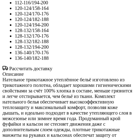
112-116/194-200
120-124/158-164
120-124/170-176
120-124/182-188
120-124/194-200
128-132/158-164
128-132/170-176
128-132/182-188
128-132/194-200
136-140/170-176
136-140/182-188
Рассчитать доставку
Описание
Нательное трикотажное утеплённое бельё изготовлено из
трикотажного полотна, обладает хорошими гигиеническими
свойствами за счёт 100% хлопка в составе, меньше грязнится
и легче отстирывается, чем бельё из ткани. Комплект
нательного белья обеспечивает высокоэффективную
теплозащиту и максимальный комфорт, позволяя коже
дышать, и идеально подходит в качестве утепляющего слоя в
межсезонье или зимнее время года. Продуманный крой
фуфайки и кальсон не стесняет движения даже с
дополнительным слоем одежды, плотные трикотажные
манжеты на рукавах и кальсонах обеспечат защиту от