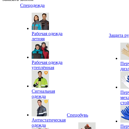
Спецодежда
Рабочая одежда
Защита р
летняя
Рабочая одежда
Пер
утеплённая
диэ
Сигнальная
Пер
одежда
мех
сто
Спецобувь
Антистатическая
одежда
Пер