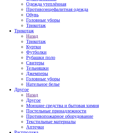
Одежда утеплённая
Противоэнцефалитная одежда
Обувь
Головные уборы
Трикотаж
Трикотаж
Назад
Трикотаж
Куртки
Футболки
Рубашки поло
Свитеры
Тельняшки
Джемперы
Головные уборы
Нательное белье
Другое
Назад
Другое
Моющие средства и бытовая химия
Постельные принадлежности
Противопожарное оборудование
Текстильные материалы
Аптечки
Распродажа