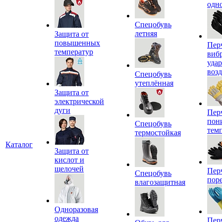
одн
Спецобувь
летняя
Защита от
повышенных
Пер
температур
виб
уда
воз
Спецобувь
утеплённая
Защита от
электрической
дуги
Пер
пон
Спецобувь
тем
термостойкая
Каталог
Защита от
кислот и
щелочей
Пер
Спецобувь
пор
влагозащитная
Одноразовая
одежда
Пер