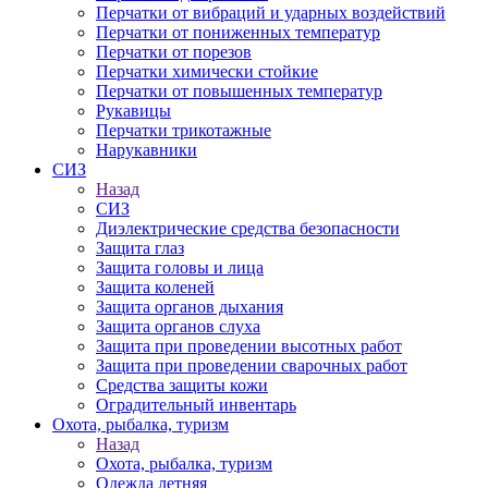
Перчатки от вибраций и ударных воздействий
Перчатки от пониженных температур
Перчатки от порезов
Перчатки химически стойкие
Перчатки от повышенных температур
Рукавицы
Перчатки трикотажные
Нарукавники
СИЗ
Назад
СИЗ
Диэлектрические средства безопасности
Защита глаз
Защита головы и лица
Защита коленей
Защита органов дыхания
Защита органов слуха
Защита при проведении высотных работ
Защита при проведении сварочных работ
Средства защиты кожи
Оградительный инвентарь
Охота, рыбалка, туризм
Назад
Охота, рыбалка, туризм
Одежда летняя