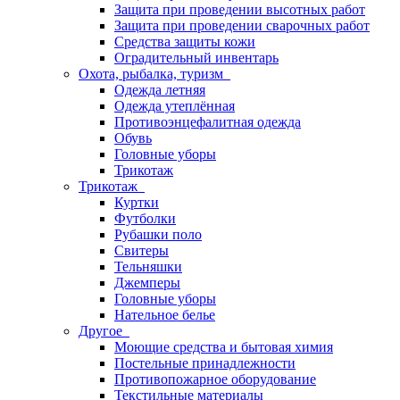
Защита при проведении высотных работ
Защита при проведении сварочных работ
Средства защиты кожи
Оградительный инвентарь
Охота, рыбалка, туризм
Одежда летняя
Одежда утеплённая
Противоэнцефалитная одежда
Обувь
Головные уборы
Трикотаж
Трикотаж
Куртки
Футболки
Рубашки поло
Свитеры
Тельняшки
Джемперы
Головные уборы
Нательное белье
Другое
Моющие средства и бытовая химия
Постельные принадлежности
Противопожарное оборудование
Текстильные материалы