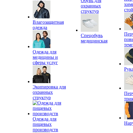
Обувь для
хим
охранных
сто
структур
Влагозащитная
одежда
Пер
Спецобувь
пов
медицинская
тем
Одежда для
медицины и
сферы услуг
Рук
Экипировка для
охранных
Пер
структур
три
Одежда для
Нар
пищевых
производств