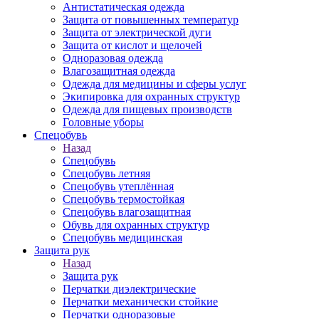
Антистатическая одежда
Защита от повышенных температур
Защита от электрической дуги
Защита от кислот и щелочей
Одноразовая одежда
Влагозащитная одежда
Одежда для медицины и сферы услуг
Экипировка для охранных структур
Одежда для пищевых производств
Головные уборы
Спецобувь
Назад
Спецобувь
Спецобувь летняя
Спецобувь утеплённая
Спецобувь термостойкая
Спецобувь влагозащитная
Обувь для охранных структур
Спецобувь медицинская
Защита рук
Назад
Защита рук
Перчатки диэлектрические
Перчатки механически стойкие
Перчатки одноразовые