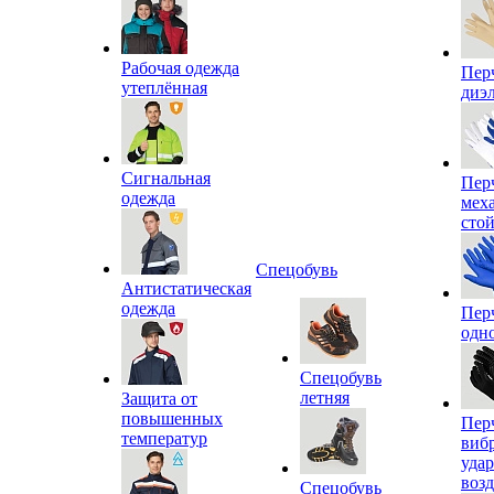
Рабочая одежда
Пер
утеплённая
диэ
Сигнальная
Пер
одежда
мех
сто
Спецобувь
Антистатическая
одежда
Пер
одн
Спецобувь
летняя
Защита от
повышенных
Пер
температур
виб
уда
воз
Спецобувь