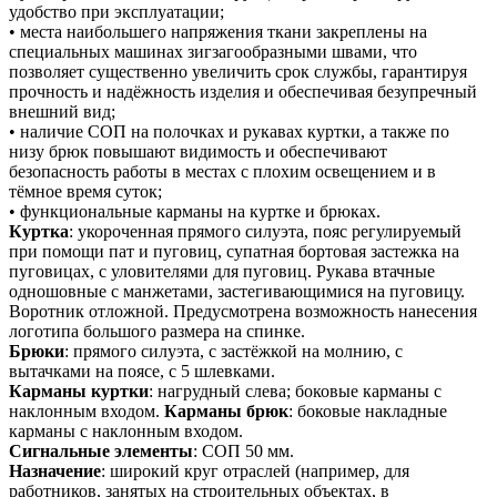
удобство при эксплуатации;
• места наибольшего напряжения ткани закреплены на
специальных машинах зигзагообразными швами, что
позволяет существенно увеличить срок службы, гарантируя
прочность и надёжность изделия и обеспечивая безупречный
внешний вид;
• наличие СОП на полочках и рукавах куртки, а также по
низу брюк повышают видимость и обеспечивают
безопасность работы в местах с плохим освещением и в
тёмное время суток;
• функциональные карманы на куртке и брюках.
Куртка
: укороченная прямого силуэта, пояс регулируемый
при помощи пат и пуговиц, супатная бортовая застежка на
пуговицах, с уловителями для пуговиц. Рукава втачные
одношовные с манжетами, застегивающимися на пуговицу.
Воротник отложной. Предусмотрена возможность нанесения
логотипа большого размера на спинке.
Брюки
: прямого силуэта, с застёжкой на молнию, с
вытачками на поясе, с 5 шлевками.
Карманы куртки
: нагрудный слева; боковые карманы с
наклонным входом.
Карманы брюк
: боковые накладные
карманы с наклонным входом.
Сигнальные элементы
: СОП 50 мм.
Назначение
: широкий круг отраслей (например, для
работников, занятых на строительных объектах, в