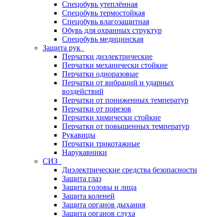
Спецобувь утеплённая
Спецобувь термостойкая
Спецобувь влагозащитная
Обувь для охранных структур
Спецобувь медицинская
Защита рук
Перчатки диэлектрические
Перчатки механически стойкие
Перчатки одноразовые
Перчатки от вибраций и ударных
воздействий
Перчатки от пониженных температур
Перчатки от порезов
Перчатки химически стойкие
Перчатки от повышенных температур
Рукавицы
Перчатки трикотажные
Нарукавники
СИЗ
Диэлектрические средства безопасности
Защита глаз
Защита головы и лица
Защита коленей
Защита органов дыхания
Защита органов слуха