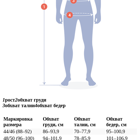
1
рост
2
обхват груди
3
обхват талии
4
обхват бедер
Маркировка
Обхват
Обхват
Обхват
размера
груди, см
талии, см
бедер, см
44/46 (88–92)
86–93,9
70–77,9
95–100,9
48/50 (96–100)
94–101,9
78–85,9
101–106,9