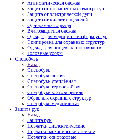
Антистатическая одежда
Защита от повышенных температур
Защита от электрической дуги
Защита от кислот и щелочей
Одноразовая одежда
Влагозащитная одежда
Одежда для медицины и сферы услуг
Экипировка для охранных структур
Одежда для пищевых производств
Головные уборы
Спецобувь
Назад
Спецобувь
Спецобувь летняя
Спецобувь утеплённая
Спецобувь термостойкая
Спецобувь влагозащитная
Обувь для охранных структур
Спецобувь медицинская
Защита рук
Назад
Защита рук
Перчатки диэлектрические
Перчатки механически стойкие
Перчатки одноразовые