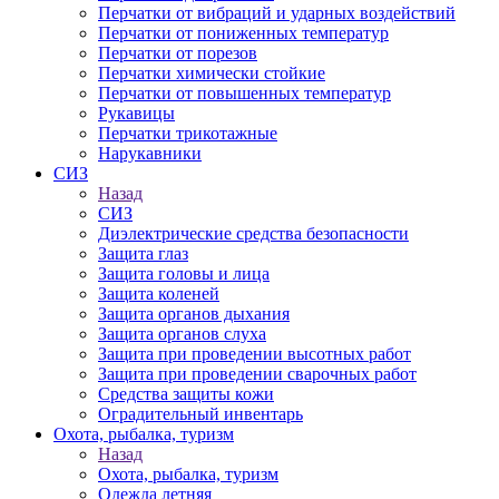
Перчатки от вибраций и ударных воздействий
Перчатки от пониженных температур
Перчатки от порезов
Перчатки химически стойкие
Перчатки от повышенных температур
Рукавицы
Перчатки трикотажные
Нарукавники
СИЗ
Назад
СИЗ
Диэлектрические средства безопасности
Защита глаз
Защита головы и лица
Защита коленей
Защита органов дыхания
Защита органов слуха
Защита при проведении высотных работ
Защита при проведении сварочных работ
Средства защиты кожи
Оградительный инвентарь
Охота, рыбалка, туризм
Назад
Охота, рыбалка, туризм
Одежда летняя