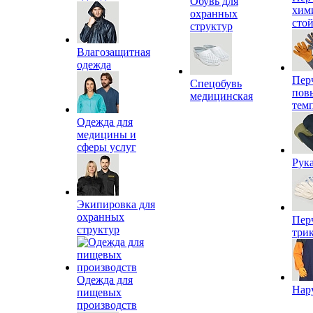
Обувь для
хим
охранных
сто
структур
Влагозащитная
одежда
Пер
Спецобувь
пов
медицинская
тем
Одежда для
медицины и
сферы услуг
Рук
Экипировка для
охранных
Пер
структур
три
Одежда для
Нар
пищевых
производств