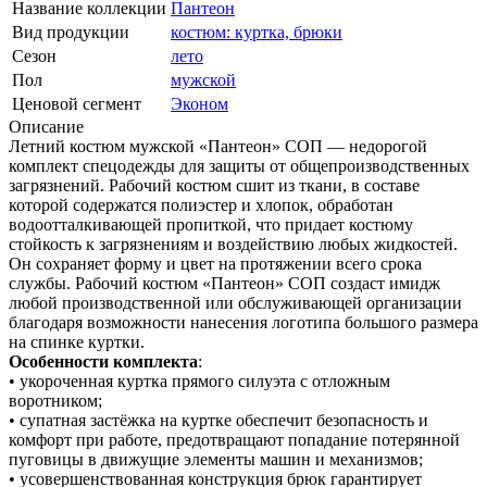
Название коллекции
Пантеон
Вид продукции
костюм: куртка, брюки
Сезон
лето
Пол
мужской
Ценовой сегмент
Эконом
Описание
Летний костюм мужской «Пантеон» СОП — недорогой
комплект спецодежды для защиты от общепроизводственных
загрязнений. Рабочий костюм сшит из ткани, в составе
которой содержатся полиэстер и хлопок, обработан
водоотталкивающей пропиткой, что придает костюму
стойкость к загрязнениям и воздействию любых жидкостей.
Он сохраняет форму и цвет на протяжении всего срока
службы. Рабочий костюм «Пантеон» СОП создаст имидж
любой производственной или обслуживающей организации
благодаря возможности нанесения логотипа большого размера
на спинке куртки.
Особенности комплекта
:
• укороченная куртка прямого силуэта с отложным
воротником;
• супатная застёжка на куртке обеспечит безопасность и
комфорт при работе, предотвращают попадание потерянной
пуговицы в движущие элементы машин и механизмов;
• усовершенствованная конструкция брюк гарантирует