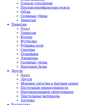
Одежда утеплённая
Противоэнцефалитная одежда
Обувь
Головные уборы
Трикотаж
Трикотаж
Назад
Трикотаж
Куртки
Футболки
Рубашки поло
Свитеры
Тельняшки
Джемперы
Головные уборы
Нательное белье
Другое
Назад
Другое
Моющие средства и бытовая химия
Постельные принадлежности
Противопожарное оборудование
Текстильные материалы
Аптечки
Распродажа