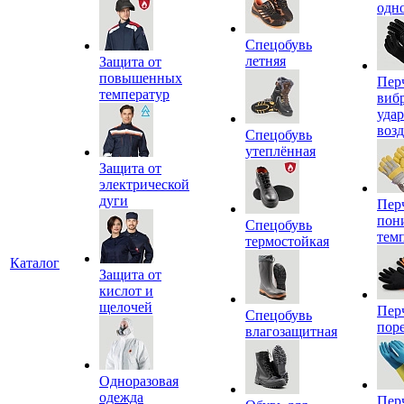
одн
Спецобувь
летняя
Защита от
повышенных
Пер
температур
виб
уда
воз
Спецобувь
утеплённая
Защита от
электрической
дуги
Пер
пон
Спецобувь
тем
термостойкая
Каталог
Защита от
кислот и
щелочей
Пер
Спецобувь
пор
влагозащитная
Одноразовая
одежда
Пер