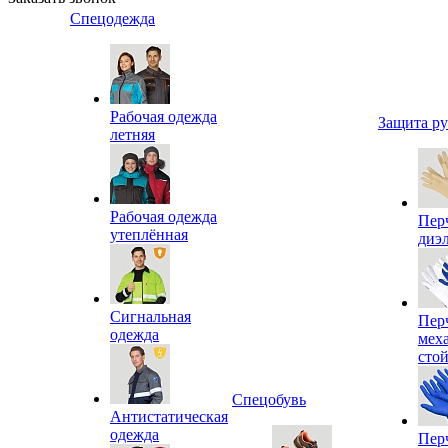
Спецодежда
Рабочая одежда
Защита р
летняя
Рабочая одежда
Пер
утеплённая
диэ
Сигнальная
Пер
одежда
мех
сто
Спецобувь
Антистатическая
одежда
Пер