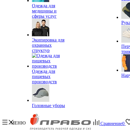
Одежда для
медицины и
сферы услуг
Рук
Экипировка для
охранных
Пер
структур
три
Одежда для
Нар
пищевых
производств
Головные уборы
МЕНЮ
Сравнение
0