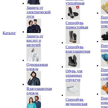
утеплённая
Защита от
электрической
дуги
Пер
пон
Спецобувь
тем
термостойкая
Каталог
Защита от
кислот и
щелочей
Пер
Спецобувь
пор
влагозащитная
Одноразовая
одежда
Пер
Обувь для
хим
охранных
сто
структур
Влагозащитная
одежда
Пер
Спецобувь
пов
медицинская
тем