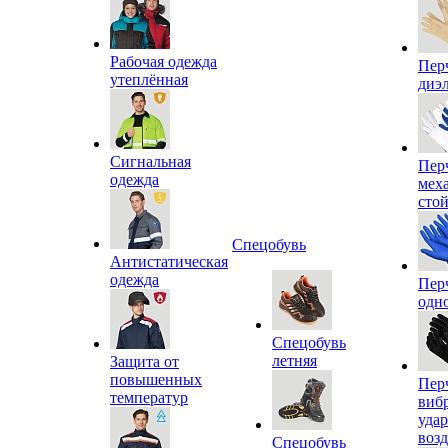
Рабочая одежда
Пер
утеплённая
диэ
Сигнальная
Пер
одежда
мех
сто
Спецобувь
Антистатическая
одежда
Пер
одн
Спецобувь
летняя
Защита от
повышенных
Пер
температур
виб
уда
воз
Спецобувь