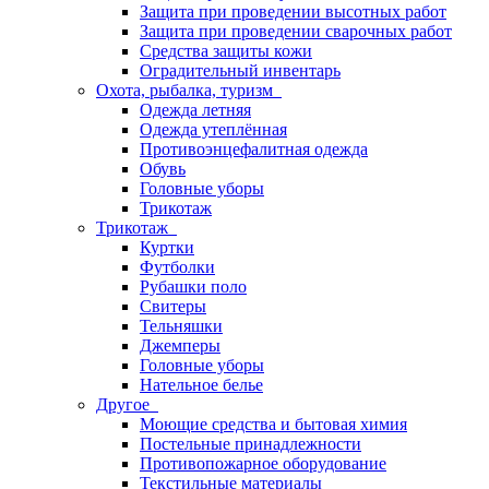
Защита при проведении высотных работ
Защита при проведении сварочных работ
Средства защиты кожи
Оградительный инвентарь
Охота, рыбалка, туризм
Одежда летняя
Одежда утеплённая
Противоэнцефалитная одежда
Обувь
Головные уборы
Трикотаж
Трикотаж
Куртки
Футболки
Рубашки поло
Свитеры
Тельняшки
Джемперы
Головные уборы
Нательное белье
Другое
Моющие средства и бытовая химия
Постельные принадлежности
Противопожарное оборудование
Текстильные материалы