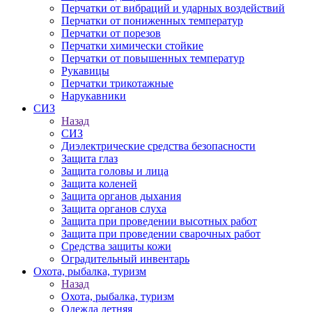
Перчатки от вибраций и ударных воздействий
Перчатки от пониженных температур
Перчатки от порезов
Перчатки химически стойкие
Перчатки от повышенных температур
Рукавицы
Перчатки трикотажные
Нарукавники
СИЗ
Назад
СИЗ
Диэлектрические средства безопасности
Защита глаз
Защита головы и лица
Защита коленей
Защита органов дыхания
Защита органов слуха
Защита при проведении высотных работ
Защита при проведении сварочных работ
Средства защиты кожи
Оградительный инвентарь
Охота, рыбалка, туризм
Назад
Охота, рыбалка, туризм
Одежда летняя