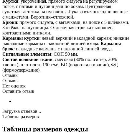
Куртка
: укороченная, прямого силуэта на регулируемом
поясе, с патами и пуговицами по бокам. Центральная
супатная застёжка на пуговицы. Рукава втачные одношовные
с манжетами. Воротник–отложной.
Брюки
: прямого силуэта, с вытачками, на поясе с 5 шлёвками.
Застёжка на пуговицы. Отделочная строчка выполнена
контрастными нитками.
Карманы куртки
: левый верхний накладной карман; нижние
накладные карманы с наклонной линией входа.
Карманы
брюк
: накладные карманы с наклонной линией входа.
Сигнальные элементы
: СОП 50 мм.
Состав основной ткани
: смесовая (80% полиэстер, 20%
хлопок), плотность 190 г/м², ВО (водоотталкивание), ФД
(формоудержание).
Отзывы
Отзывы
Нет оценок
Оставить отзыв
Загрузка отзывов...
Таблица размеров
Таблицы размеров одежды