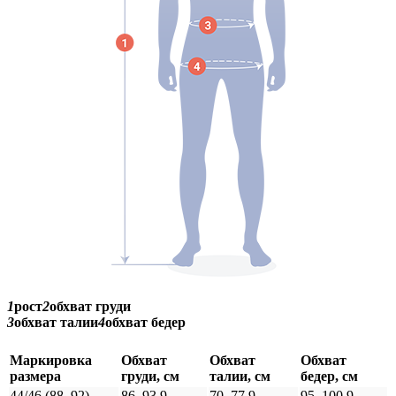
1
рост
2
обхват груди
3
обхват талии
4
обхват бедер
Маркировка
Обхват
Обхват
Обхват
размера
груди, см
талии, см
бедер, см
44/46 (88–92)
86–93,9
70–77,9
95–100,9