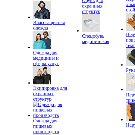
Обувь для
хим
охранных
сто
структур
Влагозащитная
одежда
Пер
Спецобувь
пов
медицинская
тем
Одежда для
медицины и
сферы услуг
Рук
Экипировка для
охранных
Пер
структур
три
Одежда для
Нар
пищевых
производств