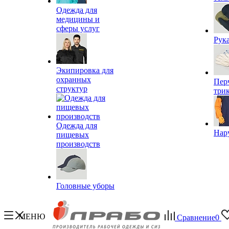
Одежда для
медицины и
сферы услуг
Рук
Экипировка для
охранных
Пер
структур
три
Одежда для
Нар
пищевых
производств
Головные уборы
МЕНЮ
Сравнение
0