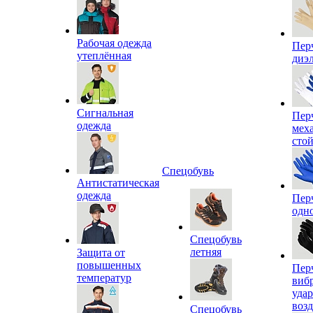
Рабочая одежда
Пер
утеплённая
диэ
Сигнальная
Пер
одежда
мех
сто
Спецобувь
Антистатическая
одежда
Пер
одн
Спецобувь
летняя
Защита от
повышенных
Пер
температур
виб
уда
воз
Спецобувь