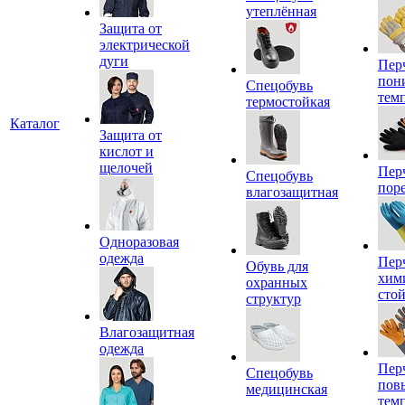
утеплённая
Защита от
электрической
дуги
Пер
пон
Спецобувь
тем
термостойкая
Каталог
Защита от
кислот и
щелочей
Пер
Спецобувь
пор
влагозащитная
Одноразовая
одежда
Пер
Обувь для
хим
охранных
сто
структур
Влагозащитная
одежда
Пер
Спецобувь
пов
медицинская
тем