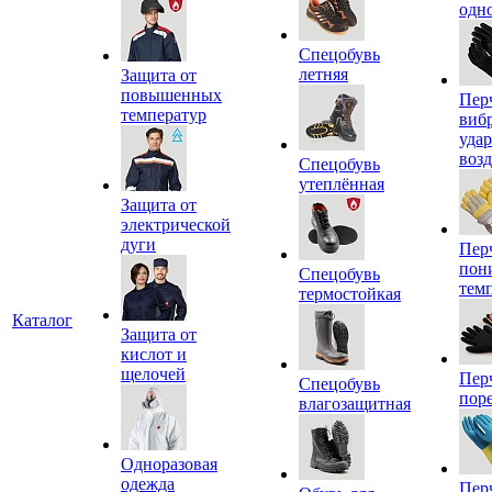
одн
Спецобувь
летняя
Защита от
повышенных
Пер
температур
виб
уда
воз
Спецобувь
утеплённая
Защита от
электрической
дуги
Пер
пон
Спецобувь
тем
термостойкая
Каталог
Защита от
кислот и
щелочей
Пер
Спецобувь
пор
влагозащитная
Одноразовая
одежда
Пер