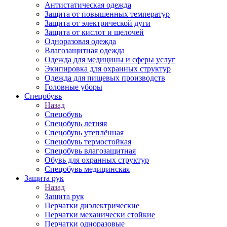
Антистатическая одежда
Защита от повышенных температур
Защита от электрической дуги
Защита от кислот и щелочей
Одноразовая одежда
Влагозащитная одежда
Одежда для медицины и сферы услуг
Экипировка для охранных структур
Одежда для пищевых производств
Головные уборы
Спецобувь
Назад
Спецобувь
Спецобувь летняя
Спецобувь утеплённая
Спецобувь термостойкая
Спецобувь влагозащитная
Обувь для охранных структур
Спецобувь медицинская
Защита рук
Назад
Защита рук
Перчатки диэлектрические
Перчатки механически стойкие
Перчатки одноразовые