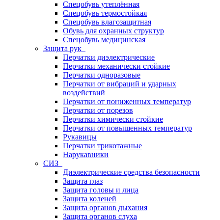
Спецобувь утеплённая
Спецобувь термостойкая
Спецобувь влагозащитная
Обувь для охранных структур
Спецобувь медицинская
Защита рук
Перчатки диэлектрические
Перчатки механически стойкие
Перчатки одноразовые
Перчатки от вибраций и ударных
воздействий
Перчатки от пониженных температур
Перчатки от порезов
Перчатки химически стойкие
Перчатки от повышенных температур
Рукавицы
Перчатки трикотажные
Нарукавники
СИЗ
Диэлектрические средства безопасности
Защита глаз
Защита головы и лица
Защита коленей
Защита органов дыхания
Защита органов слуха