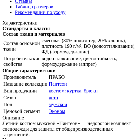
Отзывы
Таблица размеров
Рекомендации по уходу
Характеристики
Стандарты и классы
Состав ткани и материалов
смесовая (80% полиэстер, 20% хлопок),
Состав основной
плотность 190 г/м², ВО (водоотталкивание),
ткани
ФД (формоудержание)
Потребительские
водоотталкивание, цветостойкость,
свойства
формоудержание (аппрет)
Общие характеристики
Производитель
ПРАБО
Название коллекции
Пантеон
Вид продукции
костюм: куртка, брюки
Сезон
лето
Пол
мужской
Ценовой сегмент
Эконом
Описание
Летний костюм мужской «Пантеон» — недорогой комплект
спецодежды для защиты от общепроизводственных
загрязнений.