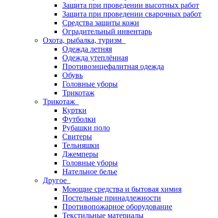
Защита при проведении высотных работ
Защита при проведении сварочных работ
Средства защиты кожи
Оградительный инвентарь
Охота, рыбалка, туризм
Одежда летняя
Одежда утеплённая
Противоэнцефалитная одежда
Обувь
Головные уборы
Трикотаж
Трикотаж
Куртки
Футболки
Рубашки поло
Свитеры
Тельняшки
Джемперы
Головные уборы
Нательное белье
Другое
Моющие средства и бытовая химия
Постельные принадлежности
Противопожарное оборудование
Текстильные материалы