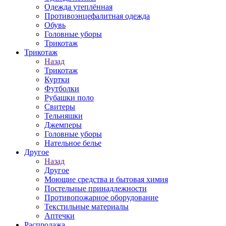
Одежда утеплённая
Противоэнцефалитная одежда
Обувь
Головные уборы
Трикотаж
Трикотаж
Назад
Трикотаж
Куртки
Футболки
Рубашки поло
Свитеры
Тельняшки
Джемперы
Головные уборы
Нательное белье
Другое
Назад
Другое
Моющие средства и бытовая химия
Постельные принадлежности
Противопожарное оборудование
Текстильные материалы
Аптечки
Распродажа