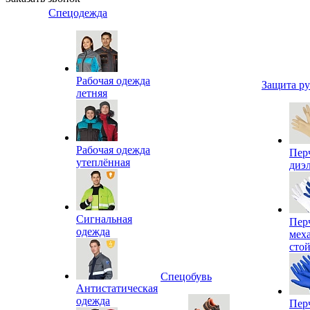
Спецодежда
Рабочая одежда
Защита р
летняя
Рабочая одежда
Пер
утеплённая
диэ
Сигнальная
Пер
одежда
мех
сто
Спецобувь
Антистатическая
одежда
Пер