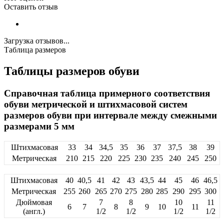
Оставить отзыв
Загрузка отзывов...
Таблица размеров
Таблицы размеров обуви
Справочная таблица примерного соответствия
обуви метрической и штихмасовой систем
размеров обуви при интервале между смежными
размерами 5 мм
Штихмасовая
33
34
34,5
35
36
37
37,5
38
39
Метрическая
210
215
220
225
230
235
240
245
250
Штихмасовая
40
40,5
41
42
43
43,5
44
45
46
46,5
Метрическая
255
260
265
270
275
280
285
290
295
300
Дюймовая
7
8
10
11
6
7
8
9
10
11
(англ.)
1/2
1/2
1/2
1/2