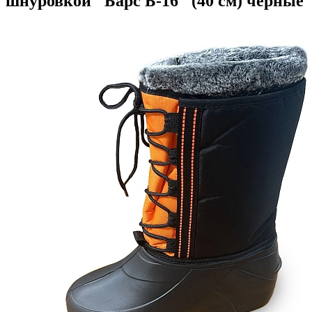
шнуровкой "Барс Б-16" (40 см) чёрные