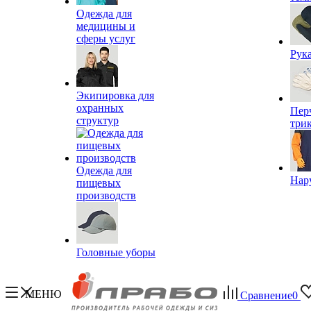
Одежда для
медицины и
сферы услуг
Рук
Экипировка для
охранных
Пер
структур
три
Одежда для
Нар
пищевых
производств
Головные уборы
МЕНЮ
Сравнение
0