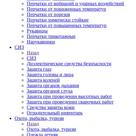
Перчатки от вибраций и ударных воздействий
Перчатки от пониженных температур
Перчатки от порезов
Перчатки химически стойкие
Перчатки от повышенных температур
Рукавицы
Перчатки трикотажные
Нарукавники
СИЗ
Назад
СИЗ
Диэлектрические средства безопасности
Защита глаз
Защита головы и лица
Защита коленей
Защита органов дыхания
Защита органов слуха
Защита при проведении высотных работ
Защита при проведении сварочных работ
Средства защиты кожи
Оградительный инвентарь
Охота, рыбалка, туризм
Назад
Охота, рыбалка, туризм
Одежда летняя