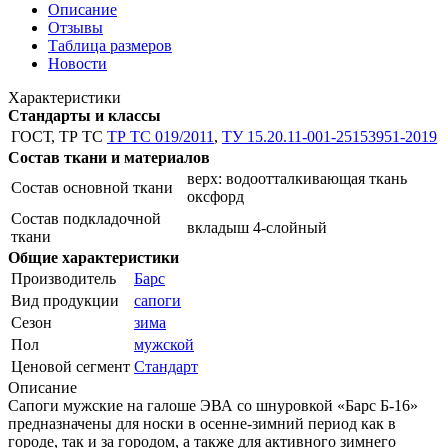
Описание
Отзывы
Таблица размеров
Новости
Характеристики
Стандарты и классы
ГОСТ, ТР ТС
ТР ТС 019/2011
,
TУ 15.20.11-001-25153951-2019
Состав ткани и материалов
верх: водоотталкивающая ткань
Состав основной ткани
оксфорд
Состав подкладочной
вкладыш 4-слойный
ткани
Общие характеристики
Производитель
Барс
Вид продукции
сапоги
Сезон
зима
Пол
мужской
Ценовой сегмент
Стандарт
Описание
Сапоги мужские на галоше ЭВА со шнуровкой «Барс Б-16»
предназначены для носки в осенне-зимний период как в
городе, так и за городом, а также для активного зимнего