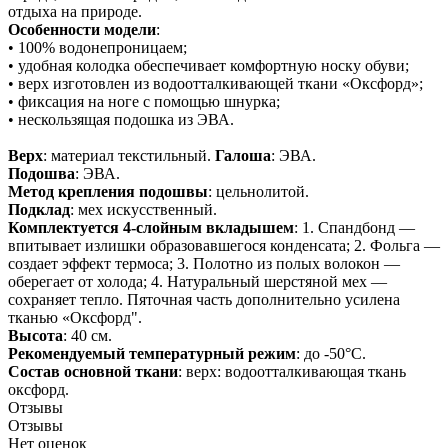
отдыха на природе.
Особенности модели
:
• 100% водонепроницаем;
• удобная колодка обеспечивает комфортную носку обуви;
• верх изготовлен из водоотталкивающей ткани «Оксфорд»;
• фиксация на ноге с помощью шнурка;
• нескользящая подошка из ЭВА.
Верх
: материал текстильный.
Галоша
: ЭВА.
Подошва
: ЭВА.
Метод крепления подошвы
: цельнолитой.
Подклад
: мех искусственный.
Комплектуется 4-слойным вкладышем
: 1. Спандбонд —
впитывает излишки образовавшегося конденсата; 2. Фольга —
создает эффект термоса; 3. Полотно из полых волокон —
оберегает от холода; 4. Натуральный шерстяной мех —
сохраняет тепло. Пяточная часть дополнительно усилена
тканью «Оксфорд".
Высота
: 40 см.
Рекомендуемый температурный режим
: до -50°С.
Состав основной ткани
: верх: водоотталкивающая ткань
оксфорд.
Отзывы
Отзывы
Нет оценок