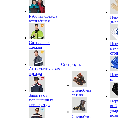
Рабочая одежда
Пер
утеплённая
диэ
Сигнальная
Пер
одежда
мех
сто
Спецобувь
Антистатическая
одежда
Пер
одн
Спецобувь
летняя
Защита от
повышенных
Пер
температур
виб
уда
воз
Спецобувь