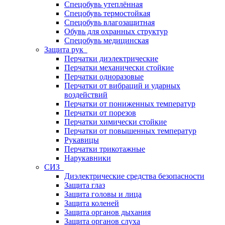
Спецобувь утеплённая
Спецобувь термостойкая
Спецобувь влагозащитная
Обувь для охранных структур
Спецобувь медицинская
Защита рук
Перчатки диэлектрические
Перчатки механически стойкие
Перчатки одноразовые
Перчатки от вибраций и ударных
воздействий
Перчатки от пониженных температур
Перчатки от порезов
Перчатки химически стойкие
Перчатки от повышенных температур
Рукавицы
Перчатки трикотажные
Нарукавники
СИЗ
Диэлектрические средства безопасности
Защита глаз
Защита головы и лица
Защита коленей
Защита органов дыхания
Защита органов слуха