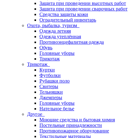
Защита при проведении высотных работ
Защита при проведении сварочных работ
Средства защиты кожи
Оградительный инвентарь
Охота, рыбалка, туризм
Одежда летняя
Одежда утеплённая
Противоэнцефалитная одежда
Обувь
Головные уборы
Трикотаж
Трикотаж
Куртки
Футболки
Рубашки поло
Свитеры
Тельняшки
Джемперы
Головные уборы
Нательное белье
Другое
Моющие средства и бытовая химия
Постельные принадлежности
Противопожарное оборудование
Текстильные материалы