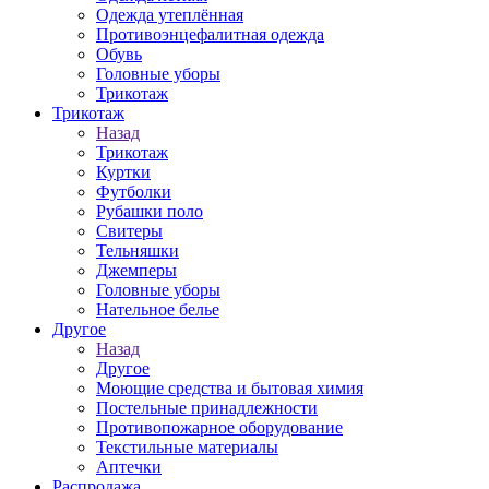
Одежда утеплённая
Противоэнцефалитная одежда
Обувь
Головные уборы
Трикотаж
Трикотаж
Назад
Трикотаж
Куртки
Футболки
Рубашки поло
Свитеры
Тельняшки
Джемперы
Головные уборы
Нательное белье
Другое
Назад
Другое
Моющие средства и бытовая химия
Постельные принадлежности
Противопожарное оборудование
Текстильные материалы
Аптечки
Распродажа