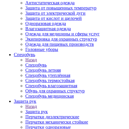
Антистатическая одежда
Защита от повышенных температур
Защита от электрической дуги
Защита от кислот и щелочей
Одноразовая одежда
Влагозащитная одежда
Одежда для медицины и сферы услуг
Экипировка для охранных структур
Одежда для пищевых производств
Головные уборы
Спецобувь
Назад
Спецобувь
Спецобувь летняя
Спецобувь утеплённая
Спецобувь термостойкая
Спецобувь влагозащитная
Обувь для охранных структур
Спецобувь медицинская
Защита рук
Назад
Защита рук
Перчатки диэлектрические
Перчатки механически стойкие
Перчатки одноразовые