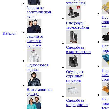
утеплённая
Защита от
электрической
дуги
Пер
пон
Спецобувь
тем
термостойкая
Каталог
Защита от
кислот и
щелочей
Пер
Спецобувь
пор
влагозащитная
Одноразовая
одежда
Пер
Обувь для
хим
охранных
сто
структур
Влагозащитная
одежда
Пер
Спецобувь
пов
медицинская
тем