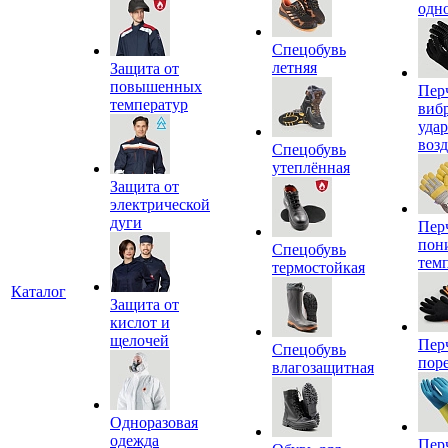
одн
Спецобувь
летняя
Защита от
повышенных
Пер
температур
виб
уда
воз
Спецобувь
утеплённая
Защита от
электрической
дуги
Пер
пон
Спецобувь
тем
термостойкая
Каталог
Защита от
кислот и
щелочей
Пер
Спецобувь
пор
влагозащитная
Одноразовая
одежда
Пер