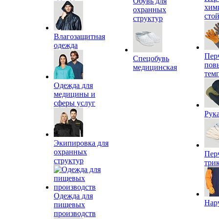
Обувь для
хим
охранных
сто
структур
Влагозащитная
одежда
Пер
Спецобувь
пов
медицинская
тем
Одежда для
медицины и
сферы услуг
Рук
Экипировка для
охранных
Пер
структур
три
Одежда для
Нар
пищевых
производств