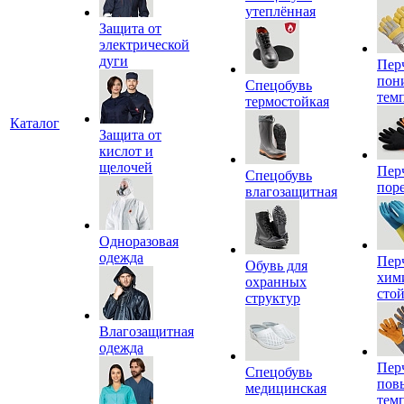
утеплённая
Защита от
электрической
дуги
Пер
пон
Спецобувь
тем
термостойкая
Каталог
Защита от
кислот и
щелочей
Пер
Спецобувь
пор
влагозащитная
Одноразовая
одежда
Пер
Обувь для
хим
охранных
сто
структур
Влагозащитная
одежда
Пер
Спецобувь
пов
медицинская
тем