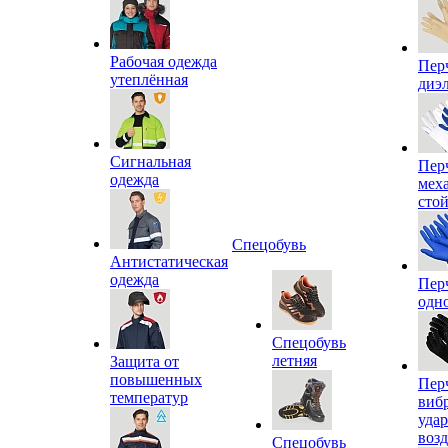
Рабочая одежда
Пер
утеплённая
диэ
Сигнальная
Пер
одежда
мех
сто
Спецобувь
Антистатическая
одежда
Пер
одн
Спецобувь
летняя
Защита от
повышенных
Пер
температур
виб
уда
воз
Спецобувь