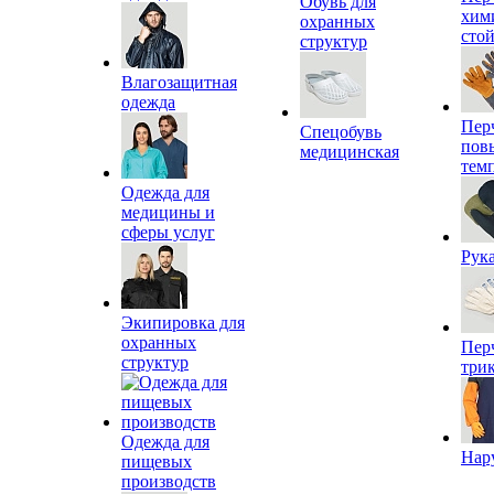
Обувь для
хим
охранных
сто
структур
Влагозащитная
одежда
Пер
Спецобувь
пов
медицинская
тем
Одежда для
медицины и
сферы услуг
Рук
Экипировка для
охранных
Пер
структур
три
Одежда для
Нар
пищевых
производств