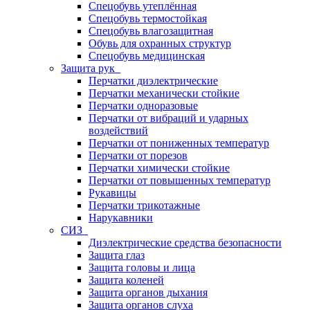
Спецобувь утеплённая
Спецобувь термостойкая
Спецобувь влагозащитная
Обувь для охранных структур
Спецобувь медицинская
Защита рук
Перчатки диэлектрические
Перчатки механически стойкие
Перчатки одноразовые
Перчатки от вибраций и ударных
воздействий
Перчатки от пониженных температур
Перчатки от порезов
Перчатки химически стойкие
Перчатки от повышенных температур
Рукавицы
Перчатки трикотажные
Нарукавники
СИЗ
Диэлектрические средства безопасности
Защита глаз
Защита головы и лица
Защита коленей
Защита органов дыхания
Защита органов слуха