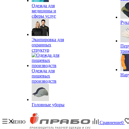
Одежда для
медицины и
сферы услуг
Рук
Экипировка для
охранных
Пер
структур
три
Одежда для
Нар
пищевых
производств
Головные уборы
МЕНЮ
Сравнение
0