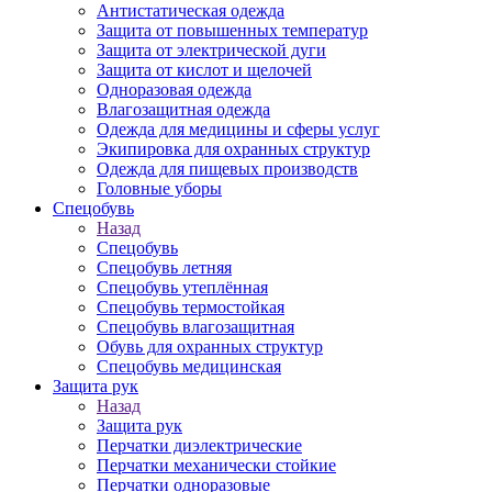
Антистатическая одежда
Защита от повышенных температур
Защита от электрической дуги
Защита от кислот и щелочей
Одноразовая одежда
Влагозащитная одежда
Одежда для медицины и сферы услуг
Экипировка для охранных структур
Одежда для пищевых производств
Головные уборы
Спецобувь
Назад
Спецобувь
Спецобувь летняя
Спецобувь утеплённая
Спецобувь термостойкая
Спецобувь влагозащитная
Обувь для охранных структур
Спецобувь медицинская
Защита рук
Назад
Защита рук
Перчатки диэлектрические
Перчатки механически стойкие
Перчатки одноразовые