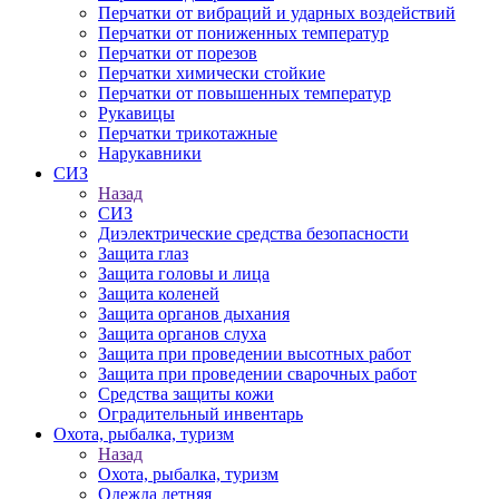
Перчатки от вибраций и ударных воздействий
Перчатки от пониженных температур
Перчатки от порезов
Перчатки химически стойкие
Перчатки от повышенных температур
Рукавицы
Перчатки трикотажные
Нарукавники
СИЗ
Назад
СИЗ
Диэлектрические средства безопасности
Защита глаз
Защита головы и лица
Защита коленей
Защита органов дыхания
Защита органов слуха
Защита при проведении высотных работ
Защита при проведении сварочных работ
Средства защиты кожи
Оградительный инвентарь
Охота, рыбалка, туризм
Назад
Охота, рыбалка, туризм
Одежда летняя