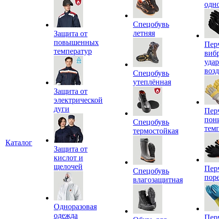
одн
Спецобувь
летняя
Защита от
повышенных
Пер
температур
виб
уда
воз
Спецобувь
утеплённая
Защита от
электрической
дуги
Пер
пон
Спецобувь
тем
термостойкая
Каталог
Защита от
кислот и
щелочей
Пер
Спецобувь
пор
влагозащитная
Одноразовая
одежда
Пер