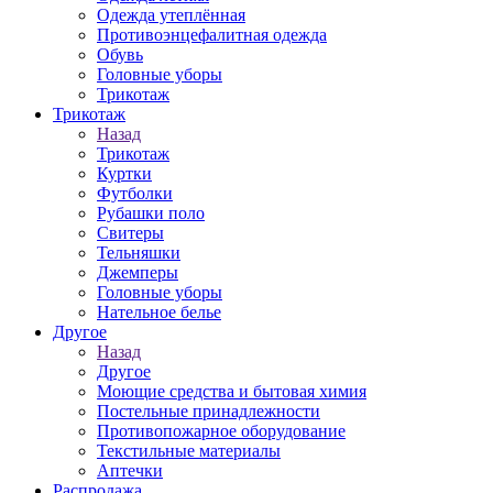
Одежда утеплённая
Противоэнцефалитная одежда
Обувь
Головные уборы
Трикотаж
Трикотаж
Назад
Трикотаж
Куртки
Футболки
Рубашки поло
Свитеры
Тельняшки
Джемперы
Головные уборы
Нательное белье
Другое
Назад
Другое
Моющие средства и бытовая химия
Постельные принадлежности
Противопожарное оборудование
Текстильные материалы
Аптечки
Распродажа