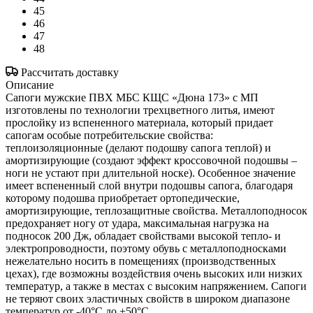
45
46
47
48
Рассчитать доставку
Описание
Сапоги мужские ПВХ МБС КЩС «Дюна 173» с МП
изготовлены по технологии трехцветного литья, имеют
прослойку из вспененного материала, который придает
сапогам особые потребительские свойства:
теплоизоляционные (делают подошву сапога теплой) и
амортизирующие (создают эффект кроссовочной подошвы –
ноги не устают при длительной носке). Особенное значение
имеет вспененный слой внутри подошвы сапога, благодаря
которому подошва приобретает ортопедические,
амортизирующие, теплозащитные свойства. Металлоподносок
предохраняет ногу от удара, максимальная нагрузка на
подносок 200 Дж, обладает свойствами высокой тепло- и
электропроводности, поэтому обувь с металлоподносками
нежелательно носить в помещениях (производственных
цехах), где возможны воздействия очень высоких или низких
температур, а также в местах с высоким напряжением. Сапоги
не теряют своих эластичных свойств в широком диапазоне
температур от -40°С до +50°С.