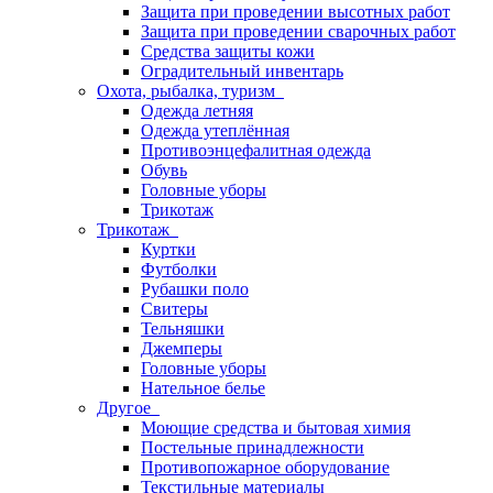
Защита при проведении высотных работ
Защита при проведении сварочных работ
Средства защиты кожи
Оградительный инвентарь
Охота, рыбалка, туризм
Одежда летняя
Одежда утеплённая
Противоэнцефалитная одежда
Обувь
Головные уборы
Трикотаж
Трикотаж
Куртки
Футболки
Рубашки поло
Свитеры
Тельняшки
Джемперы
Головные уборы
Нательное белье
Другое
Моющие средства и бытовая химия
Постельные принадлежности
Противопожарное оборудование
Текстильные материалы