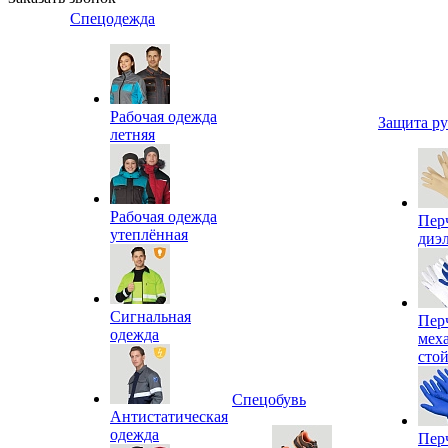
Спецодежда
Рабочая одежда
Защита р
летняя
Рабочая одежда
Пер
утеплённая
диэ
Сигнальная
Пер
одежда
мех
сто
Спецобувь
Антистатическая
одежда
Пер