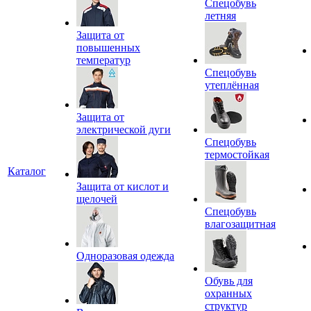
Спецобувь
летняя
Защита от
повышенных
температур
Спецобувь
утеплённая
Защита от
электрической дуги
Спецобувь
термостойкая
Каталог
Защита от кислот и
щелочей
Спецобувь
влагозащитная
Одноразовая одежда
Обувь для
охранных
структур