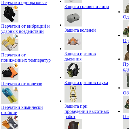
Перчатки одноразовые
Защита головы и лица
Од
Перчатки от вибраций и
Защита коленей
ударных воздействий
Од
Защита органов
Перчатки от
дыхания
пониженных температур
Пр
од
Защита органов слуха
Перчатки от порезов
Об
Защита при
Перчатки химически
проведении высотных
стойкие
работ
Го