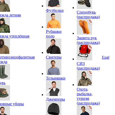
Футболки
Спецобувь
ежда летняя
(распродажа)
Рубашки
ежда утеплённая
поло
Защита рук
(распродажа)
отивоэнцефалитная
Свитеры
Ещё
ежда
СИЗ
(распродажа)
Тельняшки
увь
Охота,
рыбалка,
туризм
Джемперы
(распродажа)
ловные уборы