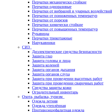
Перчатки механически стойкие
Перчатки одноразовые
Перчатки от вибраций и ударных воздействи
Перчатки от пониженных температур
Перчатки от порезов
Перчатки химически стойкие
Перчатки от повышенных температур
Рукавицы
Перчатки трикотажные
Нарукавники
СИЗ
Диэлектрические средства безопасности
Защита глаз
Защита головы и лица
Защита коленей
Защита органов дыхания
Защита органов слуха
Защита при проведении высотных работ
Защита при проведении сварочных работ
Средства защиты кожи
Оградительный инвентарь
Охота, рыбалка, туризм
Одежда летняя
Одежда утеплённая
Противоэнцефалитная одежда