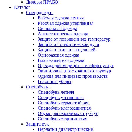
Дилеры ПРАБО
Каталог
Спецодежда
Рабочая одежда летняя
Рабочая одежда утеплённая
Сигнальная одежда
Антистатическая одежда
Защита от повышенных температур
Защита от электрической дуги
Защита от кислот и щелочей
Одноразовая одежда
Влагозащитная одежда
Одежда для медицины и сферы услуг
Экипировка для охранных структур
Одежда для пищевых производств
Головные уборы
Спецобувь
Спецобувь летняя
Спецобувь утеплённая
Спецобувь термостойкая
Спецобувь влагозащитная
Обувь для охранных структур
Спецобувь медицинская
Защита рук
Перчатки диэлектрические