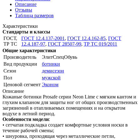
Описание
Отзывы
Таблица размеров
Характеристики
Стандарты и классы
ГОСТ,
ГОСТ 12.4.137-2001
,
ГОСТ 12.4.162-85
,
ГОСТ
ТР ТС
12.4.187-97
,
ГОСТ 28507-99
,
ТР ТС 019/2011
Общие характеристики
Производитель
ЭлитСпецОбувь
Вид продукции
ботинки
Сезон
демисезон
Пол
мужской
Ценовой сегмент
Эконом
Описание
Кожаные ботинки Prosafe серии Neon Lime c мягким кантом и
глухим клапаном для защиты ног от общих производственных
загрязнений в отапливаемых помещениях и на открытом
водухе в летний период.
Особенности модели
:
• сетчатая подкладка создает комфортные условия носки в
течение рабочей смены;
• шнуровка, проходящая через металлические петли,