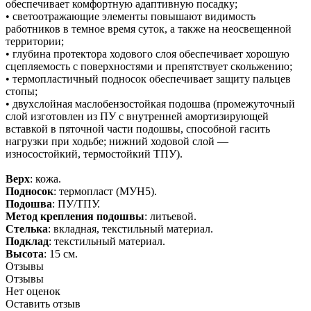
обеспечивает комфортную адаптивную посадку;
• светоотражающие элементы повышают видимость
работников в темное время суток, а также на неосвещенной
территории;
• глубина протектора ходового слоя обеспечивает хорошую
сцепляемость с поверхностями и препятствует скольжению;
• термопластичный подносок обеспечивает защиту пальцев
стопы;
• двухслойная маслобензостойкая подошва (промежуточный
слой изготовлен из ПУ с внутренней амортизирующей
вставкой в пяточной части подошвы, способной гасить
нагрузки при ходьбе; нижний ходовой слой —
износостойкий, термостойкий ТПУ).
Верх
: кожа.
Подносок
: термопласт (МУН5).
Подошва
: ПУ/ТПУ.
Метод крепления подошвы
: литьевой.
Стелька
: вкладная, текстильный материал.
Подклад
: текстильный материал.
Высота
: 15 см.
Отзывы
Отзывы
Нет оценок
Оставить отзыв