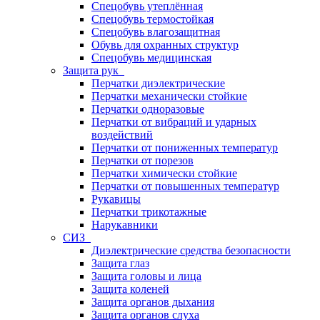
Спецобувь утеплённая
Спецобувь термостойкая
Спецобувь влагозащитная
Обувь для охранных структур
Спецобувь медицинская
Защита рук
Перчатки диэлектрические
Перчатки механически стойкие
Перчатки одноразовые
Перчатки от вибраций и ударных
воздействий
Перчатки от пониженных температур
Перчатки от порезов
Перчатки химически стойкие
Перчатки от повышенных температур
Рукавицы
Перчатки трикотажные
Нарукавники
СИЗ
Диэлектрические средства безопасности
Защита глаз
Защита головы и лица
Защита коленей
Защита органов дыхания
Защита органов слуха