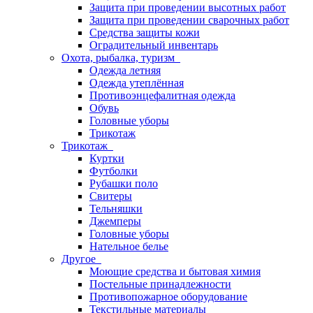
Защита при проведении высотных работ
Защита при проведении сварочных работ
Средства защиты кожи
Оградительный инвентарь
Охота, рыбалка, туризм
Одежда летняя
Одежда утеплённая
Противоэнцефалитная одежда
Обувь
Головные уборы
Трикотаж
Трикотаж
Куртки
Футболки
Рубашки поло
Свитеры
Тельняшки
Джемперы
Головные уборы
Нательное белье
Другое
Моющие средства и бытовая химия
Постельные принадлежности
Противопожарное оборудование
Текстильные материалы