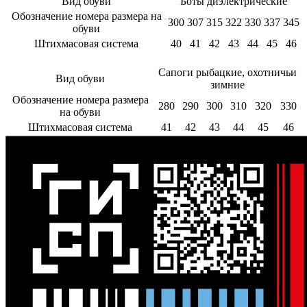
Вид обуви
Боты диэлектрические
Обозначение номера размера на
300
307
315
322
330
337
345
обуви
Штихмасовая система
40
41
42
43
44
45
46
Сапоги рыбацкие, охотничьи
Вид обуви
зимние
Обозначение номера размера
280
290
300
310
320
330
на обуви
Штихмасовая система
41
42
43
44
45
46