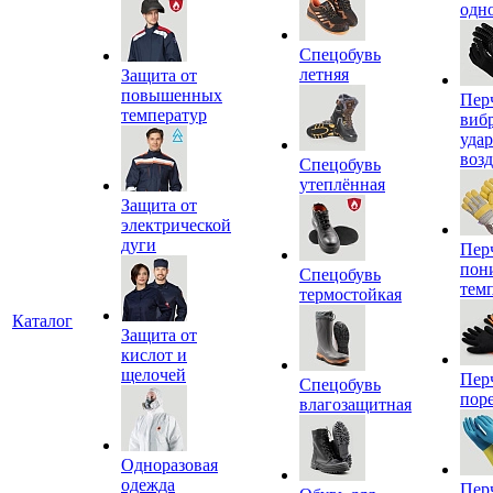
одн
Спецобувь
летняя
Защита от
повышенных
Пер
температур
виб
уда
воз
Спецобувь
утеплённая
Защита от
электрической
дуги
Пер
пон
Спецобувь
тем
термостойкая
Каталог
Защита от
кислот и
щелочей
Пер
Спецобувь
пор
влагозащитная
Одноразовая
одежда
Пер