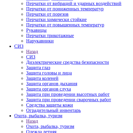
Перчатки от вибраций и ударных воздействий
Перчатки от пониженных температур
Перчатки от порезов
Перчатки химически стойкие
Перчатки от повышенных температур
Рукавицы
Перчатки трикотажные
Нарукавники
СИЗ
Назад
СИЗ
Диэлектрические средства безопасности
Защита глаз
Защита головы и лица
Защита коленей
Защита органов дыхания
Защита органов слуха
Защита при проведении высотных работ
Защита при проведении сварочных работ
Средства защиты кожи
Оградительный инвентарь
Охота, рыбалка, туризм
Назад
Охота, рыбалка, туризм
Одежда летняя