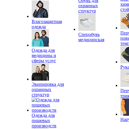
Обувь для
хим
охранных
сто
структур
Влагозащитная
одежда
Пер
Спецобувь
пов
медицинская
тем
Одежда для
медицины и
сферы услуг
Рук
Экипировка для
охранных
Пер
структур
три
Одежда для
Нар
пищевых
производств