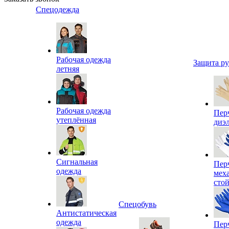
Спецодежда
Рабочая одежда
Защита р
летняя
Рабочая одежда
Пер
утеплённая
диэ
Сигнальная
Пер
одежда
мех
сто
Спецобувь
Антистатическая
одежда
Пер