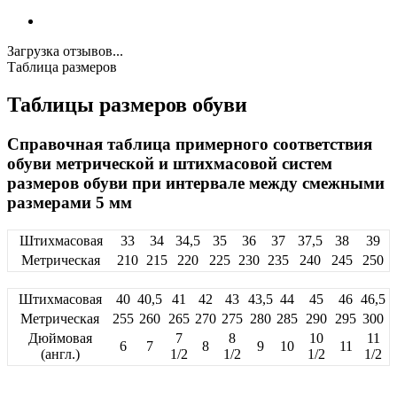
Загрузка отзывов...
Таблица размеров
Таблицы размеров обуви
Справочная таблица примерного соответствия
обуви метрической и штихмасовой систем
размеров обуви при интервале между смежными
размерами 5 мм
Штихмасовая
33
34
34,5
35
36
37
37,5
38
39
Метрическая
210
215
220
225
230
235
240
245
250
Штихмасовая
40
40,5
41
42
43
43,5
44
45
46
46,5
Метрическая
255
260
265
270
275
280
285
290
295
300
Дюймовая
7
8
10
11
6
7
8
9
10
11
(англ.)
1/2
1/2
1/2
1/2