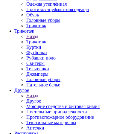
Одежда утеплённая
Противоэнцефалитная одежда
Обувь
Головные уборы
Трикотаж
Трикотаж
Назад
Трикотаж
Куртки
Футболки
Рубашки поло
Свитеры
Тельняшки
Джемперы
Головные уборы
Нательное белье
Другое
Назад
Другое
Моющие средства и бытовая химия
Постельные принадлежности
Противопожарное оборудование
Текстильные материалы
Аптечки
Распродажа