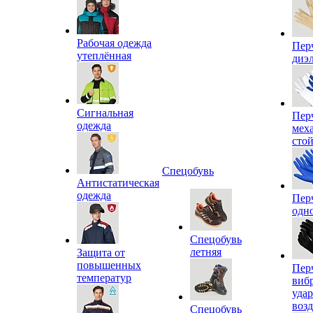
Рабочая одежда
Пер
утеплённая
диэ
Сигнальная
Пер
одежда
мех
сто
Спецобувь
Антистатическая
одежда
Пер
одн
Спецобувь
летняя
Защита от
повышенных
Пер
температур
виб
уда
воз
Спецобувь