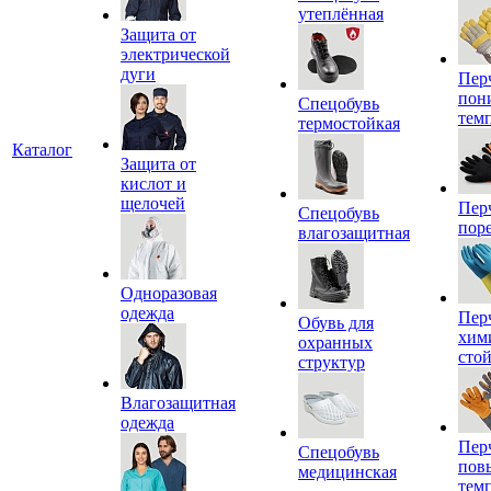
утеплённая
Защита от
электрической
дуги
Пер
пон
Спецобувь
тем
термостойкая
Каталог
Защита от
кислот и
щелочей
Пер
Спецобувь
пор
влагозащитная
Одноразовая
одежда
Пер
Обувь для
хим
охранных
сто
структур
Влагозащитная
одежда
Пер
Спецобувь
пов
медицинская
тем