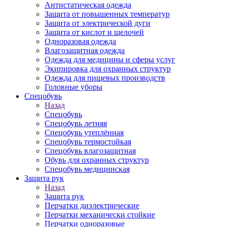
Антистатическая одежда
Защита от повышенных температур
Защита от электрической дуги
Защита от кислот и щелочей
Одноразовая одежда
Влагозащитная одежда
Одежда для медицины и сферы услуг
Экипировка для охранных структур
Одежда для пищевых производств
Головные уборы
Спецобувь
Назад
Спецобувь
Спецобувь летняя
Спецобувь утеплённая
Спецобувь термостойкая
Спецобувь влагозащитная
Обувь для охранных структур
Спецобувь медицинская
Защита рук
Назад
Защита рук
Перчатки диэлектрические
Перчатки механически стойкие
Перчатки одноразовые