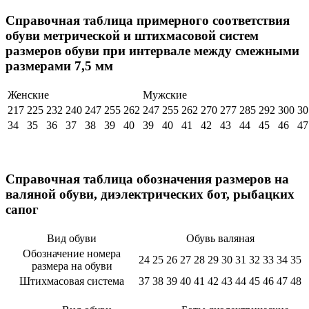
Справочная таблица примерного соответствия
обуви метрической и штихмасовой систем
размеров обуви при интервале между смежными
размерами 7,5 мм
Женские
Мужские
217
225
232
240
247
255
262
247
255
262
270
277
285
292
300
30
34
35
36
37
38
39
40
39
40
41
42
43
44
45
46
47
Справочная таблица обозначения размеров на
валяной обуви, диэлектрических бот, рыбацких
сапог
Вид обуви
Обувь валяная
Обозначение номера
24
25
26
27
28
29
30
31
32
33
34
35
размера на обуви
Штихмасовая система
37
38
39
40
41
42
43
44
45
46
47
48