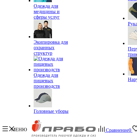
Одежда для
медицины и
сферы услуг
Рук
Экипировка для
охранных
Пер
структур
три
Одежда для
Нар
пищевых
производств
Головные уборы
МЕНЮ
Сравнение
0