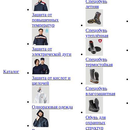
Спецобувь
летняя
Защита от
повышенных
температур
Спецобувь
утеплённая
Защита от
электрической дуги
Спецобувь
термостойкая
Каталог
Защита от кислот и
щелочей
Спецобувь
влагозащитная
Одноразовая одежда
Обувь для
охранных
структур