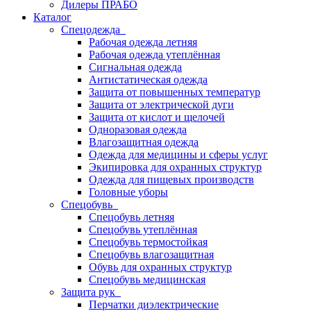
Дилеры ПРАБО
Каталог
Спецодежда
Рабочая одежда летняя
Рабочая одежда утеплённая
Сигнальная одежда
Антистатическая одежда
Защита от повышенных температур
Защита от электрической дуги
Защита от кислот и щелочей
Одноразовая одежда
Влагозащитная одежда
Одежда для медицины и сферы услуг
Экипировка для охранных структур
Одежда для пищевых производств
Головные уборы
Спецобувь
Спецобувь летняя
Спецобувь утеплённая
Спецобувь термостойкая
Спецобувь влагозащитная
Обувь для охранных структур
Спецобувь медицинская
Защита рук
Перчатки диэлектрические