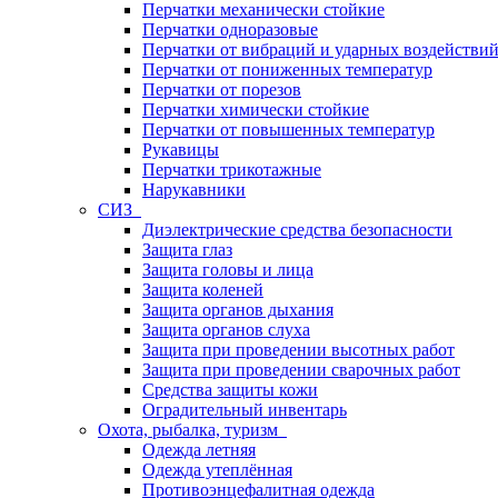
Перчатки механически стойкие
Перчатки одноразовые
Перчатки от вибраций и ударных воздействи
Перчатки от пониженных температур
Перчатки от порезов
Перчатки химически стойкие
Перчатки от повышенных температур
Рукавицы
Перчатки трикотажные
Нарукавники
СИЗ
Диэлектрические средства безопасности
Защита глаз
Защита головы и лица
Защита коленей
Защита органов дыхания
Защита органов слуха
Защита при проведении высотных работ
Защита при проведении сварочных работ
Средства защиты кожи
Оградительный инвентарь
Охота, рыбалка, туризм
Одежда летняя
Одежда утеплённая
Противоэнцефалитная одежда