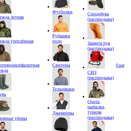
Футболки
Спецобувь
ежда летняя
(распродажа)
Рубашки
ежда утеплённая
поло
Защита рук
(распродажа)
отивоэнцефалитная
Свитеры
Ещё
ежда
СИЗ
(распродажа)
Тельняшки
увь
Охота,
рыбалка,
туризм
Джемперы
(распродажа)
ловные уборы