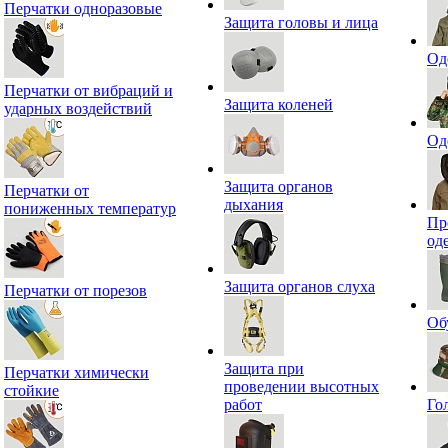
Перчатки одноразовые
Защита головы и лица
Од
Перчатки от вибраций и
Защита коленей
ударных воздействий
Од
Защита органов
Перчатки от
дыхания
пониженных температур
Пр
од
Защита органов слуха
Перчатки от порезов
Об
Защита при
Перчатки химически
проведении высотных
стойкие
работ
Го