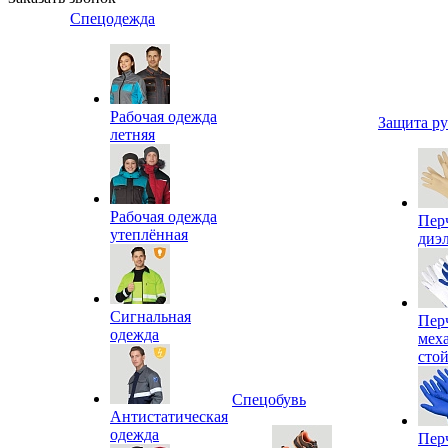
Спецодежда
Рабочая одежда
Защита р
летняя
Рабочая одежда
Пер
утеплённая
диэ
Сигнальная
Пер
одежда
мех
сто
Спецобувь
Антистатическая
одежда
Пер