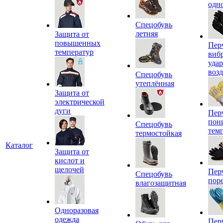
одн
Спецобувь
летняя
Защита от
повышенных
Пер
температур
виб
уда
воз
Спецобувь
утеплённая
Защита от
электрической
дуги
Пер
пон
Спецобувь
тем
термостойкая
Каталог
Защита от
кислот и
щелочей
Пер
Спецобувь
пор
влагозащитная
Одноразовая
одежда
Пер