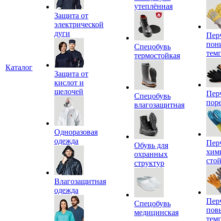
утеплённая
Защита от
электрической
дуги
Пер
пон
Спецобувь
тем
термостойкая
Каталог
Защита от
кислот и
щелочей
Пер
Спецобувь
пор
влагозащитная
Одноразовая
одежда
Пер
Обувь для
хим
охранных
сто
структур
Влагозащитная
одежда
Пер
Спецобувь
пов
медицинская
тем