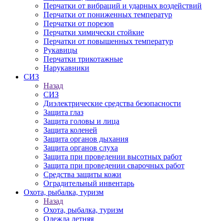
Перчатки от вибраций и ударных воздействий
Перчатки от пониженных температур
Перчатки от порезов
Перчатки химически стойкие
Перчатки от повышенных температур
Рукавицы
Перчатки трикотажные
Нарукавники
СИЗ
Назад
СИЗ
Диэлектрические средства безопасности
Защита глаз
Защита головы и лица
Защита коленей
Защита органов дыхания
Защита органов слуха
Защита при проведении высотных работ
Защита при проведении сварочных работ
Средства защиты кожи
Оградительный инвентарь
Охота, рыбалка, туризм
Назад
Охота, рыбалка, туризм
Одежда летняя