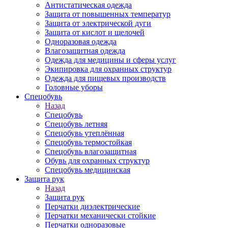
Антистатическая одежда
Защита от повышенных температур
Защита от электрической дуги
Защита от кислот и щелочей
Одноразовая одежда
Влагозащитная одежда
Одежда для медицины и сферы услуг
Экипировка для охранных структур
Одежда для пищевых производств
Головные уборы
Спецобувь
Назад
Спецобувь
Спецобувь летняя
Спецобувь утеплённая
Спецобувь термостойкая
Спецобувь влагозащитная
Обувь для охранных структур
Спецобувь медицинская
Защита рук
Назад
Защита рук
Перчатки диэлектрические
Перчатки механически стойкие
Перчатки одноразовые