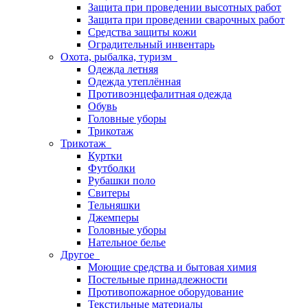
Защита при проведении высотных работ
Защита при проведении сварочных работ
Средства защиты кожи
Оградительный инвентарь
Охота, рыбалка, туризм
Одежда летняя
Одежда утеплённая
Противоэнцефалитная одежда
Обувь
Головные уборы
Трикотаж
Трикотаж
Куртки
Футболки
Рубашки поло
Свитеры
Тельняшки
Джемперы
Головные уборы
Нательное белье
Другое
Моющие средства и бытовая химия
Постельные принадлежности
Противопожарное оборудование
Текстильные материалы