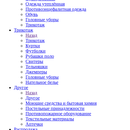
Одежда утеплённая
Противоэнцефалитная одежда
Обувь
Головные уборы
Трикотаж
Трикотаж
Назад
Трикотаж
Куртки
Футболки
Рубашки поло
Свитеры
Тельняшки
Джемперы
Головные уборы
Нательное белье
Другое
Назад
Другое
Моющие средства и бытовая химия
Постельные принадлежности
Противопожарное оборудование
Текстильные материалы
Аптечки
Распродажа