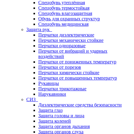
Спецобувь утеплённая
Спецобувь термостойкая
Спецобувь влагозащитная
Обувь для охранных структур
Спецобувь медицинская
Защита рук
Перчатки диэлектрические
Перчатки механически стойкие
Перчатки одноразовые
Перчатки от вибраций и ударных
воздействий
Перчатки от пониженных температур
Перчатки от порезов
Перчатки химически стойкие
Перчатки от повышенных температур
Рукавицы
Перчатки трикотажные
Нарукавники
СИЗ
Диэлектрические средства безопасности
Защита глаз
Защита головы и лица
Защита коленей
Защита органов дыхания
Защита органов слуха