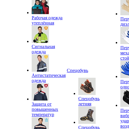
Рабочая одежда
Пер
утеплённая
диэ
Сигнальная
Пер
одежда
мех
сто
Спецобувь
Антистатическая
одежда
Пер
одн
Спецобувь
летняя
Защита от
повышенных
Пер
температур
виб
уда
воз
Спецобувь