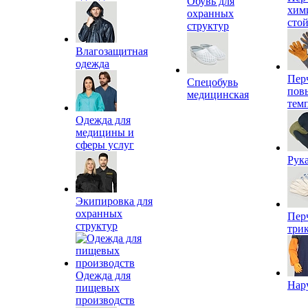
Обувь для
хим
охранных
сто
структур
Влагозащитная
одежда
Пер
Спецобувь
пов
медицинская
тем
Одежда для
медицины и
сферы услуг
Рук
Экипировка для
охранных
Пер
структур
три
Одежда для
Нар
пищевых
производств