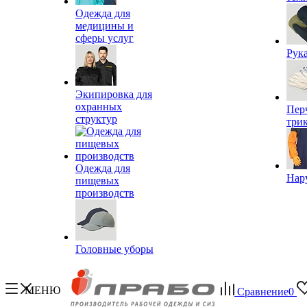
Одежда для
медицины и
сферы услуг
Рук
Экипировка для
охранных
Пер
структур
три
Одежда для
Нар
пищевых
производств
Головные уборы
МЕНЮ
Сравнение
0