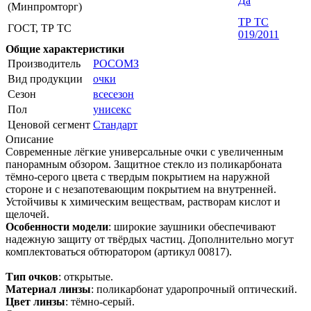
Да
(Минпромторг)
ТР ТС
ГОСТ, ТР ТС
019/2011
Общие характеристики
Производитель
РОСОМЗ
Вид продукции
очки
Сезон
всесезон
Пол
унисекс
Ценовой сегмент
Стандарт
Описание
Современные лёгкие универсальные очки с увеличенным
панорамным обзором. Защитное стекло из поликарбоната
тёмно-серого цвета с твердым покрытием на наружной
стороне и с незапотевающим покрытием на внутренней.
Устойчивы к химическим веществам, растворам кислот и
щелочей.
Особенности модели
: широкие заушники обеспечивают
надежную защиту от твёрдых частиц. Дополнительно могут
комплектоваться обтюратором (артикул 00817).
Тип очков
: открытые.
Материал линзы
: поликарбонат ударопрочный оптический.
Цвет линзы
: тёмно-серый.