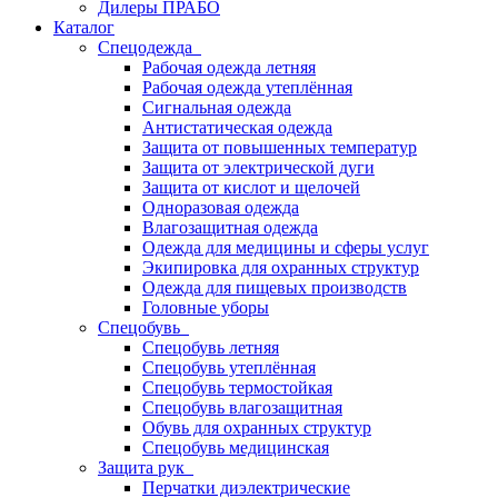
Дилеры ПРАБО
Каталог
Спецодежда
Рабочая одежда летняя
Рабочая одежда утеплённая
Сигнальная одежда
Антистатическая одежда
Защита от повышенных температур
Защита от электрической дуги
Защита от кислот и щелочей
Одноразовая одежда
Влагозащитная одежда
Одежда для медицины и сферы услуг
Экипировка для охранных структур
Одежда для пищевых производств
Головные уборы
Спецобувь
Спецобувь летняя
Спецобувь утеплённая
Спецобувь термостойкая
Спецобувь влагозащитная
Обувь для охранных структур
Спецобувь медицинская
Защита рук
Перчатки диэлектрические