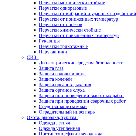
Перчатки механически стойкие
Перчатки одноразовые
Перчатки от вибраций и ударных воздействи
Перчатки от пониженных температур
Перчатки от порезов
Перчатки химически стойкие
Перчатки от повышенных температур
Рукавицы
Перчатки трикотажные
Нарукавники
СИЗ
Диэлектрические средства безопасности
Защита глаз
Защита головы и лица
Защита коленей
Защита органов дыхания
Защита органов слуха
Защита при проведении высотных работ
Защита при проведении сварочных работ
Средства защиты кожи
Оградительный инвентарь
Охота, рыбалка, туризм
Одежда летняя
Одежда утеплённая
Противоэнцефалитная одежда