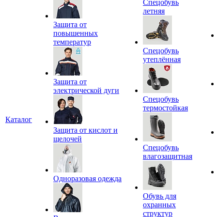
Спецобувь
летняя
Защита от
повышенных
температур
Спецобувь
утеплённая
Защита от
электрической дуги
Спецобувь
термостойкая
Каталог
Защита от кислот и
щелочей
Спецобувь
влагозащитная
Одноразовая одежда
Обувь для
охранных
структур