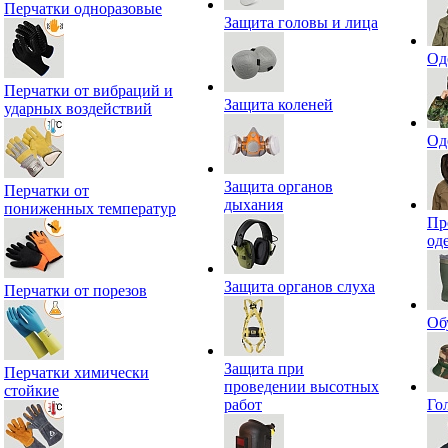
Перчатки одноразовые
Защита головы и лица
Од
Перчатки от вибраций и
Защита коленей
ударных воздействий
Од
Защита органов
Перчатки от
дыхания
пониженных температур
Пр
од
Защита органов слуха
Перчатки от порезов
Об
Защита при
Перчатки химически
проведении высотных
стойкие
работ
Го