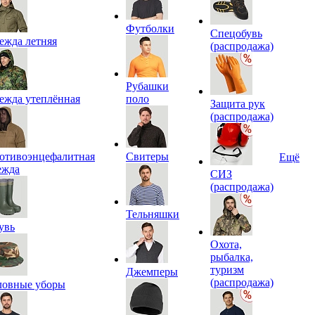
Футболки
Спецобувь
ежда летняя
(распродажа)
Рубашки
ежда утеплённая
поло
Защита рук
(распродажа)
отивоэнцефалитная
Свитеры
Ещё
ежда
СИЗ
(распродажа)
Тельняшки
увь
Охота,
рыбалка,
туризм
Джемперы
(распродажа)
ловные уборы