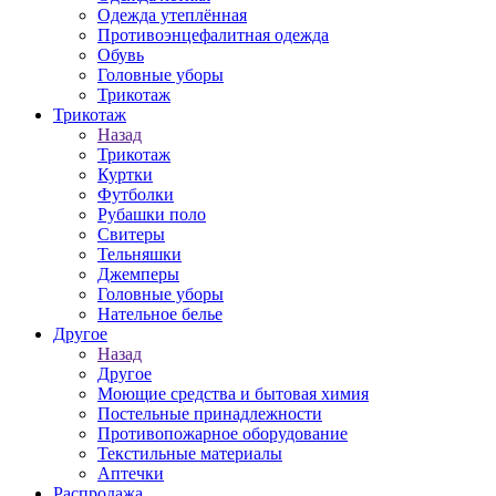
Одежда утеплённая
Противоэнцефалитная одежда
Обувь
Головные уборы
Трикотаж
Трикотаж
Назад
Трикотаж
Куртки
Футболки
Рубашки поло
Свитеры
Тельняшки
Джемперы
Головные уборы
Нательное белье
Другое
Назад
Другое
Моющие средства и бытовая химия
Постельные принадлежности
Противопожарное оборудование
Текстильные материалы
Аптечки
Распродажа