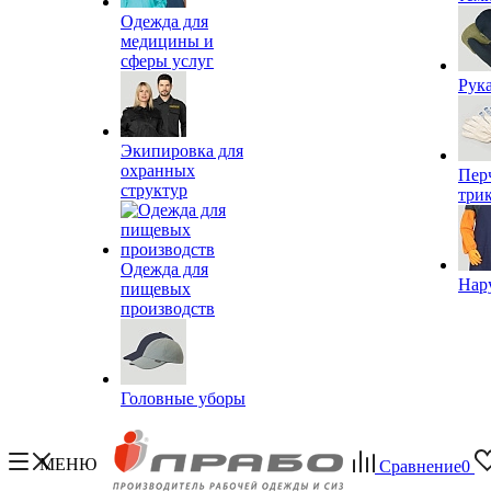
Одежда для
медицины и
сферы услуг
Рук
Экипировка для
охранных
Пер
структур
три
Одежда для
Нар
пищевых
производств
Головные уборы
МЕНЮ
Сравнение
0