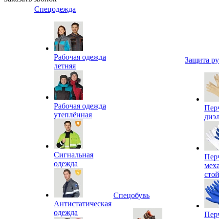
Спецодежда
Рабочая одежда
Защита р
летняя
Рабочая одежда
Пер
утеплённая
диэ
Сигнальная
Пер
одежда
мех
сто
Спецобувь
Антистатическая
одежда
Пер