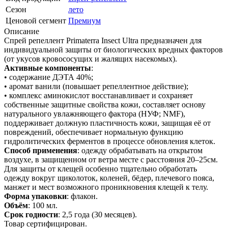
Сезон
лето
Ценовой сегмент
Премиум
Описание
Спрей репеллент Primaterra Insect Ultra предназначен для
индивидуальной защиты от биологических вредных факторов
(от укусов кровососущих и жалящих насекомых).
Активные компоненты
:
• содержание ДЭТА 40%;
• аромат ванили (повышает репеллентное действие);
• комплекс аминокислот восстанавливает и сохраняет
собственные защитные свойства кожи, составляет основу
натурального увлажняющего фактора (НУФ; NMF),
поддерживает должную пластичность кожи, защищая её от
повреждений, обеспечивает нормальную функцию
гидролитических ферментов в процессе обновления клеток.
Способ применения
: одежду обрабатывать на открытом
воздухе, в защищенном от ветра месте с расстояния 20–25см.
Для защиты от клещей особенно тщательно обработать
одежду вокруг щиколоток, коленей, бёдер, плечевого пояса,
манжет и мест возможного проникновения клещей к телу.
Форма упаковки
: флакон.
Объём
: 100 мл.
Срок годности
: 2,5 года (30 месяцев).
Товар сертифицирован.