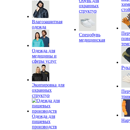
Обувь для
хим
охранных
сто
структур
Влагозащитная
одежда
Пер
Спецобувь
пов
медицинская
тем
Одежда для
медицины и
сферы услуг
Рук
Экипировка для
охранных
Пер
структур
три
Одежда для
Нар
пищевых
производств