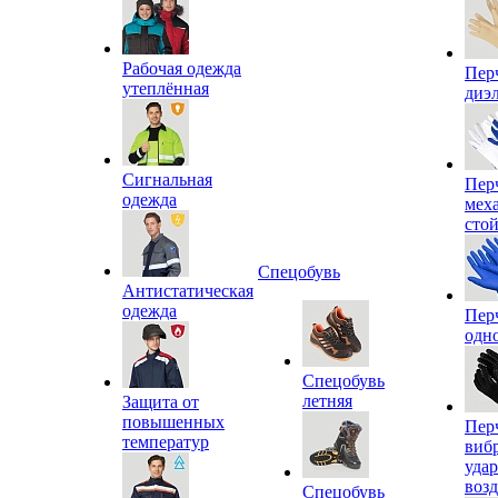
Рабочая одежда
Пер
утеплённая
диэ
Сигнальная
Пер
одежда
мех
сто
Спецобувь
Антистатическая
одежда
Пер
одн
Спецобувь
летняя
Защита от
повышенных
Пер
температур
виб
уда
воз
Спецобувь