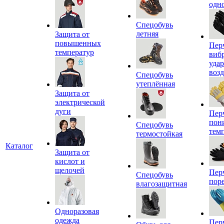
одн
Спецобувь
летняя
Защита от
повышенных
Пер
температур
виб
уда
воз
Спецобувь
утеплённая
Защита от
электрической
дуги
Пер
пон
Спецобувь
тем
термостойкая
Каталог
Защита от
кислот и
щелочей
Пер
Спецобувь
пор
влагозащитная
Одноразовая
одежда
Пер