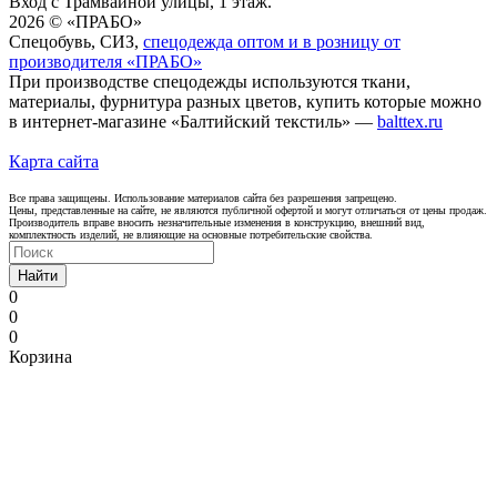
Вход с Трамвайной улицы, 1 этаж.
2026 © «ПРАБО»
Спецобувь, СИЗ,
спецодежда оптом и в розницу от
производителя «ПРАБО»
При производстве спецодежды используются ткани,
материалы, фурнитура разных цветов, купить которые можно
в интернет-магазине «Балтийский текстиль» —
balttex.ru
Карта сайта
Все права защищены. Использование материалов сайта без разрешения запрещено.
Цены, представленные на сайте, не являются публичной офертой и могут отличаться от цены продаж.
Производитель вправе вносить незначительные изменения в конструкцию, внешний вид,
комплектность изделий, не влияющие на основные потребительские свойства.
Найти
0
0
0
Корзина