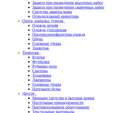
Защита при проведении высотных работ
Защита при проведении сварочных работ
Средства защиты кожи
Оградительный инвентарь
Охота, рыбалка, туризм
Одежда летняя
Одежда утеплённая
Противоэнцефалитная одежда
Обувь
Головные уборы
Трикотаж
Трикотаж
Куртки
Футболки
Рубашки поло
Свитеры
Тельняшки
Джемперы
Головные уборы
Нательное белье
Другое
Моющие средства и бытовая химия
Постельные принадлежности
Противопожарное оборудование
Текстильные материалы