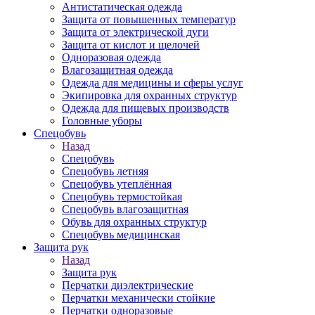
Антистатическая одежда
Защита от повышенных температур
Защита от электрической дуги
Защита от кислот и щелочей
Одноразовая одежда
Влагозащитная одежда
Одежда для медицины и сферы услуг
Экипировка для охранных структур
Одежда для пищевых производств
Головные уборы
Спецобувь
Назад
Спецобувь
Спецобувь летняя
Спецобувь утеплённая
Спецобувь термостойкая
Спецобувь влагозащитная
Обувь для охранных структур
Спецобувь медицинская
Защита рук
Назад
Защита рук
Перчатки диэлектрические
Перчатки механически стойкие
Перчатки одноразовые