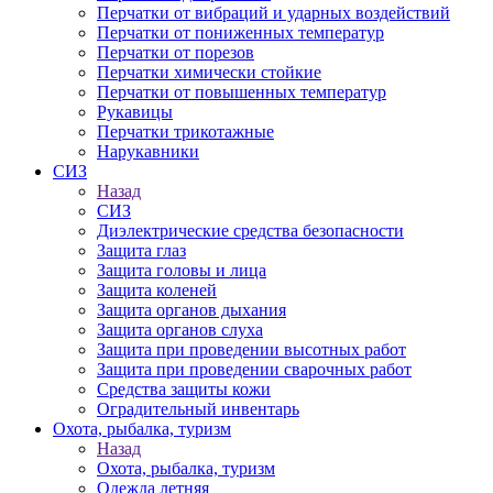
Перчатки от вибраций и ударных воздействий
Перчатки от пониженных температур
Перчатки от порезов
Перчатки химически стойкие
Перчатки от повышенных температур
Рукавицы
Перчатки трикотажные
Нарукавники
СИЗ
Назад
СИЗ
Диэлектрические средства безопасности
Защита глаз
Защита головы и лица
Защита коленей
Защита органов дыхания
Защита органов слуха
Защита при проведении высотных работ
Защита при проведении сварочных работ
Средства защиты кожи
Оградительный инвентарь
Охота, рыбалка, туризм
Назад
Охота, рыбалка, туризм
Одежда летняя