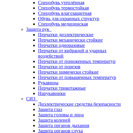
Спецобувь утеплённая
Спецобувь термостойкая
Спецобувь влагозащитная
Обувь для охранных структур
Спецобувь медицинская
Защита рук
Перчатки диэлектрические
Перчатки механически стойкие
Перчатки одноразовые
Перчатки от вибраций и ударных
воздействий
Перчатки от пониженных температур
Перчатки от порезов
Перчатки химически стойкие
Перчатки от повышенных температур
Рукавицы
Перчатки трикотажные
Нарукавники
СИЗ
Диэлектрические средства безопасности
Защита глаз
Защита головы и лица
Защита коленей
Защита органов дыхания
Защита органов слуха