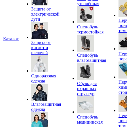
утеплённая
Защита от
электрической
дуги
Пер
пон
Спецобувь
тем
термостойкая
Каталог
Защита от
кислот и
щелочей
Пер
Спецобувь
пор
влагозащитная
Одноразовая
одежда
Пер
Обувь для
хим
охранных
сто
структур
Влагозащитная
одежда
Пер
Спецобувь
пов
медицинская
тем