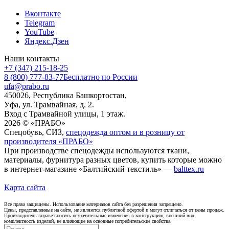
Вконтакте
Telegram
YouTube
Яндекс.Дзен
Наши контакты
+7 (347) 215-18-25
8 (800) 777-83-77
Бесплатно по России
ufa@prabo.ru
450026, Республика Башкортостан,
Уфа, ул. Трамвайная, д. 2.
Вход с Трамвайной улицы, 1 этаж.
2026 © «ПРАБО»
Спецобувь, СИЗ,
спецодежда оптом и в розницу от
производителя «ПРАБО»
При производстве спецодежды используются ткани,
материалы, фурнитура разных цветов, купить которые можно
в интернет-магазине «Балтийский текстиль» —
balttex.ru
Карта сайта
Все права защищены. Использование материалов сайта без разрешения запрещено.
Цены, представленные на сайте, не являются публичной офертой и могут отличаться от цены продаж.
Производитель вправе вносить незначительные изменения в конструкцию, внешний вид,
комплектность изделий, не влияющие на основные потребительские свойства.