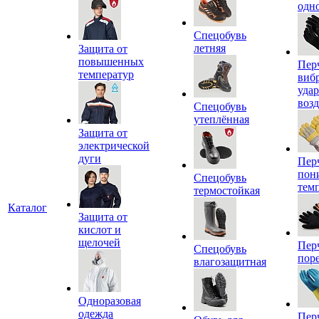
одн
Спецобувь
летняя
Защита от
повышенных
Пер
температур
виб
уда
воз
Спецобувь
утеплённая
Защита от
электрической
дуги
Пер
пон
Спецобувь
тем
термостойкая
Каталог
Защита от
кислот и
щелочей
Пер
Спецобувь
пор
влагозащитная
Одноразовая
одежда
Пер