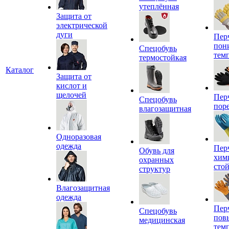
утеплённая
Защита от
электрической
дуги
Пер
пон
Спецобувь
тем
термостойкая
Каталог
Защита от
кислот и
щелочей
Пер
Спецобувь
пор
влагозащитная
Одноразовая
одежда
Пер
Обувь для
хим
охранных
сто
структур
Влагозащитная
одежда
Пер
Спецобувь
пов
медицинская
тем