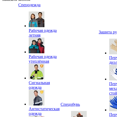
Спецодежда
Рабочая одежда
Защита р
летняя
Рабочая одежда
Пер
утеплённая
диэ
Сигнальная
Пер
одежда
мех
сто
Спецобувь
Антистатическая
одежда
Пер