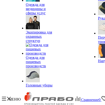
Одежда для
медицины и
сферы услуг
Рук
Экипировка для
охранных
Пер
структур
три
Одежда для
Нар
пищевых
производств
Головные уборы
МЕНЮ
Сравнение
0