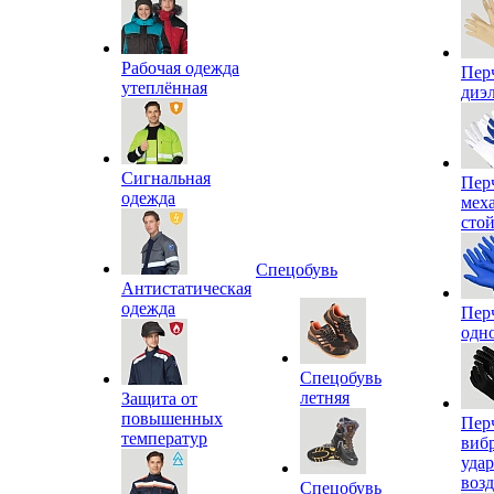
Рабочая одежда
Пер
утеплённая
диэ
Сигнальная
Пер
одежда
мех
сто
Спецобувь
Антистатическая
одежда
Пер
одн
Спецобувь
летняя
Защита от
повышенных
Пер
температур
виб
уда
воз
Спецобувь