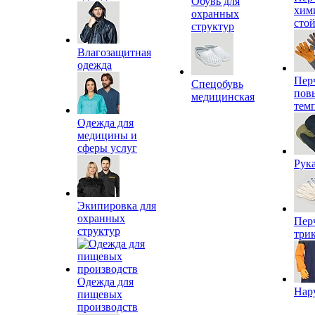
Обувь для
хим
охранных
сто
структур
Влагозащитная
одежда
Пер
Спецобувь
пов
медицинская
тем
Одежда для
медицины и
сферы услуг
Рук
Экипировка для
охранных
Пер
структур
три
Одежда для
Нар
пищевых
производств