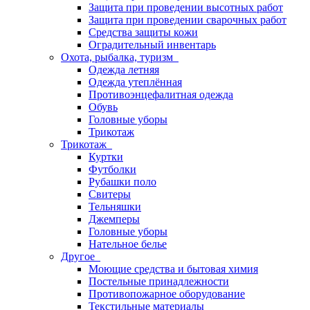
Защита при проведении высотных работ
Защита при проведении сварочных работ
Средства защиты кожи
Оградительный инвентарь
Охота, рыбалка, туризм
Одежда летняя
Одежда утеплённая
Противоэнцефалитная одежда
Обувь
Головные уборы
Трикотаж
Трикотаж
Куртки
Футболки
Рубашки поло
Свитеры
Тельняшки
Джемперы
Головные уборы
Нательное белье
Другое
Моющие средства и бытовая химия
Постельные принадлежности
Противопожарное оборудование
Текстильные материалы