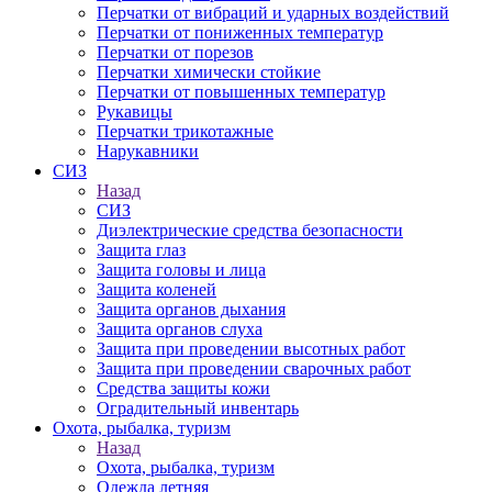
Перчатки от вибраций и ударных воздействий
Перчатки от пониженных температур
Перчатки от порезов
Перчатки химически стойкие
Перчатки от повышенных температур
Рукавицы
Перчатки трикотажные
Нарукавники
СИЗ
Назад
СИЗ
Диэлектрические средства безопасности
Защита глаз
Защита головы и лица
Защита коленей
Защита органов дыхания
Защита органов слуха
Защита при проведении высотных работ
Защита при проведении сварочных работ
Средства защиты кожи
Оградительный инвентарь
Охота, рыбалка, туризм
Назад
Охота, рыбалка, туризм
Одежда летняя