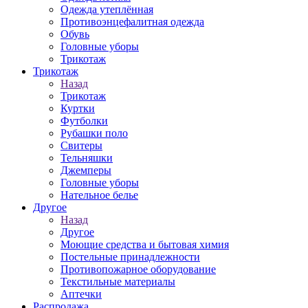
Одежда утеплённая
Противоэнцефалитная одежда
Обувь
Головные уборы
Трикотаж
Трикотаж
Назад
Трикотаж
Куртки
Футболки
Рубашки поло
Свитеры
Тельняшки
Джемперы
Головные уборы
Нательное белье
Другое
Назад
Другое
Моющие средства и бытовая химия
Постельные принадлежности
Противопожарное оборудование
Текстильные материалы
Аптечки
Распродажа