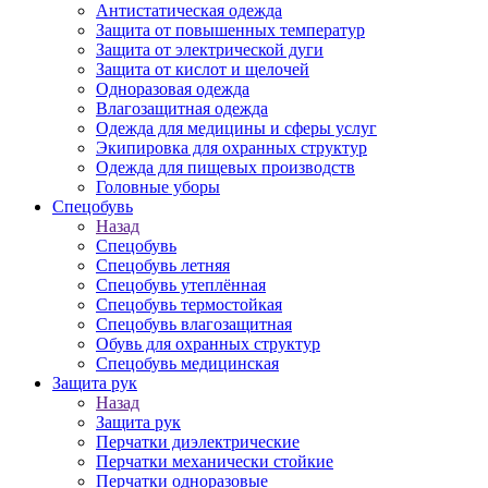
Антистатическая одежда
Защита от повышенных температур
Защита от электрической дуги
Защита от кислот и щелочей
Одноразовая одежда
Влагозащитная одежда
Одежда для медицины и сферы услуг
Экипировка для охранных структур
Одежда для пищевых производств
Головные уборы
Спецобувь
Назад
Спецобувь
Спецобувь летняя
Спецобувь утеплённая
Спецобувь термостойкая
Спецобувь влагозащитная
Обувь для охранных структур
Спецобувь медицинская
Защита рук
Назад
Защита рук
Перчатки диэлектрические
Перчатки механически стойкие
Перчатки одноразовые