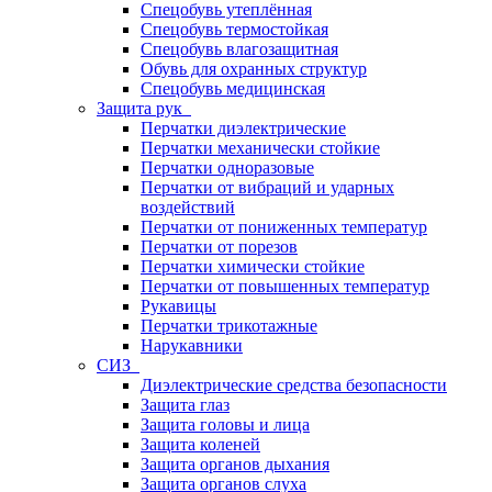
Спецобувь утеплённая
Спецобувь термостойкая
Спецобувь влагозащитная
Обувь для охранных структур
Спецобувь медицинская
Защита рук
Перчатки диэлектрические
Перчатки механически стойкие
Перчатки одноразовые
Перчатки от вибраций и ударных
воздействий
Перчатки от пониженных температур
Перчатки от порезов
Перчатки химически стойкие
Перчатки от повышенных температур
Рукавицы
Перчатки трикотажные
Нарукавники
СИЗ
Диэлектрические средства безопасности
Защита глаз
Защита головы и лица
Защита коленей
Защита органов дыхания
Защита органов слуха