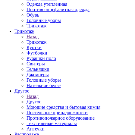
Одежда утеплённая
Противоэнцефалитная одежда
Обувь
Головные уборы
Трикотаж
Трикотаж
Назад
Трикотаж
Куртки
Футболки
Рубашки поло
Свитеры
Тельняшки
Джемперы
Головные уборы
Нательное белье
Другое
Назад
Другое
Моющие средства и бытовая химия
Постельные принадлежности
Противопожарное оборудование
Текстильные материалы
Аптечки
Распродажа