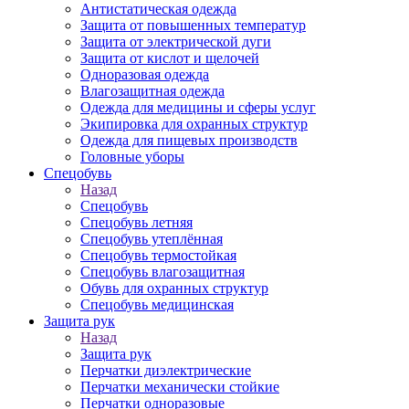
Антистатическая одежда
Защита от повышенных температур
Защита от электрической дуги
Защита от кислот и щелочей
Одноразовая одежда
Влагозащитная одежда
Одежда для медицины и сферы услуг
Экипировка для охранных структур
Одежда для пищевых производств
Головные уборы
Спецобувь
Назад
Спецобувь
Спецобувь летняя
Спецобувь утеплённая
Спецобувь термостойкая
Спецобувь влагозащитная
Обувь для охранных структур
Спецобувь медицинская
Защита рук
Назад
Защита рук
Перчатки диэлектрические
Перчатки механически стойкие
Перчатки одноразовые