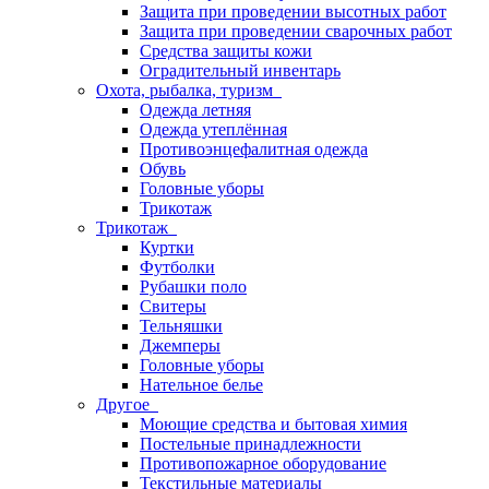
Защита при проведении высотных работ
Защита при проведении сварочных работ
Средства защиты кожи
Оградительный инвентарь
Охота, рыбалка, туризм
Одежда летняя
Одежда утеплённая
Противоэнцефалитная одежда
Обувь
Головные уборы
Трикотаж
Трикотаж
Куртки
Футболки
Рубашки поло
Свитеры
Тельняшки
Джемперы
Головные уборы
Нательное белье
Другое
Моющие средства и бытовая химия
Постельные принадлежности
Противопожарное оборудование
Текстильные материалы