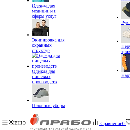
Одежда для
медицины и
сферы услуг
Рук
Экипировка для
охранных
Пер
структур
три
Одежда для
Нар
пищевых
производств
Головные уборы
МЕНЮ
Сравнение
0