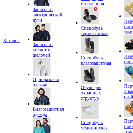
утеплённая
Защита от
электрической
дуги
Пер
пон
Спецобувь
тем
термостойкая
Каталог
Защита от
кислот и
щелочей
Пер
Спецобувь
пор
влагозащитная
Одноразовая
одежда
Пер
Обувь для
хим
охранных
сто
структур
Влагозащитная
одежда
Пер
Спецобувь
пов
медицинская
тем