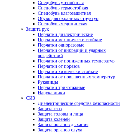
Спецобувь утеплённая
Спецобувь термостойкая
Спецобувь влагозащитная
Обувь для охранных структур
Спецобувь медицинская
Защита рук
Перчатки диэлектрические
Перчатки механически стойкие
Перчатки одноразовые
Перчатки от вибраций и ударных
воздействий
Перчатки от пониженных температур
Перчатки от порезов
Перчатки химически стойкие
Перчатки от повышенных температур
Рукавицы
Перчатки трикотажные
Нарукавники
СИЗ
Диэлектрические средства безопасности
Защита глаз
Защита головы и лица
Защита коленей
Защита органов дыхания
Защита органов слуха