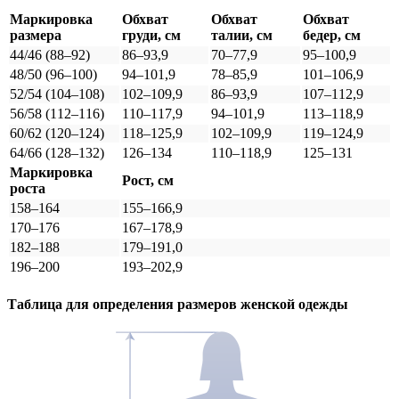
Маркировка
Обхват
Обхват
Обхват
размера
груди, см
талии, см
бедер, см
44/46 (88–92)
86–93,9
70–77,9
95–100,9
48/50 (96–100)
94–101,9
78–85,9
101–106,9
52/54 (104–108)
102–109,9
86–93,9
107–112,9
56/58 (112–116)
110–117,9
94–101,9
113–118,9
60/62 (120–124)
118–125,9
102–109,9
119–124,9
64/66 (128–132)
126–134
110–118,9
125–131
Маркировка
Рост, см
роста
158–164
155–166,9
170–176
167–178,9
182–188
179–191,0
196–200
193–202,9
Таблица для определения размеров
женской
одежды