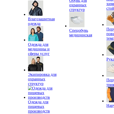
Обувь для
хим
охранных
сто
структур
Влагозащитная
одежда
Пер
Спецобувь
пов
медицинская
тем
Одежда для
медицины и
сферы услуг
Рук
Экипировка для
охранных
Пер
структур
три
Одежда для
Нар
пищевых
производств