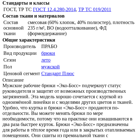
Стандарты и классы
ГОСТ, ТР ТС
ГОСТ 12.4.280-2014
,
ТР ТС 019/2011
Состав ткани и материалов
Состав
смесовая (60% хлопок, 40% полиэстер), плотность
основной
235 г/м², ВО (водоотталкивание), ФД
ткани
(формоудержание)
Общие характеристики
Производитель
ПРАБО
Вид продукции
брюки
Сезон
лето
Пол
мужской
Ценовой сегмент
Стандарт Плюс
Описание
Мужские рабочие брюки «Эко-Босс» подчеркнут статус
руководителя и защитят от возможных производственных
загрязнений. Эта модель хорошо сочетается с курткой из
одноимённой линейки и с моделями других цветов и тканей.
Удобно, что куртка и брюки «Эко-Босс» продаются по-
отдельности. Вы можете менять брюки по мере
необходимости, потому что на практике они изнашиваются в
два раза быстрее курток. Брюки «Эко-Босс» предназначены
для работы в тёплое время года или в закрытых отапливаемых
помещениях. Они сшиты из премиальной ткани с