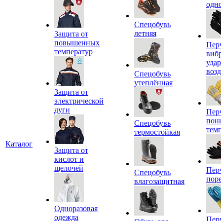
одн
Спецобувь
летняя
Защита от
повышенных
Пер
температур
виб
уда
воз
Спецобувь
утеплённая
Защита от
электрической
дуги
Пер
пон
Спецобувь
тем
термостойкая
Каталог
Защита от
кислот и
щелочей
Пер
Спецобувь
пор
влагозащитная
Одноразовая
одежда
Пер