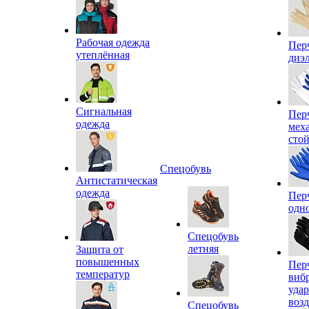
Рабочая одежда
Пер
утеплённая
диэ
Сигнальная
Пер
одежда
мех
сто
Спецобувь
Антистатическая
одежда
Пер
одн
Спецобувь
летняя
Защита от
повышенных
Пер
температур
виб
уда
воз
Спецобувь