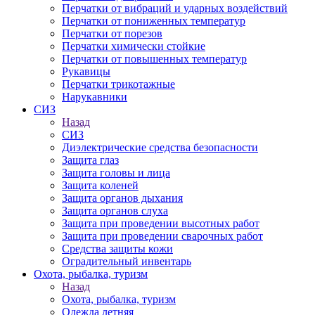
Перчатки от вибраций и ударных воздействий
Перчатки от пониженных температур
Перчатки от порезов
Перчатки химически стойкие
Перчатки от повышенных температур
Рукавицы
Перчатки трикотажные
Нарукавники
СИЗ
Назад
СИЗ
Диэлектрические средства безопасности
Защита глаз
Защита головы и лица
Защита коленей
Защита органов дыхания
Защита органов слуха
Защита при проведении высотных работ
Защита при проведении сварочных работ
Средства защиты кожи
Оградительный инвентарь
Охота, рыбалка, туризм
Назад
Охота, рыбалка, туризм
Одежда летняя