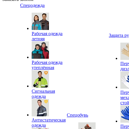
Спецодежда
Рабочая одежда
Защита р
летняя
Рабочая одежда
Пер
утеплённая
диэ
Сигнальная
Пер
одежда
мех
сто
Спецобувь
Антистатическая
одежда
Пер