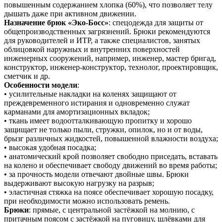
повышенным содержанием хлопка (60%), что позволяет телу
дышать даже при активном движении.
Назначение брюк «Эко-Босс»
: спецодежда для защиты от
общепроизводственных загрязнений. Брюки рекомендуются
для руководителей и ИТР, а также специалистов, занятых
облицовкой наружных и внутренних поверхностей
инженерных сооружений, например, инженер, мастер бригад,
конструктор, инженер-конструктор, технолог, проектировщик,
сметчик и др.
Особенности модели
:
• усилительные накладки на коленях защищают от
преждевременного истирания и одновременно служат
карманами для амортизационных вкладок;
• ткань имеет водоотталкивающую пропитку и хорошо
защищает не только пыли, стружки, опилок, но и от воды,
брызг различных жидкостей, повышенной влажности воздуха;
• высокая удобная посадка;
• анатомический крой позволяет свободно приседать, вставать
на колено и обеспечивает свободу движений во время работы;
• за прочность модели отвечают двойные швы. Брюки
выдерживают высокую нагрузку на разрыв;
• эластичная стяжка на поясе обеспечивает хорошую посадку,
при необходимости можно использовать ремень.
Брюки
: прямые, с центральной застёжкой на молнию, с
притачным поясом с застёжкой на пуговицу, шлёвками для