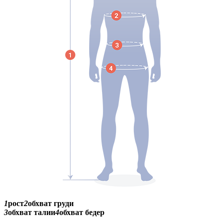
1
рост
2
обхват груди
3
обхват талии
4
обхват бедер