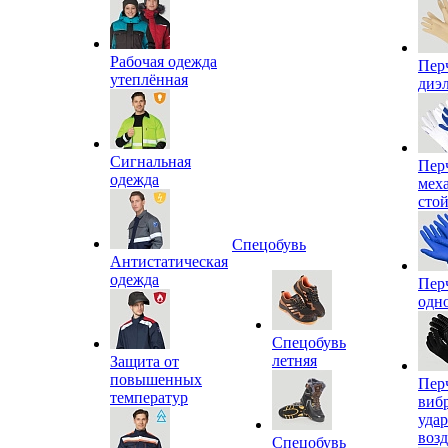
Рабочая одежда
Пер
утеплённая
диэ
Сигнальная
Пер
одежда
мех
сто
Спецобувь
Антистатическая
одежда
Пер
одн
Спецобувь
летняя
Защита от
повышенных
Пер
температур
виб
уда
воз
Спецобувь