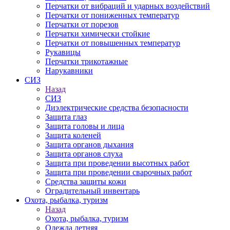
Перчатки от вибраций и ударных воздействий
Перчатки от пониженных температур
Перчатки от порезов
Перчатки химически стойкие
Перчатки от повышенных температур
Рукавицы
Перчатки трикотажные
Нарукавники
СИЗ
Назад
СИЗ
Диэлектрические средства безопасности
Защита глаз
Защита головы и лица
Защита коленей
Защита органов дыхания
Защита органов слуха
Защита при проведении высотных работ
Защита при проведении сварочных работ
Средства защиты кожи
Оградительный инвентарь
Охота, рыбалка, туризм
Назад
Охота, рыбалка, туризм
Одежда летняя