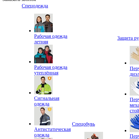
Спецодежда
Рабочая одежда
Защита р
летняя
Рабочая одежда
Пер
утеплённая
диэ
Сигнальная
Пер
одежда
мех
сто
Спецобувь
Антистатическая
одежда
Пер