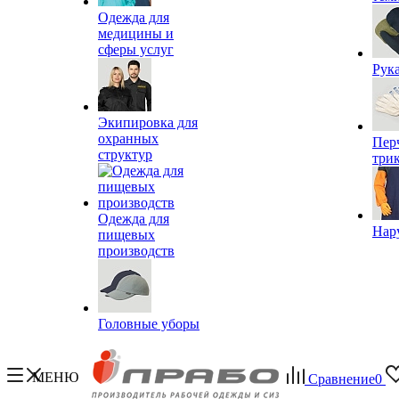
Одежда для
медицины и
сферы услуг
Рук
Экипировка для
охранных
Пер
структур
три
Одежда для
Нар
пищевых
производств
Головные уборы
МЕНЮ
Сравнение
0