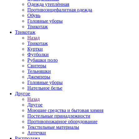
Одежда утеплённая
Противоэнцефалитная одежда
Обувь
Головные уборы
Трикотаж
Трикотаж
Назад
Трикотаж
Куртки
Футболки
Рубашки поло
Свитеры
Тельняшки
Джемперы
Головные уборы
Нательное белье
Другое
Назад
Другое
Моющие средства и бытовая химия
Постельные принадлежности
Противопожарное оборудование
Текстильные материалы
Аптечки
Распродажа