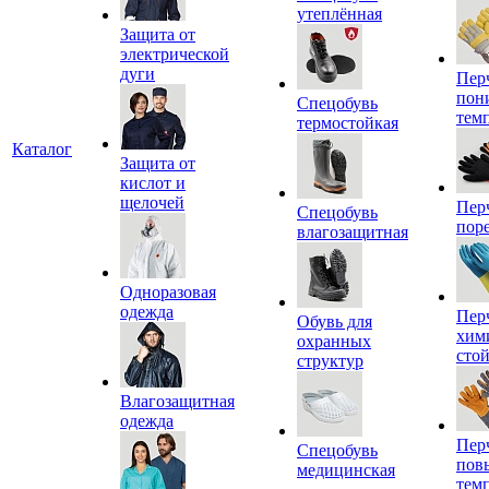
утеплённая
Защита от
электрической
дуги
Пер
пон
Спецобувь
тем
термостойкая
Каталог
Защита от
кислот и
щелочей
Пер
Спецобувь
пор
влагозащитная
Одноразовая
одежда
Пер
Обувь для
хим
охранных
сто
структур
Влагозащитная
одежда
Пер
Спецобувь
пов
медицинская
тем