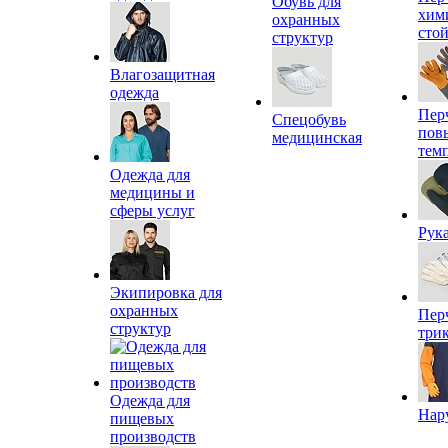
Обувь для
хим
охранных
сто
структур
Влагозащитная
одежда
Пер
Спецобувь
пов
медицинская
тем
Одежда для
медицины и
сферы услуг
Рук
Экипировка для
охранных
Пер
структур
три
Одежда для
Нар
пищевых
производств