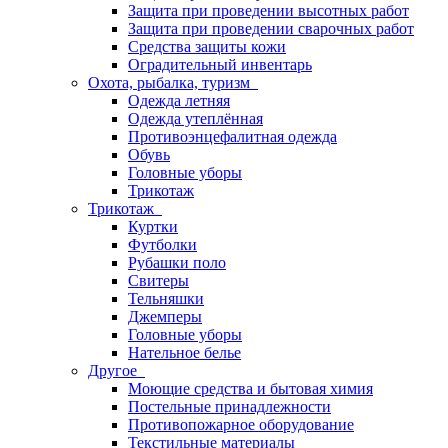
Защита при проведении высотных работ
Защита при проведении сварочных работ
Средства защиты кожи
Оградительный инвентарь
Охота, рыбалка, туризм
Одежда летняя
Одежда утеплённая
Противоэнцефалитная одежда
Обувь
Головные уборы
Трикотаж
Трикотаж
Куртки
Футболки
Рубашки поло
Свитеры
Тельняшки
Джемперы
Головные уборы
Нательное белье
Другое
Моющие средства и бытовая химия
Постельные принадлежности
Противопожарное оборудование
Текстильные материалы