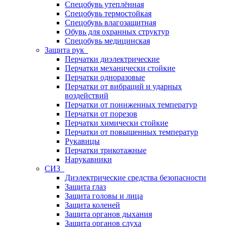
Спецобувь утеплённая
Спецобувь термостойкая
Спецобувь влагозащитная
Обувь для охранных структур
Спецобувь медицинская
Защита рук
Перчатки диэлектрические
Перчатки механически стойкие
Перчатки одноразовые
Перчатки от вибраций и ударных
воздействий
Перчатки от пониженных температур
Перчатки от порезов
Перчатки химически стойкие
Перчатки от повышенных температур
Рукавицы
Перчатки трикотажные
Нарукавники
СИЗ
Диэлектрические средства безопасности
Защита глаз
Защита головы и лица
Защита коленей
Защита органов дыхания
Защита органов слуха