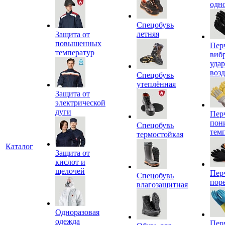
одн
Спецобувь
летняя
Защита от
повышенных
Пер
температур
виб
уда
воз
Спецобувь
утеплённая
Защита от
электрической
дуги
Пер
пон
Спецобувь
тем
термостойкая
Каталог
Защита от
кислот и
щелочей
Пер
Спецобувь
пор
влагозащитная
Одноразовая
одежда
Пер