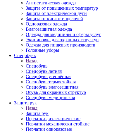
Антистатическая одежда
Защита от повышенных температур
Защита от электрической дуги
Защита от кислот и щелочей
Одноразовая одежда
Влагозащитная одежда
Одежда для медицины и сферы услуг
Экипировка для охранных структур
Одежда для пищевых производств
Головные уборы
Спецобувь
Назад
Спецобувь
Спецобувь летняя
Спецобувь утеплённая
Спецобувь термостойкая
Спецобувь влагозащитная
Обувь для охранных структур
Спецобувь медицинская
Защита рук
Назад
Защита рук
Перчатки диэлектрические
Перчатки механически стойкие
Перчатки одноразовые