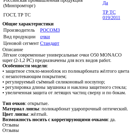
Российская промышленная продукция
Да
(Минпромторг)
ТР ТС
ГОСТ, ТР ТС
019/2011
Общие характеристики
Производитель
РОСОМЗ
Вид продукции
очки
Ценовой сегмент
Стандарт
Описание
Лёгкие современные универсальные очки О50 MONACO
super (2-1,2 PC) предназначены для всех видов работ.
Особенности модели
:
• защитное стекло-моноблок из поликарбоната жёлтого цвета
с незапотевающим покрытием;
• регулируемый съёмный силиконовый носоупор;
• регулировка длины заушника и наклона защитного стекла;
• увеличенная защита от летящих частиц сверху и по бокам.
Тип очков
: открытые.
Материал линзы
: поликарбонат ударопрочный оптический.
Цвет линзы
: жёлтый.
Возможность носить с коррегирующими очками
: да.
Отзывы
Отзывы