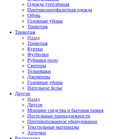
Одежда утеплённая
Противоэнцефалитная одежда
Обувь
Головные уборы
Трикотаж
Трикотаж
Назад
Трикотаж
Куртки
Футболки
Рубашки поло
Свитеры
Тельняшки
Джемперы
Головные уборы
Нательное белье
Другое
Назад
Другое
Моющие средства и бытовая химия
Постельные принадлежности
Противопожарное оборудование
Текстильные материалы
Аптечки
Распродажа