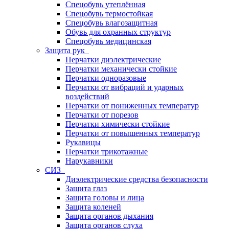
Спецобувь утеплённая
Спецобувь термостойкая
Спецобувь влагозащитная
Обувь для охранных структур
Спецобувь медицинская
Защита рук
Перчатки диэлектрические
Перчатки механически стойкие
Перчатки одноразовые
Перчатки от вибраций и ударных
воздействий
Перчатки от пониженных температур
Перчатки от порезов
Перчатки химически стойкие
Перчатки от повышенных температур
Рукавицы
Перчатки трикотажные
Нарукавники
СИЗ
Диэлектрические средства безопасности
Защита глаз
Защита головы и лица
Защита коленей
Защита органов дыхания
Защита органов слуха