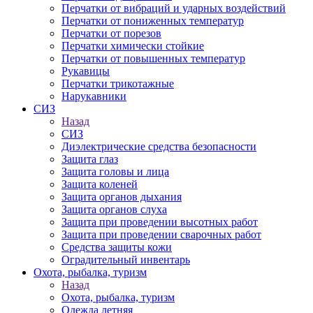
Перчатки от вибраций и ударных воздействий
Перчатки от пониженных температур
Перчатки от порезов
Перчатки химически стойкие
Перчатки от повышенных температур
Рукавицы
Перчатки трикотажные
Нарукавники
СИЗ
Назад
СИЗ
Диэлектрические средства безопасности
Защита глаз
Защита головы и лица
Защита коленей
Защита органов дыхания
Защита органов слуха
Защита при проведении высотных работ
Защита при проведении сварочных работ
Средства защиты кожи
Оградительный инвентарь
Охота, рыбалка, туризм
Назад
Охота, рыбалка, туризм
Одежда летняя