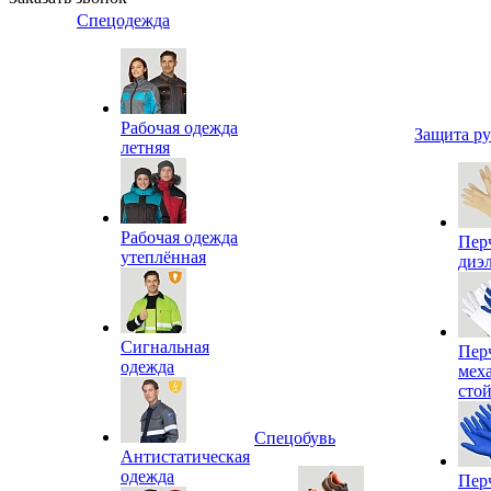
Спецодежда
Рабочая одежда
Защита р
летняя
Рабочая одежда
Пер
утеплённая
диэ
Сигнальная
Пер
одежда
мех
сто
Спецобувь
Антистатическая
одежда
Пер