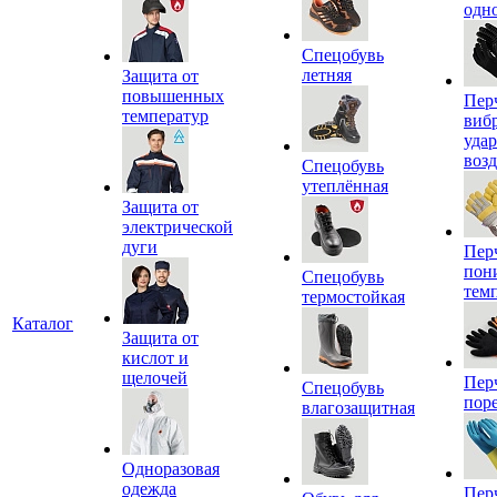
одн
Спецобувь
летняя
Защита от
повышенных
Пер
температур
виб
уда
воз
Спецобувь
утеплённая
Защита от
электрической
дуги
Пер
пон
Спецобувь
тем
термостойкая
Каталог
Защита от
кислот и
щелочей
Пер
Спецобувь
пор
влагозащитная
Одноразовая
одежда
Пер