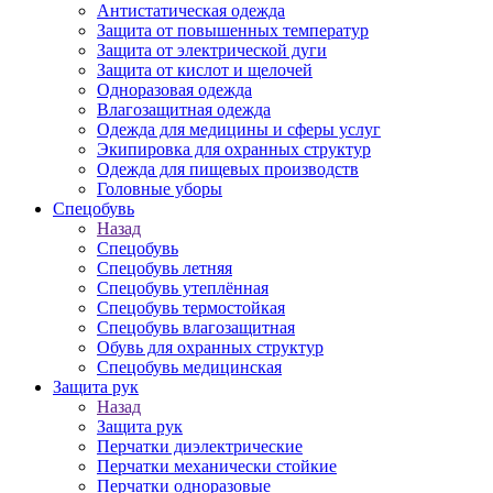
Антистатическая одежда
Защита от повышенных температур
Защита от электрической дуги
Защита от кислот и щелочей
Одноразовая одежда
Влагозащитная одежда
Одежда для медицины и сферы услуг
Экипировка для охранных структур
Одежда для пищевых производств
Головные уборы
Спецобувь
Назад
Спецобувь
Спецобувь летняя
Спецобувь утеплённая
Спецобувь термостойкая
Спецобувь влагозащитная
Обувь для охранных структур
Спецобувь медицинская
Защита рук
Назад
Защита рук
Перчатки диэлектрические
Перчатки механически стойкие
Перчатки одноразовые