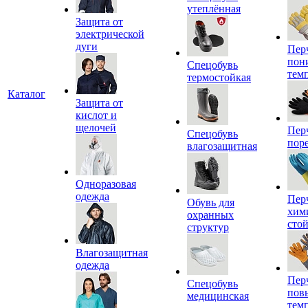
утеплённая
Защита от
электрической
дуги
Пер
пон
Спецобувь
тем
термостойкая
Каталог
Защита от
кислот и
щелочей
Пер
Спецобувь
пор
влагозащитная
Одноразовая
одежда
Пер
Обувь для
хим
охранных
сто
структур
Влагозащитная
одежда
Пер
Спецобувь
пов
медицинская
тем