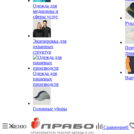
Одежда для
медицины и
сферы услуг
Рук
Экипировка для
охранных
Пер
структур
три
Одежда для
Нар
пищевых
производств
Головные уборы
МЕНЮ
Сравнение
0