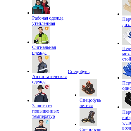
Рабочая одежда
Пер
утеплённая
диэ
Сигнальная
Пер
одежда
мех
сто
Спецобувь
Антистатическая
одежда
Пер
одн
Спецобувь
летняя
Защита от
повышенных
Пер
температур
виб
уда
воз
Спецобувь