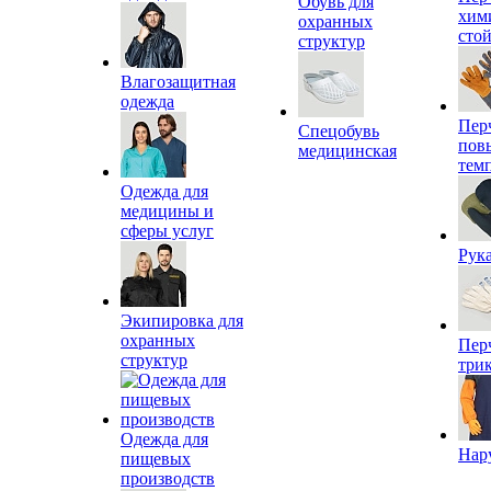
Обувь для
хим
охранных
сто
структур
Влагозащитная
одежда
Пер
Спецобувь
пов
медицинская
тем
Одежда для
медицины и
сферы услуг
Рук
Экипировка для
охранных
Пер
структур
три
Одежда для
Нар
пищевых
производств