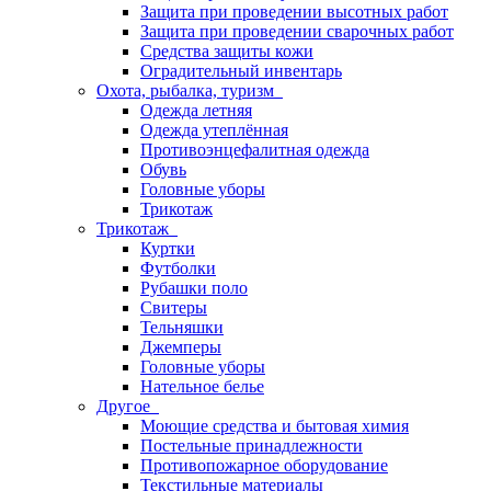
Защита при проведении высотных работ
Защита при проведении сварочных работ
Средства защиты кожи
Оградительный инвентарь
Охота, рыбалка, туризм
Одежда летняя
Одежда утеплённая
Противоэнцефалитная одежда
Обувь
Головные уборы
Трикотаж
Трикотаж
Куртки
Футболки
Рубашки поло
Свитеры
Тельняшки
Джемперы
Головные уборы
Нательное белье
Другое
Моющие средства и бытовая химия
Постельные принадлежности
Противопожарное оборудование
Текстильные материалы