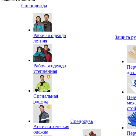
Спецодежда
Рабочая одежда
Защита р
летняя
Рабочая одежда
Пер
утеплённая
диэ
Сигнальная
Пер
одежда
мех
сто
Спецобувь
Антистатическая
одежда
Пер