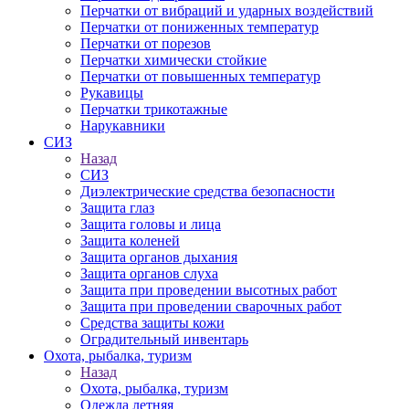
Перчатки от вибраций и ударных воздействий
Перчатки от пониженных температур
Перчатки от порезов
Перчатки химически стойкие
Перчатки от повышенных температур
Рукавицы
Перчатки трикотажные
Нарукавники
СИЗ
Назад
СИЗ
Диэлектрические средства безопасности
Защита глаз
Защита головы и лица
Защита коленей
Защита органов дыхания
Защита органов слуха
Защита при проведении высотных работ
Защита при проведении сварочных работ
Средства защиты кожи
Оградительный инвентарь
Охота, рыбалка, туризм
Назад
Охота, рыбалка, туризм
Одежда летняя