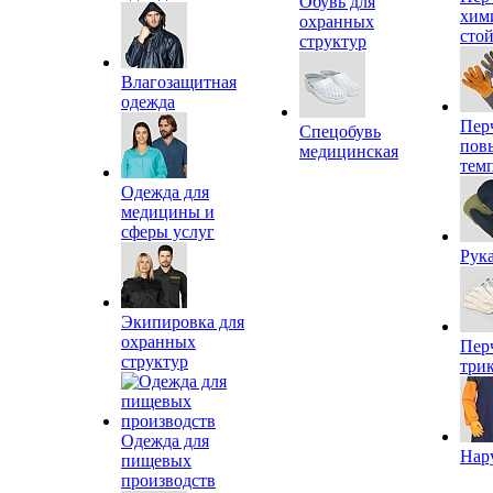
Обувь для
хим
охранных
сто
структур
Влагозащитная
одежда
Пер
Спецобувь
пов
медицинская
тем
Одежда для
медицины и
сферы услуг
Рук
Экипировка для
охранных
Пер
структур
три
Одежда для
Нар
пищевых
производств