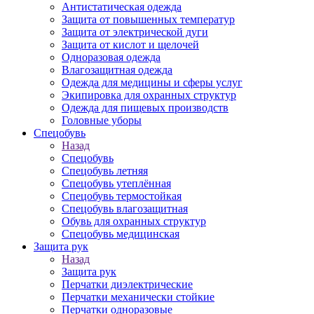
Антистатическая одежда
Защита от повышенных температур
Защита от электрической дуги
Защита от кислот и щелочей
Одноразовая одежда
Влагозащитная одежда
Одежда для медицины и сферы услуг
Экипировка для охранных структур
Одежда для пищевых производств
Головные уборы
Спецобувь
Назад
Спецобувь
Спецобувь летняя
Спецобувь утеплённая
Спецобувь термостойкая
Спецобувь влагозащитная
Обувь для охранных структур
Спецобувь медицинская
Защита рук
Назад
Защита рук
Перчатки диэлектрические
Перчатки механически стойкие
Перчатки одноразовые