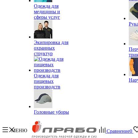
Одежда для
медицины и
сферы услуг
Рук
Экипировка для
охранных
Пер
структур
три
Одежда для
Нар
пищевых
производств
Головные уборы
МЕНЮ
Сравнение
0