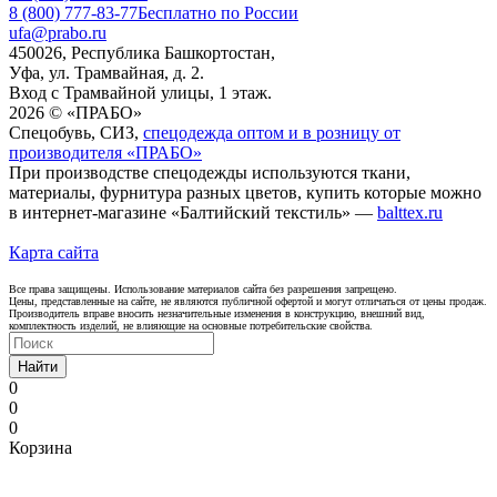
8 (800) 777-83-77
Бесплатно по России
ufa@prabo.ru
450026, Республика Башкортостан,
Уфа, ул. Трамвайная, д. 2.
Вход с Трамвайной улицы, 1 этаж.
2026 © «ПРАБО»
Спецобувь, СИЗ,
спецодежда оптом и в розницу от
производителя «ПРАБО»
При производстве спецодежды используются ткани,
материалы, фурнитура разных цветов, купить которые можно
в интернет-магазине «Балтийский текстиль» —
balttex.ru
Карта сайта
Все права защищены. Использование материалов сайта без разрешения запрещено.
Цены, представленные на сайте, не являются публичной офертой и могут отличаться от цены продаж.
Производитель вправе вносить незначительные изменения в конструкцию, внешний вид,
комплектность изделий, не влияющие на основные потребительские свойства.
Найти
0
0
0
Корзина