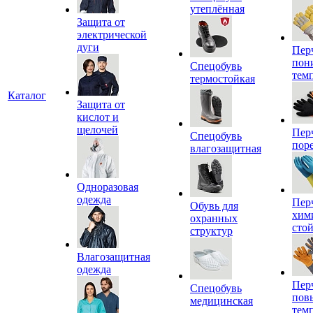
утеплённая
Защита от
электрической
дуги
Пер
пон
Спецобувь
тем
термостойкая
Каталог
Защита от
кислот и
щелочей
Пер
Спецобувь
пор
влагозащитная
Одноразовая
одежда
Пер
Обувь для
хим
охранных
сто
структур
Влагозащитная
одежда
Пер
Спецобувь
пов
медицинская
тем