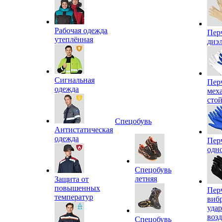
Рабочая одежда
Пер
утеплённая
диэ
Сигнальная
Пер
одежда
мех
сто
Спецобувь
Антистатическая
одежда
Пер
одн
Спецобувь
летняя
Защита от
повышенных
Пер
температур
виб
уда
воз
Спецобувь