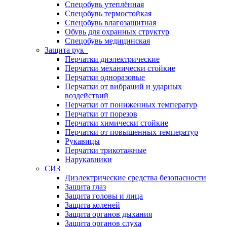
Спецобувь утеплённая
Спецобувь термостойкая
Спецобувь влагозащитная
Обувь для охранных структур
Спецобувь медицинская
Защита рук
Перчатки диэлектрические
Перчатки механически стойкие
Перчатки одноразовые
Перчатки от вибраций и ударных
воздействий
Перчатки от пониженных температур
Перчатки от порезов
Перчатки химически стойкие
Перчатки от повышенных температур
Рукавицы
Перчатки трикотажные
Нарукавники
СИЗ
Диэлектрические средства безопасности
Защита глаз
Защита головы и лица
Защита коленей
Защита органов дыхания
Защита органов слуха