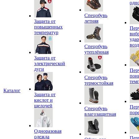
одн
Спецобувь
летняя
Защита от
повышенных
Пер
температур
виб
уда
воз
Спецобувь
утеплённая
Защита от
электрической
дуги
Пер
пон
Спецобувь
тем
термостойкая
Каталог
Защита от
кислот и
щелочей
Пер
Спецобувь
пор
влагозащитная
Одноразовая
одежда
Пер