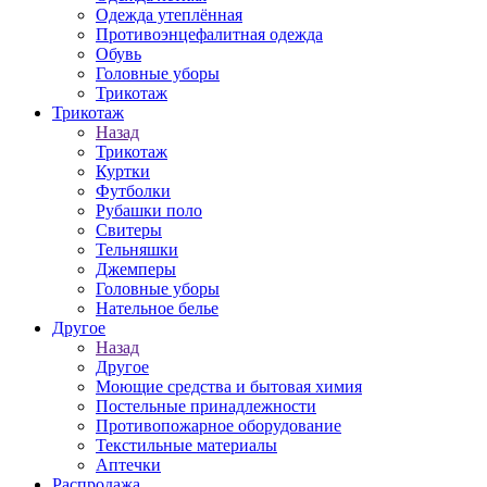
Одежда утеплённая
Противоэнцефалитная одежда
Обувь
Головные уборы
Трикотаж
Трикотаж
Назад
Трикотаж
Куртки
Футболки
Рубашки поло
Свитеры
Тельняшки
Джемперы
Головные уборы
Нательное белье
Другое
Назад
Другое
Моющие средства и бытовая химия
Постельные принадлежности
Противопожарное оборудование
Текстильные материалы
Аптечки
Распродажа