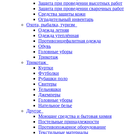
Защита при проведении высотных работ
Защита при проведении сварочных работ
Средства защиты кожи
Оградительный инвентарь
Охота, рыбалка, туризм
Одежда летняя
Одежда утеплённая
Противоэнцефалитная одежда
Обувь
Головные уборы
Трикотаж
Трикотаж
Куртки
Футболки
Рубашки поло
Свитеры
Тельняшки
Джемперы
Головные уборы
Нательное белье
Другое
Моющие средства и бытовая химия
Постельные принадлежности
Противопожарное оборудование
Текстильные материалы