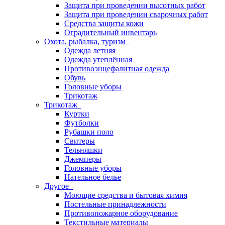
Защита при проведении высотных работ
Защита при проведении сварочных работ
Средства защиты кожи
Оградительный инвентарь
Охота, рыбалка, туризм
Одежда летняя
Одежда утеплённая
Противоэнцефалитная одежда
Обувь
Головные уборы
Трикотаж
Трикотаж
Куртки
Футболки
Рубашки поло
Свитеры
Тельняшки
Джемперы
Головные уборы
Нательное белье
Другое
Моющие средства и бытовая химия
Постельные принадлежности
Противопожарное оборудование
Текстильные материалы