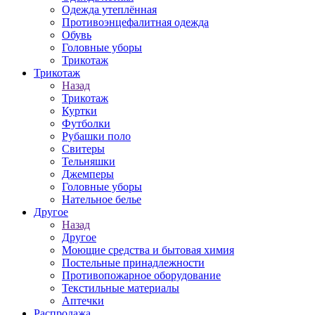
Одежда утеплённая
Противоэнцефалитная одежда
Обувь
Головные уборы
Трикотаж
Трикотаж
Назад
Трикотаж
Куртки
Футболки
Рубашки поло
Свитеры
Тельняшки
Джемперы
Головные уборы
Нательное белье
Другое
Назад
Другое
Моющие средства и бытовая химия
Постельные принадлежности
Противопожарное оборудование
Текстильные материалы
Аптечки
Распродажа