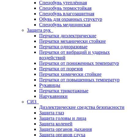
Спецобувь утеплённая
Спецобувь термостойкая
Спецобувь влагозащитная
Обувь для охранных структур
Спецобувь медицинская
Защита рук
Перчатки диэлектрические
Перчатки механически стойкие
Перчатки одноразовые
Перчатки от вибраций и ударных
воздействий
Перчатки от пониженных температур
Перчатки от порезов
Перчатки химически стойкие
Перчатки от повышенных температур
Рукавицы
Перчатки трикотажные
Нарукавники
СИЗ
Диэлектрические средства безопасности
Защита глаз
Защита головы и лица
Защита коленей
Защита органов дыхания
Защита органов слуха