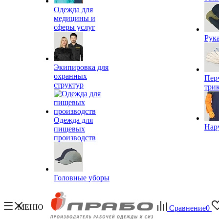
Одежда для
медицины и
сферы услуг
Рук
Экипировка для
охранных
Пер
структур
три
Одежда для
Нар
пищевых
производств
Головные уборы
МЕНЮ
Сравнение
0