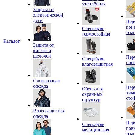
утеплённая
Защита от
электрической
дуги
Пер
пон
Спецобувь
тем
термостойкая
Каталог
Защита от
кислот и
щелочей
Пер
Спецобувь
пор
влагозащитная
Одноразовая
одежда
Пер
Обувь для
хим
охранных
сто
структур
Влагозащитная
одежда
Пер
Спецобувь
пов
медицинская
тем