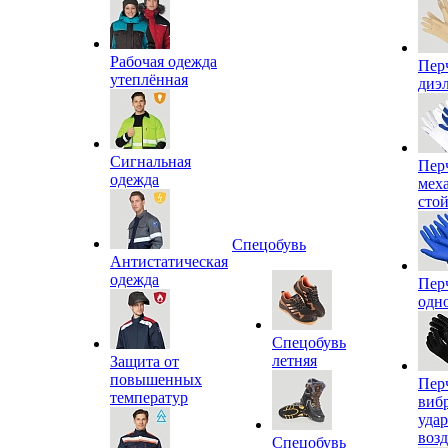
Рабочая одежда
Пер
утеплённая
диэ
Сигнальная
Пер
одежда
мех
сто
Спецобувь
Антистатическая
одежда
Пер
одн
Спецобувь
летняя
Защита от
повышенных
Пер
температур
виб
уда
воз
Спецобувь