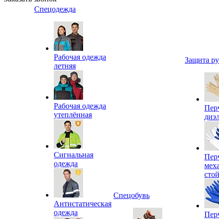
Спецодежда
Рабочая одежда
Защита р
летняя
Рабочая одежда
Пер
утеплённая
диэ
Сигнальная
Пер
одежда
мех
сто
Спецобувь
Антистатическая
одежда
Пер