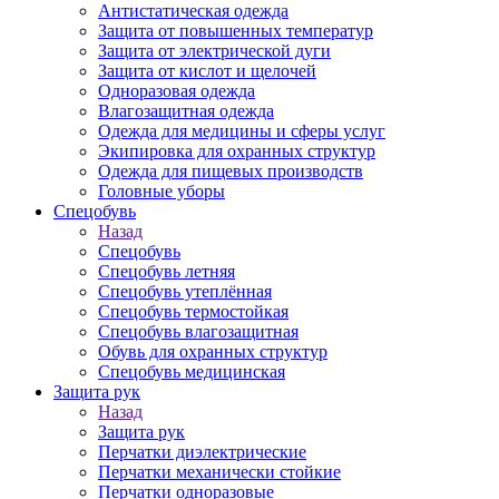
Антистатическая одежда
Защита от повышенных температур
Защита от электрической дуги
Защита от кислот и щелочей
Одноразовая одежда
Влагозащитная одежда
Одежда для медицины и сферы услуг
Экипировка для охранных структур
Одежда для пищевых производств
Головные уборы
Спецобувь
Назад
Спецобувь
Спецобувь летняя
Спецобувь утеплённая
Спецобувь термостойкая
Спецобувь влагозащитная
Обувь для охранных структур
Спецобувь медицинская
Защита рук
Назад
Защита рук
Перчатки диэлектрические
Перчатки механически стойкие
Перчатки одноразовые