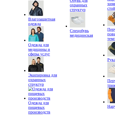
Обувь для
хим
охранных
сто
структур
Влагозащитная
одежда
Пер
Спецобувь
пов
медицинская
тем
Одежда для
медицины и
сферы услуг
Рук
Экипировка для
охранных
Пер
структур
три
Одежда для
Нар
пищевых
производств