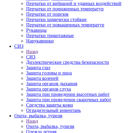
Перчатки от вибраций и ударных воздействий
Перчатки от пониженных температур
Перчатки от порезов
Перчатки химически стойкие
Перчатки от повышенных температур
Рукавицы
Перчатки трикотажные
Нарукавники
СИЗ
Назад
СИЗ
Диэлектрические средства безопасности
Защита глаз
Защита головы и лица
Защита коленей
Защита органов дыхания
Защита органов слуха
Защита при проведении высотных работ
Защита при проведении сварочных работ
Средства защиты кожи
Оградительный инвентарь
Охота, рыбалка, туризм
Назад
Охота, рыбалка, туризм
Одежда летняя