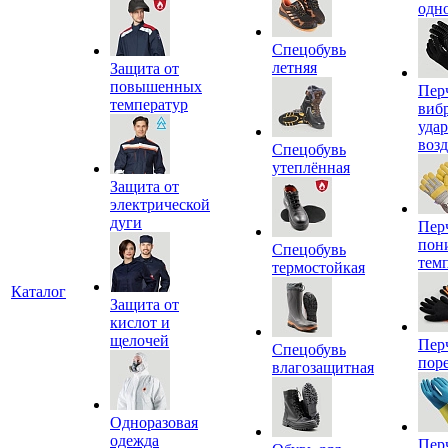
одн
Спецобувь
летняя
Защита от
повышенных
Пер
температур
виб
уда
воз
Спецобувь
утеплённая
Защита от
электрической
дуги
Пер
пон
Спецобувь
тем
термостойкая
Каталог
Защита от
кислот и
щелочей
Пер
Спецобувь
пор
влагозащитная
Одноразовая
одежда
Пер