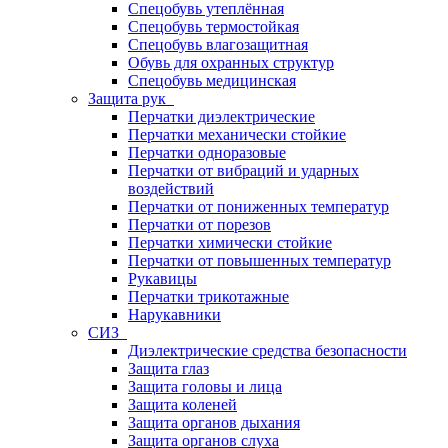
Спецобувь утеплённая
Спецобувь термостойкая
Спецобувь влагозащитная
Обувь для охранных структур
Спецобувь медицинская
Защита рук
Перчатки диэлектрические
Перчатки механически стойкие
Перчатки одноразовые
Перчатки от вибраций и ударных
воздействий
Перчатки от пониженных температур
Перчатки от порезов
Перчатки химически стойкие
Перчатки от повышенных температур
Рукавицы
Перчатки трикотажные
Нарукавники
СИЗ
Диэлектрические средства безопасности
Защита глаз
Защита головы и лица
Защита коленей
Защита органов дыхания
Защита органов слуха