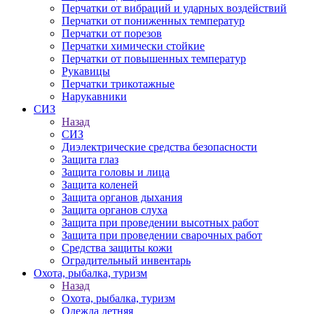
Перчатки от вибраций и ударных воздействий
Перчатки от пониженных температур
Перчатки от порезов
Перчатки химически стойкие
Перчатки от повышенных температур
Рукавицы
Перчатки трикотажные
Нарукавники
СИЗ
Назад
СИЗ
Диэлектрические средства безопасности
Защита глаз
Защита головы и лица
Защита коленей
Защита органов дыхания
Защита органов слуха
Защита при проведении высотных работ
Защита при проведении сварочных работ
Средства защиты кожи
Оградительный инвентарь
Охота, рыбалка, туризм
Назад
Охота, рыбалка, туризм
Одежда летняя