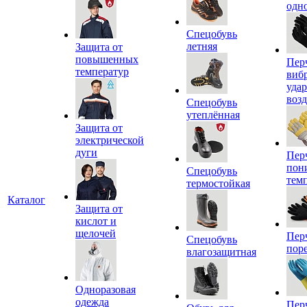
одн
Спецобувь
летняя
Защита от
повышенных
Пер
температур
виб
уда
воз
Спецобувь
утеплённая
Защита от
электрической
дуги
Пер
пон
Спецобувь
тем
термостойкая
Каталог
Защита от
кислот и
щелочей
Пер
Спецобувь
пор
влагозащитная
Одноразовая
одежда
Пер