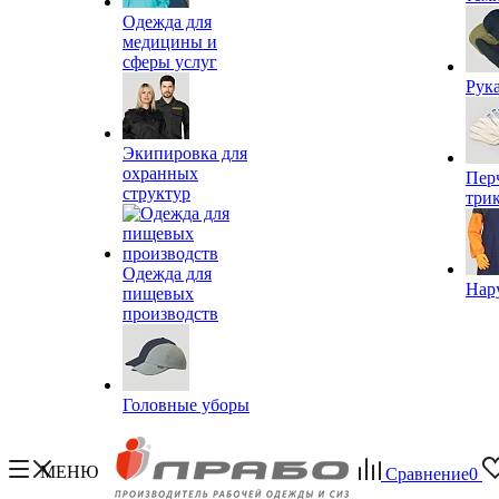
Одежда для
медицины и
сферы услуг
Рук
Экипировка для
охранных
Пер
структур
три
Одежда для
Нар
пищевых
производств
Головные уборы
МЕНЮ
Сравнение
0