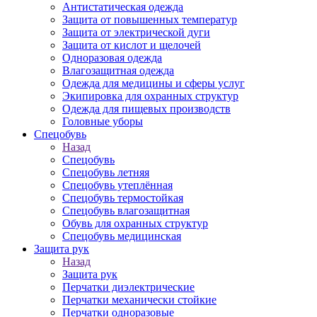
Антистатическая одежда
Защита от повышенных температур
Защита от электрической дуги
Защита от кислот и щелочей
Одноразовая одежда
Влагозащитная одежда
Одежда для медицины и сферы услуг
Экипировка для охранных структур
Одежда для пищевых производств
Головные уборы
Спецобувь
Назад
Спецобувь
Спецобувь летняя
Спецобувь утеплённая
Спецобувь термостойкая
Спецобувь влагозащитная
Обувь для охранных структур
Спецобувь медицинская
Защита рук
Назад
Защита рук
Перчатки диэлектрические
Перчатки механически стойкие
Перчатки одноразовые