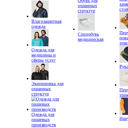
Обувь для
хим
охранных
сто
структур
Влагозащитная
одежда
Пер
Спецобувь
пов
медицинская
тем
Одежда для
медицины и
сферы услуг
Рук
Экипировка для
охранных
Пер
структур
три
Одежда для
Нар
пищевых
производств