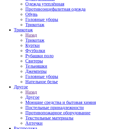
Одежда утеплённая
Противоэнцефалитная одежда
Обувь
Головные уборы
Трикотаж
Трикотаж
Назад
Трикотаж
Куртки
Футболки
Рубашки поло
Свитеры
Тельняшки
Джемперы
Головные уборы
Нательное белье
Другое
Назад
Другое
Моющие средства и бытовая химия
Постельные принадлежности
Противопожарное оборудование
Текстильные материалы
Аптечки
Распродажа