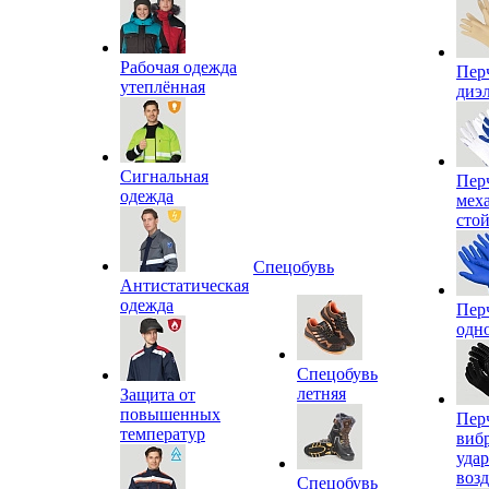
Рабочая одежда
Пер
утеплённая
диэ
Сигнальная
Пер
одежда
мех
сто
Спецобувь
Антистатическая
одежда
Пер
одн
Спецобувь
летняя
Защита от
повышенных
Пер
температур
виб
уда
воз
Спецобувь