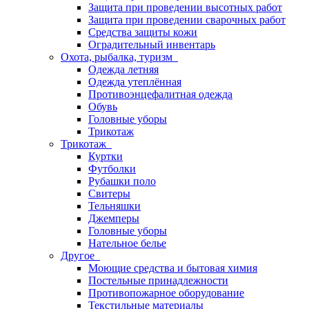
Защита при проведении высотных работ
Защита при проведении сварочных работ
Средства защиты кожи
Оградительный инвентарь
Охота, рыбалка, туризм
Одежда летняя
Одежда утеплённая
Противоэнцефалитная одежда
Обувь
Головные уборы
Трикотаж
Трикотаж
Куртки
Футболки
Рубашки поло
Свитеры
Тельняшки
Джемперы
Головные уборы
Нательное белье
Другое
Моющие средства и бытовая химия
Постельные принадлежности
Противопожарное оборудование
Текстильные материалы