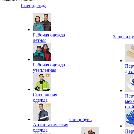
Спецодежда
Рабочая одежда
Защита р
летняя
Рабочая одежда
Пер
утеплённая
диэ
Сигнальная
Пер
одежда
мех
сто
Спецобувь
Антистатическая
одежда
Пер