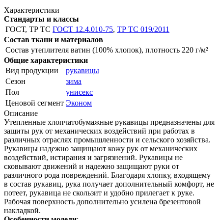
Характеристики
Стандарты и классы
ГОСТ, ТР ТС
ГОСТ 12.4.010-75
,
ТР ТС 019/2011
Состав ткани и материалов
Состав утеплителя
ватин (100% хлопок), плотность 220 г/м²
Общие характеристики
Вид продукции
рукавицы
Сезон
зима
Пол
унисекс
Ценовой сегмент
Эконом
Описание
Утепленные хлопчатобумажные рукавицы предназначены для
защиты рук от механических воздействий при работах в
различных отраслях промышленности и сельского хозяйства.
Рукавицы надежно защищают кожу рук от механических
воздействий, истирания и загрязнений. Рукавицы не
сковывают движений и надежно защищают руки от
различного рода повреждений. Благодаря хлопку, входящему
в состав рукавиц, рука получает дополнительный комфорт, не
потеет, рукавица не скользит и удобно прилегает к руке.
Рабочая поверхность дополнительно усилена брезентовой
накладкой.
Особенности модели
: