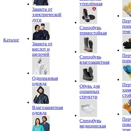
утеплённая
Защита от
электрической
дуги
Пер
пон
Спецобувь
тем
термостойкая
Каталог
Защита от
кислот и
щелочей
Пер
Спецобувь
пор
влагозащитная
Одноразовая
одежда
Пер
Обувь для
хим
охранных
сто
структур
Влагозащитная
одежда
Пер
Спецобувь
пов
медицинская
тем