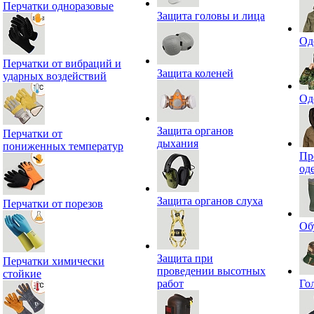
Перчатки одноразовые
Защита головы и лица
Од
Перчатки от вибраций и
Защита коленей
ударных воздействий
Од
Защита органов
Перчатки от
дыхания
пониженных температур
Пр
од
Защита органов слуха
Перчатки от порезов
Об
Защита при
Перчатки химически
проведении высотных
стойкие
работ
Го