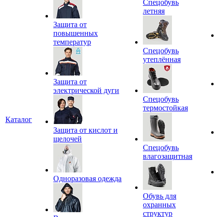
Спецобувь
летняя
Защита от
повышенных
температур
Спецобувь
утеплённая
Защита от
электрической дуги
Спецобувь
термостойкая
Каталог
Защита от кислот и
щелочей
Спецобувь
влагозащитная
Одноразовая одежда
Обувь для
охранных
структур