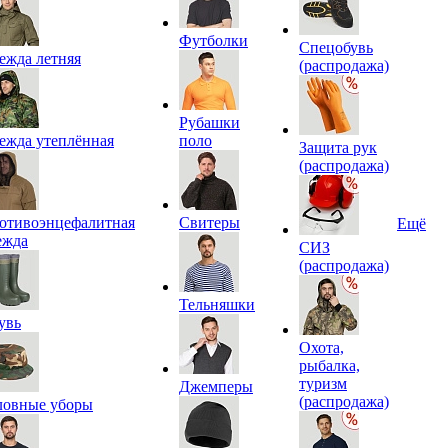
Футболки
Спецобувь
ежда летняя
(распродажа)
Рубашки
ежда утеплённая
поло
Защита рук
(распродажа)
отивоэнцефалитная
Свитеры
Ещё
ежда
СИЗ
(распродажа)
Тельняшки
увь
Охота,
рыбалка,
туризм
Джемперы
(распродажа)
ловные уборы