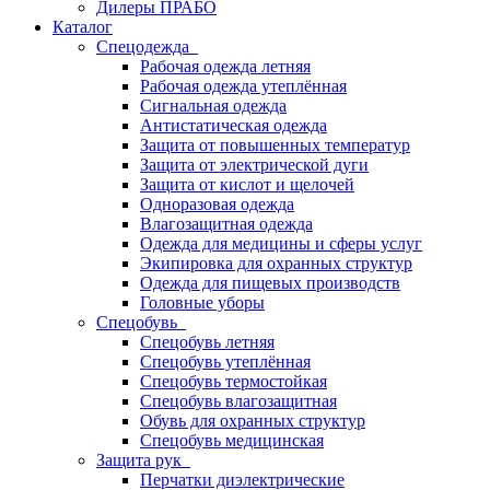
Дилеры ПРАБО
Каталог
Спецодежда
Рабочая одежда летняя
Рабочая одежда утеплённая
Сигнальная одежда
Антистатическая одежда
Защита от повышенных температур
Защита от электрической дуги
Защита от кислот и щелочей
Одноразовая одежда
Влагозащитная одежда
Одежда для медицины и сферы услуг
Экипировка для охранных структур
Одежда для пищевых производств
Головные уборы
Спецобувь
Спецобувь летняя
Спецобувь утеплённая
Спецобувь термостойкая
Спецобувь влагозащитная
Обувь для охранных структур
Спецобувь медицинская
Защита рук
Перчатки диэлектрические