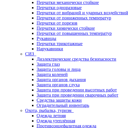
Перчатки механически стойкие
Перчатки одноразовые
Перчатки от вибраций и ударных воздействи
Перчатки от пониженных температур
Перчатки от порезов
Перчатки химически стойкие
Перчатки от повышенных температур
Рукавицы
Перчатки трикотажные
Нарукавники
СИЗ
Диэлектрические средства безопасности
Защита глаз
Защита головы и лица
Защита коленей
Защита органов дыхания
Защита органов слуха
Защита при проведении высотных работ
Защита при проведении сварочных работ
Средства защиты кожи
Оградительный инвентарь
Охота, рыбалка, туризм
Одежда летняя
Одежда утеплённая
Противоэнцефалитная одежда