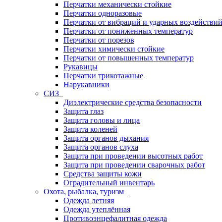
Перчатки механически стойкие
Перчатки одноразовые
Перчатки от вибраций и ударных воздействи
Перчатки от пониженных температур
Перчатки от порезов
Перчатки химически стойкие
Перчатки от повышенных температур
Рукавицы
Перчатки трикотажные
Нарукавники
СИЗ
Диэлектрические средства безопасности
Защита глаз
Защита головы и лица
Защита коленей
Защита органов дыхания
Защита органов слуха
Защита при проведении высотных работ
Защита при проведении сварочных работ
Средства защиты кожи
Оградительный инвентарь
Охота, рыбалка, туризм
Одежда летняя
Одежда утеплённая
Противоэнцефалитная одежда