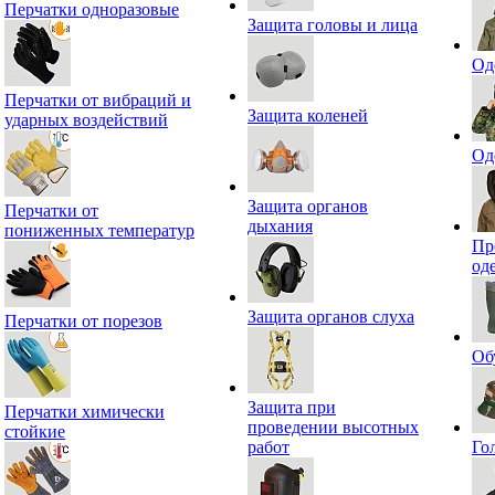
Перчатки одноразовые
Защита головы и лица
Од
Перчатки от вибраций и
Защита коленей
ударных воздействий
Од
Защита органов
Перчатки от
дыхания
пониженных температур
Пр
од
Защита органов слуха
Перчатки от порезов
Об
Защита при
Перчатки химически
проведении высотных
стойкие
работ
Го