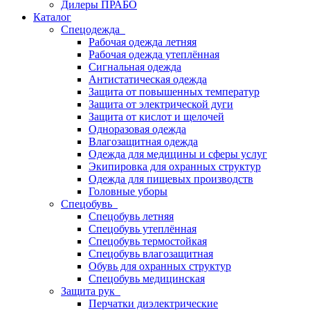
Дилеры ПРАБО
Каталог
Спецодежда
Рабочая одежда летняя
Рабочая одежда утеплённая
Сигнальная одежда
Антистатическая одежда
Защита от повышенных температур
Защита от электрической дуги
Защита от кислот и щелочей
Одноразовая одежда
Влагозащитная одежда
Одежда для медицины и сферы услуг
Экипировка для охранных структур
Одежда для пищевых производств
Головные уборы
Спецобувь
Спецобувь летняя
Спецобувь утеплённая
Спецобувь термостойкая
Спецобувь влагозащитная
Обувь для охранных структур
Спецобувь медицинская
Защита рук
Перчатки диэлектрические