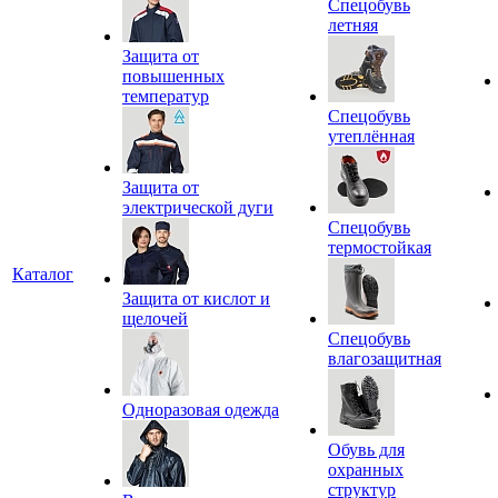
Спецобувь
летняя
Защита от
повышенных
температур
Спецобувь
утеплённая
Защита от
электрической дуги
Спецобувь
термостойкая
Каталог
Защита от кислот и
щелочей
Спецобувь
влагозащитная
Одноразовая одежда
Обувь для
охранных
структур