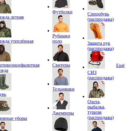
Футболки
Спецобувь
ежда летняя
(распродажа)
Рубашки
ежда утеплённая
поло
Защита рук
(распродажа)
отивоэнцефалитная
Свитеры
Ещё
ежда
СИЗ
(распродажа)
Тельняшки
увь
Охота,
рыбалка,
туризм
Джемперы
(распродажа)
ловные уборы