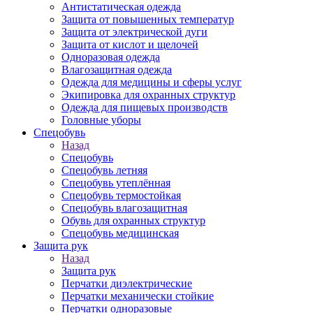
Антистатическая одежда
Защита от повышенных температур
Защита от электрической дуги
Защита от кислот и щелочей
Одноразовая одежда
Влагозащитная одежда
Одежда для медицины и сферы услуг
Экипировка для охранных структур
Одежда для пищевых производств
Головные уборы
Спецобувь
Назад
Спецобувь
Спецобувь летняя
Спецобувь утеплённая
Спецобувь термостойкая
Спецобувь влагозащитная
Обувь для охранных структур
Спецобувь медицинская
Защита рук
Назад
Защита рук
Перчатки диэлектрические
Перчатки механически стойкие
Перчатки одноразовые