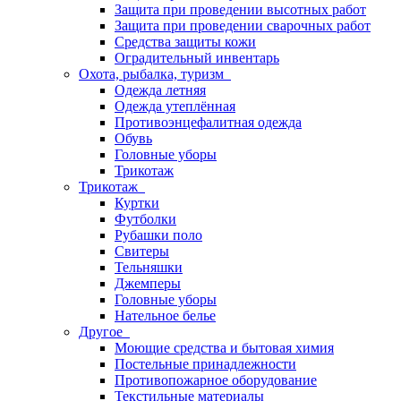
Защита при проведении высотных работ
Защита при проведении сварочных работ
Средства защиты кожи
Оградительный инвентарь
Охота, рыбалка, туризм
Одежда летняя
Одежда утеплённая
Противоэнцефалитная одежда
Обувь
Головные уборы
Трикотаж
Трикотаж
Куртки
Футболки
Рубашки поло
Свитеры
Тельняшки
Джемперы
Головные уборы
Нательное белье
Другое
Моющие средства и бытовая химия
Постельные принадлежности
Противопожарное оборудование
Текстильные материалы