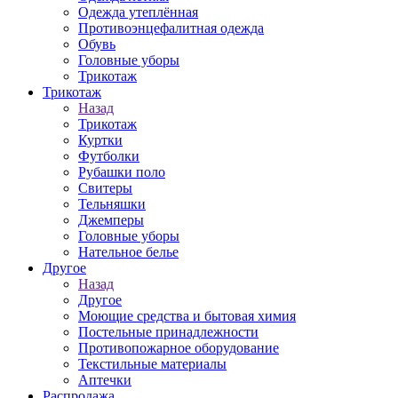
Одежда утеплённая
Противоэнцефалитная одежда
Обувь
Головные уборы
Трикотаж
Трикотаж
Назад
Трикотаж
Куртки
Футболки
Рубашки поло
Свитеры
Тельняшки
Джемперы
Головные уборы
Нательное белье
Другое
Назад
Другое
Моющие средства и бытовая химия
Постельные принадлежности
Противопожарное оборудование
Текстильные материалы
Аптечки
Распродажа