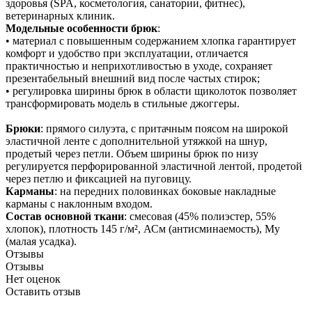
здоровья (SPA, косметология, санатории, фитнес),
ветеринарных клиник.
Модельные особенности брюк
:
• материал с повышенным содержанием хлопка гарантирует
комфорт и удобство при эксплуатации, отличается
практичностью и неприхотливостью в уходе, сохраняет
презентабельный внешний вид после частых стирок;
• регулировка ширины брюк в области щиколоток позволяет
трансформировать модель в стильные джоггеры.
Брюки
: прямого силуэта, с притачным поясом на широкой
эластичной ленте с дополнительной утяжкой на шнур,
продетый через петли. Объем ширины брюк по низу
регулируется перфорированной эластичной лентой, продетой
через петлю и фиксацией на пуговицу.
Карманы
: на передних половинках боковые накладные
карманы с наклонным входом.
Состав основной ткани
: смесовая (45% полиэстер, 55%
хлопок), плотность 145 г/м², АСм (антисминаемость), Му
(малая усадка).
Отзывы
Отзывы
Нет оценок
Оставить отзыв