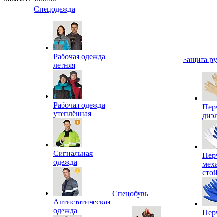
Спецодежда
Рабочая одежда
Защита р
летняя
Рабочая одежда
Пер
утеплённая
диэ
Сигнальная
Пер
одежда
мех
сто
Спецобувь
Антистатическая
одежда
Пер