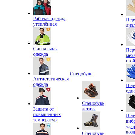
Рабочая одежда
Пер
утеплённая
диэ
Сигнальная
Пер
одежда
мех
сто
Спецобувь
Антистатическая
одежда
Пер
одн
Спецобувь
летняя
Защита от
повышенных
Пер
температур
виб
уда
воз
Спецобувь