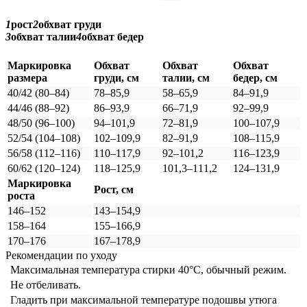
1
рост
2
обхват груди
3
обхват талии
4
обхват бедер
Маркировка
Обхват
Обхват
Обхват
размера
груди, см
талии, см
бедер, см
40/42 (80–84)
78–85,9
58–65,9
84–91,9
44/46 (88–92)
86–93,9
66–71,9
92–99,9
48/50 (96–100)
94–101,9
72–81,9
100–107,9
52/54 (104–108)
102–109,9
82–91,9
108–115,9
56/58 (112–116)
110–117,9
92–101,2
116–123,9
60/62 (120–124)
118–125,9
101,3–111,2
124–131,9
Маркировка
Рост, см
роста
146–152
143–154,9
158–164
155–166,9
170–176
167–178,9
Рекомендации по уходу
Максимальная температура стирки 40°C, обычный режим.
Не отбеливать.
Гладить при максимальной температуре подошвы утюга