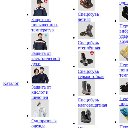
одн
Спецобувь
летняя
Защита от
повышенных
Пер
температур
виб
уда
воз
Спецобувь
утеплённая
Защита от
электрической
дуги
Пер
пон
Спецобувь
тем
термостойкая
Каталог
Защита от
кислот и
щелочей
Пер
Спецобувь
пор
влагозащитная
Одноразовая
одежда
Пер