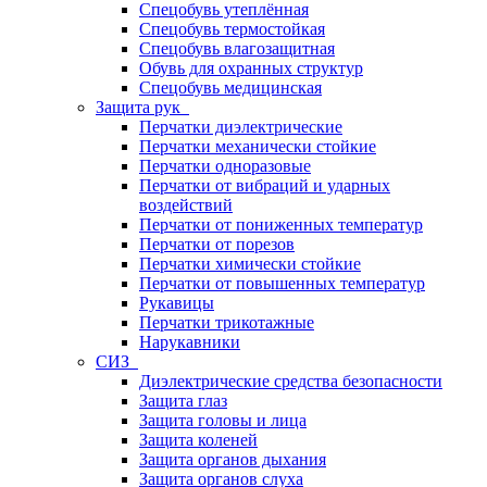
Спецобувь утеплённая
Спецобувь термостойкая
Спецобувь влагозащитная
Обувь для охранных структур
Спецобувь медицинская
Защита рук
Перчатки диэлектрические
Перчатки механически стойкие
Перчатки одноразовые
Перчатки от вибраций и ударных
воздействий
Перчатки от пониженных температур
Перчатки от порезов
Перчатки химически стойкие
Перчатки от повышенных температур
Рукавицы
Перчатки трикотажные
Нарукавники
СИЗ
Диэлектрические средства безопасности
Защита глаз
Защита головы и лица
Защита коленей
Защита органов дыхания
Защита органов слуха