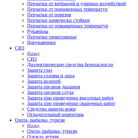
Перчатки от вибраций и ударных воздействий
Перчатки от пониженных температур
Перчатки от порезов
Перчатки химически стойкие
Перчатки от повышенных температур
Рукавицы
Перчатки трикотажные
Нарукавники
СИЗ
Назад
СИЗ
Диэлектрические средства безопасности
Защита глаз
Защита головы и лица
Защита коленей
Защита органов дыхания
Защита органов слуха
Защита при проведении высотных работ
Защита при проведении сварочных работ
Средства защиты кожи
Оградительный инвентарь
Охота, рыбалка, туризм
Назад
Охота, рыбалка, туризм
Одежда летняя