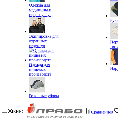
Одежда для
медицины и
сферы услуг
Рук
Экипировка для
охранных
Пер
структур
три
Одежда для
Нар
пищевых
производств
Головные уборы
МЕНЮ
Сравнение
0