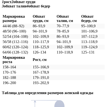
1
рост
2
обхват груди
3
обхват талии
4
обхват бедер
Маркировка
Обхват
Обхват
Обхват
размера
груди, см
талии, см
бедер, см
44/46 (88–92)
86–93,9
70–77,9
95–100,9
48/50 (96–100)
94–101,9
78–85,9
101–106,9
52/54 (104–108)
102–109,9
86–93,9
107–112,9
56/58 (112–116)
110–117,9
94–101,9
113–118,9
60/62 (120–124)
118–125,9
102–109,9
119–124,9
64/66 (128–132)
126–134
110–118,9
125–131
Маркировка
Рост, см
роста
158–164
155–166,9
170–176
167–178,9
182–188
179–191,0
196–200
193–202,9
Таблица для определения размеров
женской
одежды