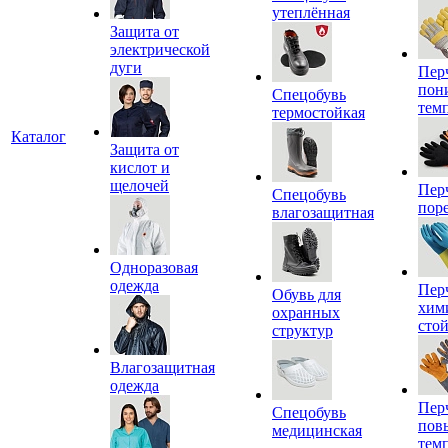
утеплённая
Защита от
электрической
дуги
Пер
пон
Спецобувь
тем
термостойкая
Каталог
Защита от
кислот и
щелочей
Пер
Спецобувь
пор
влагозащитная
Одноразовая
одежда
Пер
Обувь для
хим
охранных
сто
структур
Влагозащитная
одежда
Пер
Спецобувь
пов
медицинская
тем