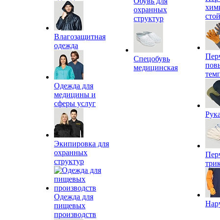
Обувь для
хим
охранных
сто
структур
Влагозащитная
одежда
Пер
Спецобувь
пов
медицинская
тем
Одежда для
медицины и
сферы услуг
Рук
Экипировка для
охранных
Пер
структур
три
Одежда для
Нар
пищевых
производств