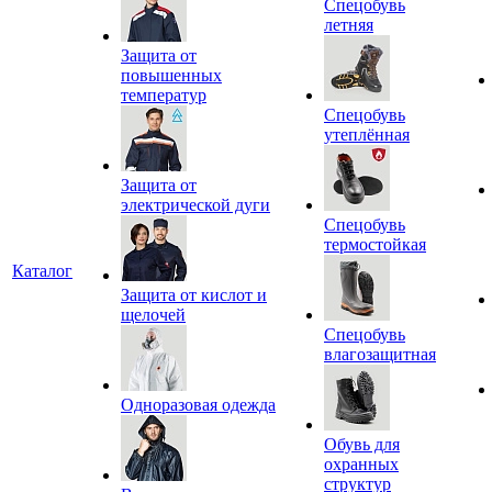
Спецобувь
летняя
Защита от
повышенных
температур
Спецобувь
утеплённая
Защита от
электрической дуги
Спецобувь
термостойкая
Каталог
Защита от кислот и
щелочей
Спецобувь
влагозащитная
Одноразовая одежда
Обувь для
охранных
структур