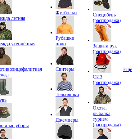
Футболки
Спецобувь
ежда летняя
(распродажа)
Рубашки
ежда утеплённая
поло
Защита рук
(распродажа)
отивоэнцефалитная
Свитеры
Ещё
ежда
СИЗ
(распродажа)
Тельняшки
увь
Охота,
рыбалка,
туризм
Джемперы
(распродажа)
ловные уборы