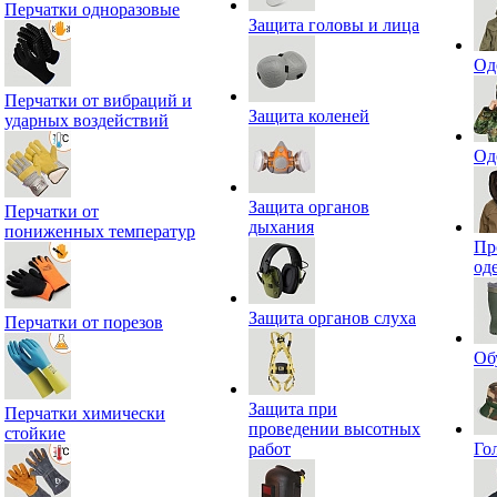
Перчатки одноразовые
Защита головы и лица
Од
Перчатки от вибраций и
Защита коленей
ударных воздействий
Од
Защита органов
Перчатки от
дыхания
пониженных температур
Пр
од
Защита органов слуха
Перчатки от порезов
Об
Защита при
Перчатки химически
проведении высотных
стойкие
работ
Го