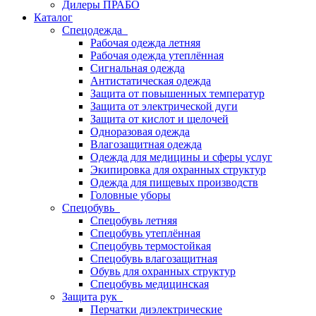
Дилеры ПРАБО
Каталог
Спецодежда
Рабочая одежда летняя
Рабочая одежда утеплённая
Сигнальная одежда
Антистатическая одежда
Защита от повышенных температур
Защита от электрической дуги
Защита от кислот и щелочей
Одноразовая одежда
Влагозащитная одежда
Одежда для медицины и сферы услуг
Экипировка для охранных структур
Одежда для пищевых производств
Головные уборы
Спецобувь
Спецобувь летняя
Спецобувь утеплённая
Спецобувь термостойкая
Спецобувь влагозащитная
Обувь для охранных структур
Спецобувь медицинская
Защита рук
Перчатки диэлектрические