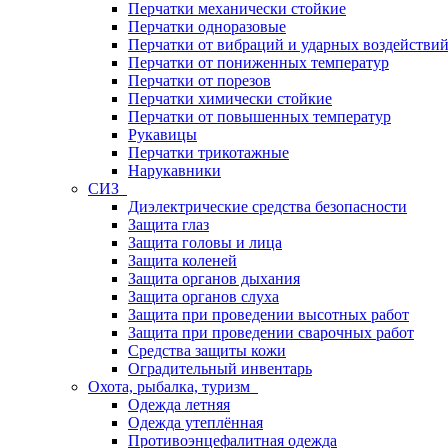
Перчатки механически стойкие
Перчатки одноразовые
Перчатки от вибраций и ударных воздействи
Перчатки от пониженных температур
Перчатки от порезов
Перчатки химически стойкие
Перчатки от повышенных температур
Рукавицы
Перчатки трикотажные
Нарукавники
СИЗ
Диэлектрические средства безопасности
Защита глаз
Защита головы и лица
Защита коленей
Защита органов дыхания
Защита органов слуха
Защита при проведении высотных работ
Защита при проведении сварочных работ
Средства защиты кожи
Оградительный инвентарь
Охота, рыбалка, туризм
Одежда летняя
Одежда утеплённая
Противоэнцефалитная одежда