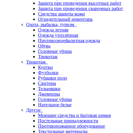
Защита при проведении высотных работ
Защита при проведении сварочных работ
Средства защиты кожи
Оградительный инвентарь
Охота, рыбалка, туризм
Одежда летняя
Одежда утеплённая
Противоэнцефалитная одежда
Обувь
Головные уборы
Трикотаж
Трикотаж
Куртки
Футболки
Рубашки поло
Свитеры
Тельняшки
Джемперы
Головные уборы
Нательное белье
Другое
Моющие средства и бытовая химия
Постельные принадлежности
Противопожарное оборудование
Текстильные материалы