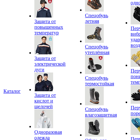
одн
Спецобувь
летняя
Защита от
повышенных
Пер
температур
виб
уда
воз
Спецобувь
утеплённая
Защита от
электрической
дуги
Пер
пон
Спецобувь
тем
термостойкая
Каталог
Защита от
кислот и
щелочей
Пер
Спецобувь
пор
влагозащитная
Одноразовая
одежда
Пер