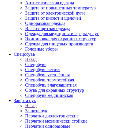
Антистатическая одежда
Защита от повышенных температур
Защита от электрической дуги
Защита от кислот и щелочей
Одноразовая одежда
Влагозащитная одежда
Одежда для медицины и сферы услуг
Экипировка для охранных структур
Одежда для пищевых производств
Головные уборы
Спецобувь
Назад
Спецобувь
Спецобувь летняя
Спецобувь утеплённая
Спецобувь термостойкая
Спецобувь влагозащитная
Обувь для охранных структур
Спецобувь медицинская
Защита рук
Назад
Защита рук
Перчатки диэлектрические
Перчатки механически стойкие
Перчатки одноразовые