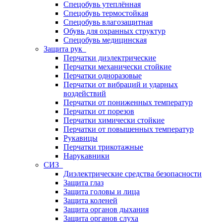
Спецобувь утеплённая
Спецобувь термостойкая
Спецобувь влагозащитная
Обувь для охранных структур
Спецобувь медицинская
Защита рук
Перчатки диэлектрические
Перчатки механически стойкие
Перчатки одноразовые
Перчатки от вибраций и ударных
воздействий
Перчатки от пониженных температур
Перчатки от порезов
Перчатки химически стойкие
Перчатки от повышенных температур
Рукавицы
Перчатки трикотажные
Нарукавники
СИЗ
Диэлектрические средства безопасности
Защита глаз
Защита головы и лица
Защита коленей
Защита органов дыхания
Защита органов слуха