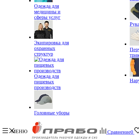
Одежда для
медицины и
сферы услуг
Рук
Экипировка для
охранных
Пер
структур
три
Одежда для
Нар
пищевых
производств
Головные уборы
МЕНЮ
Сравнение
0