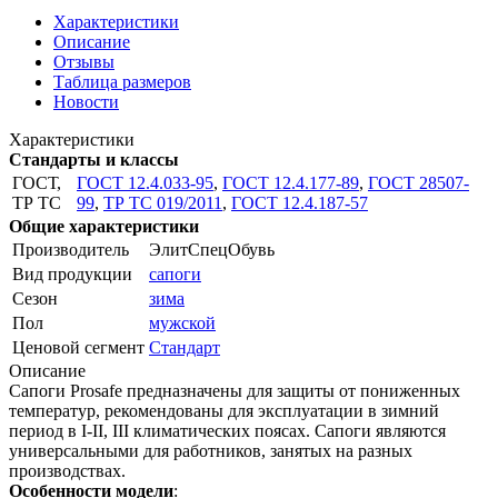
Характеристики
Описание
Отзывы
Таблица размеров
Новости
Характеристики
Стандарты и классы
ГОСТ,
ГОСТ 12.4.033-95
,
ГОСТ 12.4.177-89
,
ГОСТ 28507-
ТР ТС
99
,
ТР ТС 019/2011
,
ГОСТ 12.4.187-57
Общие характеристики
Производитель
ЭлитСпецОбувь
Вид продукции
сапоги
Сезон
зима
Пол
мужской
Ценовой сегмент
Стандарт
Описание
Сапоги Prosafe предназначены для защиты от пониженных
температур, рекомендованы для эксплуатации в зимний
период в I-II, III климатических поясах. Сапоги являются
универсальными для работников, занятых на разных
производствах.
Особенности модели
: