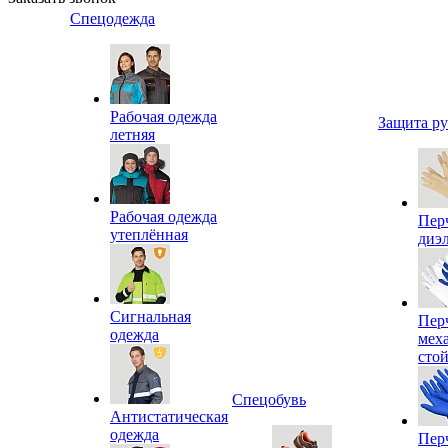
Спецодежда
Рабочая одежда
Защита р
летняя
Рабочая одежда
Пер
утеплённая
диэ
Сигнальная
Пер
одежда
мех
сто
Спецобувь
Антистатическая
одежда
Пер