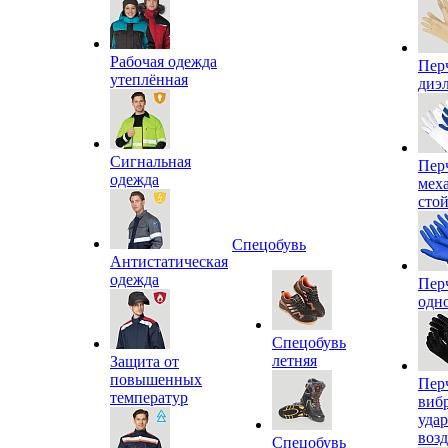
Рабочая одежда
Пер
утеплённая
диэ
Сигнальная
Пер
одежда
мех
сто
Спецобувь
Антистатическая
одежда
Пер
одн
Спецобувь
летняя
Защита от
повышенных
Пер
температур
виб
уда
воз
Спецобувь