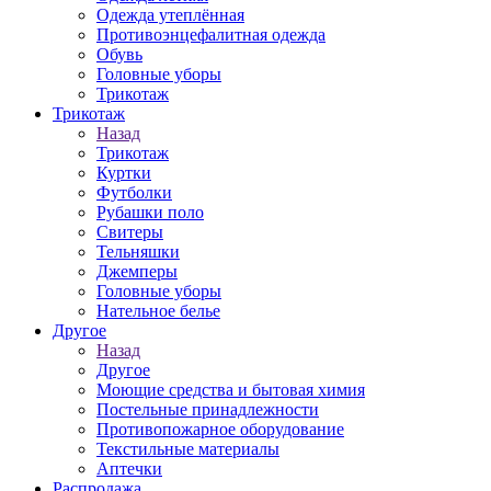
Одежда утеплённая
Противоэнцефалитная одежда
Обувь
Головные уборы
Трикотаж
Трикотаж
Назад
Трикотаж
Куртки
Футболки
Рубашки поло
Свитеры
Тельняшки
Джемперы
Головные уборы
Нательное белье
Другое
Назад
Другое
Моющие средства и бытовая химия
Постельные принадлежности
Противопожарное оборудование
Текстильные материалы
Аптечки
Распродажа