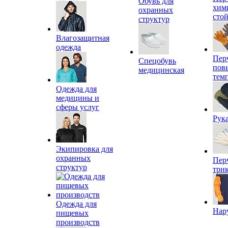
Обувь для
хим
охранных
сто
структур
Влагозащитная
одежда
Пер
Спецобувь
пов
медицинская
тем
Одежда для
медицины и
сферы услуг
Рук
Экипировка для
охранных
Пер
структур
три
Одежда для
Нар
пищевых
производств