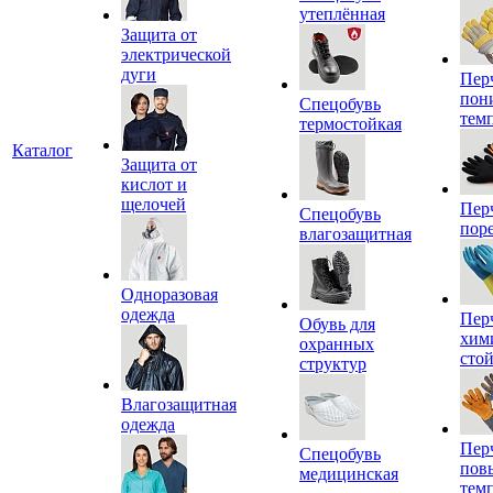
утеплённая
Защита от
электрической
дуги
Пер
пон
Спецобувь
тем
термостойкая
Каталог
Защита от
кислот и
щелочей
Пер
Спецобувь
пор
влагозащитная
Одноразовая
одежда
Пер
Обувь для
хим
охранных
сто
структур
Влагозащитная
одежда
Пер
Спецобувь
пов
медицинская
тем