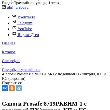
Вход с Трамвайной улицы, 1 этаж.
ufa@prabo.ru
Вконтакте
Telegram
YouTube
Яндекс.Дзен
Главная
-
Каталог
-
Спецобувь
-
Спецобувь утеплённая
-
Сапоги Prosafe 8719РКВНМ-1 c подошвой ПУ/нитрил, КП и
КС (шерстин)
Поделиться
Сапоги Prosafe 8719РКВНМ-1 c