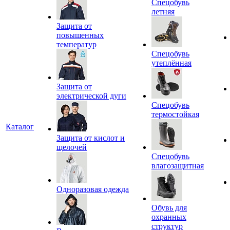
Спецобувь
летняя
Защита от
повышенных
температур
Спецобувь
утеплённая
Защита от
электрической дуги
Спецобувь
термостойкая
Каталог
Защита от кислот и
щелочей
Спецобувь
влагозащитная
Одноразовая одежда
Обувь для
охранных
структур