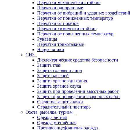
Перчатки механически стойкие
Перчатки одноразовые
Перчатки от вибраций и ударных воздействи
Перчатки от пониженных температур
Перчатки от порезов
Перчатки химически стойкие
Перчатки от повышенных температур
Рукавицы
Перчатки трикотажные
Нарукавники
СИЗ
Диэлектрические средства безопасности
Защита глаз
Защита головы и лица
Защита коленей
Защита органов дыхания
Защита органов слуха
Защита при проведении высотных работ
Защита при проведении сварочных работ
Средства защиты кожи
Оградительный инвентарь
Охота, рыбалка, туризм
Одежда летняя
Одежда утеплённая
Противоэнцефалитная одежда