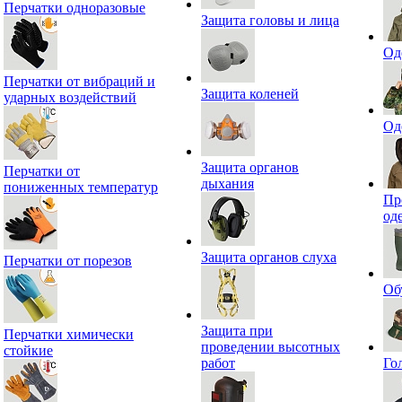
Перчатки одноразовые
Защита головы и лица
Од
Перчатки от вибраций и
Защита коленей
ударных воздействий
Од
Защита органов
Перчатки от
дыхания
пониженных температур
Пр
од
Защита органов слуха
Перчатки от порезов
Об
Защита при
Перчатки химически
проведении высотных
стойкие
работ
Го