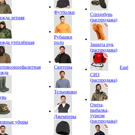
Футболки
Спецобувь
ежда летняя
(распродажа)
Рубашки
ежда утеплённая
поло
Защита рук
(распродажа)
отивоэнцефалитная
Свитеры
Ещё
ежда
СИЗ
(распродажа)
Тельняшки
увь
Охота,
рыбалка,
туризм
Джемперы
(распродажа)
ловные уборы