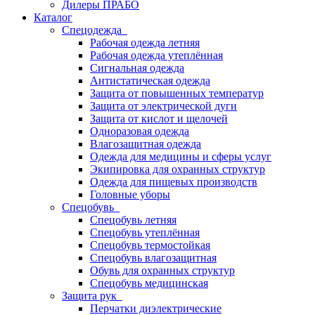
Дилеры ПРАБО
Каталог
Спецодежда
Рабочая одежда летняя
Рабочая одежда утеплённая
Сигнальная одежда
Антистатическая одежда
Защита от повышенных температур
Защита от электрической дуги
Защита от кислот и щелочей
Одноразовая одежда
Влагозащитная одежда
Одежда для медицины и сферы услуг
Экипировка для охранных структур
Одежда для пищевых производств
Головные уборы
Спецобувь
Спецобувь летняя
Спецобувь утеплённая
Спецобувь термостойкая
Спецобувь влагозащитная
Обувь для охранных структур
Спецобувь медицинская
Защита рук
Перчатки диэлектрические