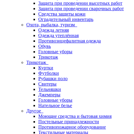
Защита при проведении высотных работ
Защита при проведении сварочных работ
Средства защиты кожи
Оградительный инвентарь
Охота, рыбалка, туризм
Одежда летняя
Одежда утеплённая
Противоэнцефалитная одежда
Обувь
Головные уборы
Трикотаж
Трикотаж
Куртки
Футболки
Рубашки поло
Свитеры
Тельняшки
Джемперы
Головные уборы
Нательное белье
Другое
Моющие средства и бытовая химия
Постельные принадлежности
Противопожарное оборудование
Текстильные материалы