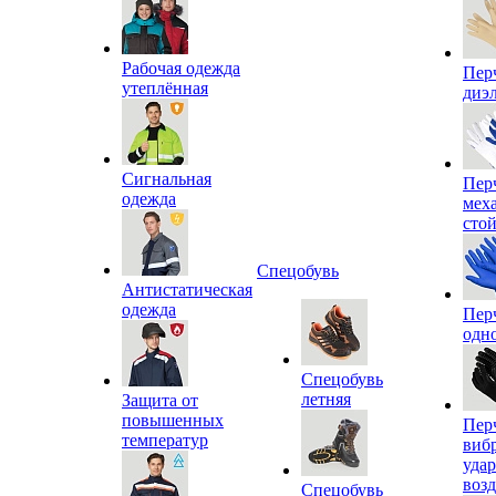
Рабочая одежда
Пер
утеплённая
диэ
Сигнальная
Пер
одежда
мех
сто
Спецобувь
Антистатическая
одежда
Пер
одн
Спецобувь
летняя
Защита от
повышенных
Пер
температур
виб
уда
воз
Спецобувь