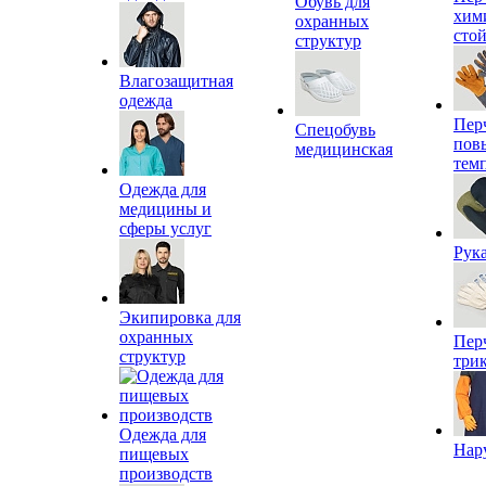
Обувь для
хим
охранных
сто
структур
Влагозащитная
одежда
Пер
Спецобувь
пов
медицинская
тем
Одежда для
медицины и
сферы услуг
Рук
Экипировка для
охранных
Пер
структур
три
Одежда для
Нар
пищевых
производств