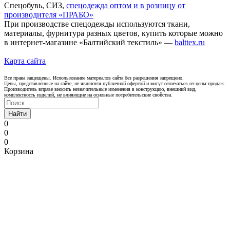
Спецобувь, СИЗ,
спецодежда оптом и в розницу от
производителя «ПРАБО»
При производстве спецодежды используются ткани,
материалы, фурнитура разных цветов, купить которые можно
в интернет-магазине «Балтийский текстиль» —
balttex.ru
Карта сайта
Все права защищены. Использование материалов сайта без разрешения запрещено.
Цены, представленные на сайте, не являются публичной офертой и могут отличаться от цены продаж.
Производитель вправе вносить незначительные изменения в конструкцию, внешний вид,
комплектность изделий, не влияющие на основные потребительские свойства.
Найти
0
0
0
Корзина