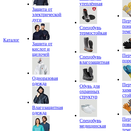
утеплённая
Защита от
электрической
дуги
Пер
пон
Спецобувь
тем
термостойкая
Каталог
Защита от
кислот и
щелочей
Пер
Спецобувь
пор
влагозащитная
Одноразовая
одежда
Пер
Обувь для
хим
охранных
сто
структур
Влагозащитная
одежда
Пер
Спецобувь
пов
медицинская
тем