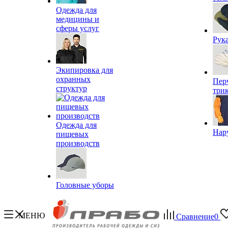
Одежда для
медицины и
сферы услуг
Рук
Экипировка для
охранных
Пер
структур
три
Одежда для
Нар
пищевых
производств
Головные уборы
МЕНЮ
Сравнение
0