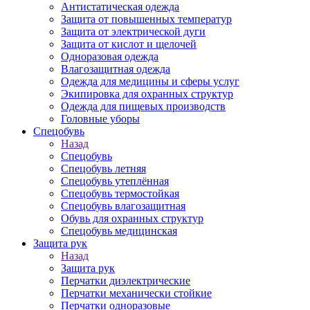
Антистатическая одежда
Защита от повышенных температур
Защита от электрической дуги
Защита от кислот и щелочей
Одноразовая одежда
Влагозащитная одежда
Одежда для медицины и сферы услуг
Экипировка для охранных структур
Одежда для пищевых производств
Головные уборы
Спецобувь
Назад
Спецобувь
Спецобувь летняя
Спецобувь утеплённая
Спецобувь термостойкая
Спецобувь влагозащитная
Обувь для охранных структур
Спецобувь медицинская
Защита рук
Назад
Защита рук
Перчатки диэлектрические
Перчатки механически стойкие
Перчатки одноразовые