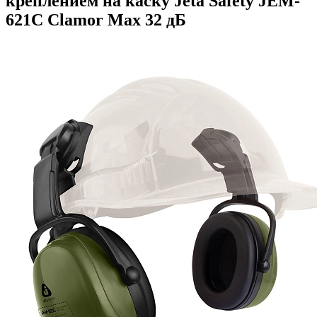
креплением на каску Jeta Safety JEM-
621C Clamor Max 32 дБ