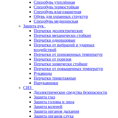
Спецобувь утеплённая
Спецобувь термостойкая
Спецобувь влагозащитная
Обувь для охранных структур
Спецобувь медицинская
Защита рук
Перчатки диэлектрические
Перчатки механически стойкие
Перчатки одноразовые
Перчатки от вибраций и ударных
воздействий
Перчатки от пониженных температур
Перчатки от порезов
Перчатки химически стойкие
Перчатки от повышенных температур
Рукавицы
Перчатки трикотажные
Нарукавники
СИЗ
Диэлектрические средства безопасности
Защита глаз
Защита головы и лица
Защита коленей
Защита органов дыхания
Защита органов слуха