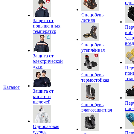
одн
Спецобувь
летняя
Защита от
повышенных
Пер
температур
виб
уда
воз
Спецобувь
утеплённая
Защита от
электрической
дуги
Пер
пон
Спецобувь
тем
термостойкая
Каталог
Защита от
кислот и
щелочей
Пер
Спецобувь
пор
влагозащитная
Одноразовая
одежда
Пер