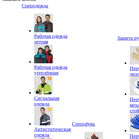
Спецодежда
Рабочая одежда
Защита р
летняя
Рабочая одежда
Пер
утеплённая
диэ
Сигнальная
Пер
одежда
мех
сто
Спецобувь
Антистатическая
одежда
Пер