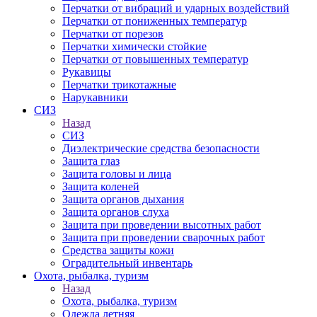
Перчатки от вибраций и ударных воздействий
Перчатки от пониженных температур
Перчатки от порезов
Перчатки химически стойкие
Перчатки от повышенных температур
Рукавицы
Перчатки трикотажные
Нарукавники
СИЗ
Назад
СИЗ
Диэлектрические средства безопасности
Защита глаз
Защита головы и лица
Защита коленей
Защита органов дыхания
Защита органов слуха
Защита при проведении высотных работ
Защита при проведении сварочных работ
Средства защиты кожи
Оградительный инвентарь
Охота, рыбалка, туризм
Назад
Охота, рыбалка, туризм
Одежда летняя