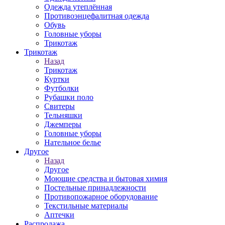
Одежда утеплённая
Противоэнцефалитная одежда
Обувь
Головные уборы
Трикотаж
Трикотаж
Назад
Трикотаж
Куртки
Футболки
Рубашки поло
Свитеры
Тельняшки
Джемперы
Головные уборы
Нательное белье
Другое
Назад
Другое
Моющие средства и бытовая химия
Постельные принадлежности
Противопожарное оборудование
Текстильные материалы
Аптечки
Распродажа