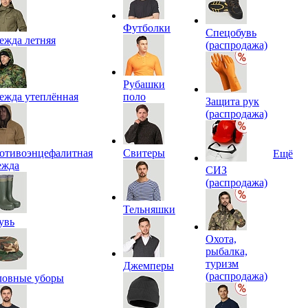
Футболки
Спецобувь
ежда летняя
(распродажа)
Рубашки
ежда утеплённая
поло
Защита рук
(распродажа)
отивоэнцефалитная
Свитеры
Ещё
ежда
СИЗ
(распродажа)
Тельняшки
увь
Охота,
рыбалка,
туризм
Джемперы
(распродажа)
ловные уборы