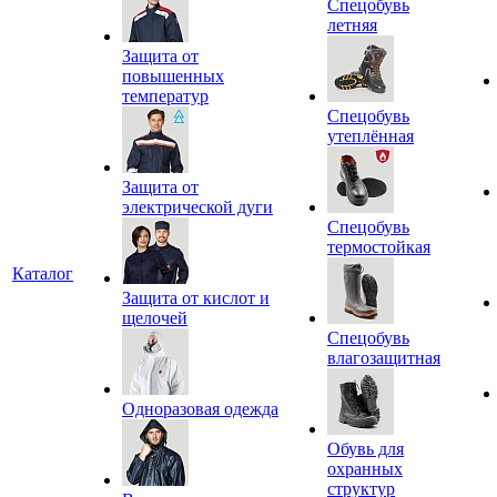
Спецобувь
летняя
Защита от
повышенных
температур
Спецобувь
утеплённая
Защита от
электрической дуги
Спецобувь
термостойкая
Каталог
Защита от кислот и
щелочей
Спецобувь
влагозащитная
Одноразовая одежда
Обувь для
охранных
структур