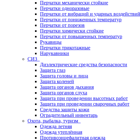
Перчатки механически стойкие
Перчатки одноразовые
Перчатки от вибраций и ударных воздействи
Перчатки от пониженных температур
Перчатки от порезов
Перчатки химически стойкие
Перчатки от повышенных температур
Рукавицы
Перчатки трикотажные
Нарукавники
СИЗ
Диэлектрические средства безопасности
Защита глаз
Защита головы и лица
Защита коленей
Защита органов дыхания
Защита органов слуха
Защита при проведении высотных работ
Защита при проведении сварочных работ
Средства защиты кожи
Оградительный инвентарь
Охота, рыбалка, туризм
Одежда летняя
Одежда утеплённая
Противоэнцефалитная одежда