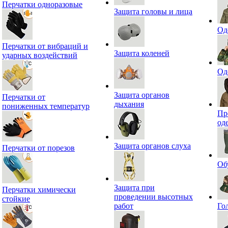
Перчатки одноразовые
Защита головы и лица
Од
Перчатки от вибраций и
Защита коленей
ударных воздействий
Од
Защита органов
Перчатки от
дыхания
пониженных температур
Пр
од
Защита органов слуха
Перчатки от порезов
Об
Защита при
Перчатки химически
проведении высотных
стойкие
работ
Го