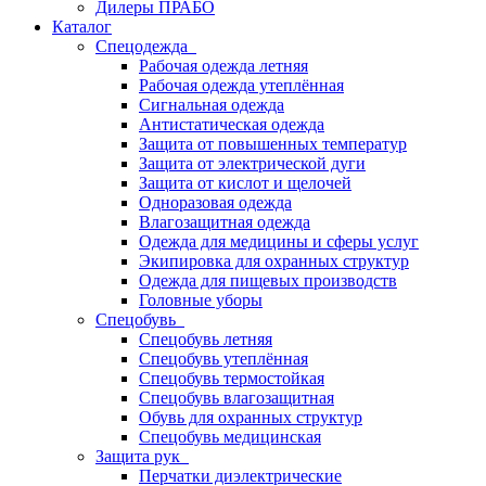
Дилеры ПРАБО
Каталог
Спецодежда
Рабочая одежда летняя
Рабочая одежда утеплённая
Сигнальная одежда
Антистатическая одежда
Защита от повышенных температур
Защита от электрической дуги
Защита от кислот и щелочей
Одноразовая одежда
Влагозащитная одежда
Одежда для медицины и сферы услуг
Экипировка для охранных структур
Одежда для пищевых производств
Головные уборы
Спецобувь
Спецобувь летняя
Спецобувь утеплённая
Спецобувь термостойкая
Спецобувь влагозащитная
Обувь для охранных структур
Спецобувь медицинская
Защита рук
Перчатки диэлектрические