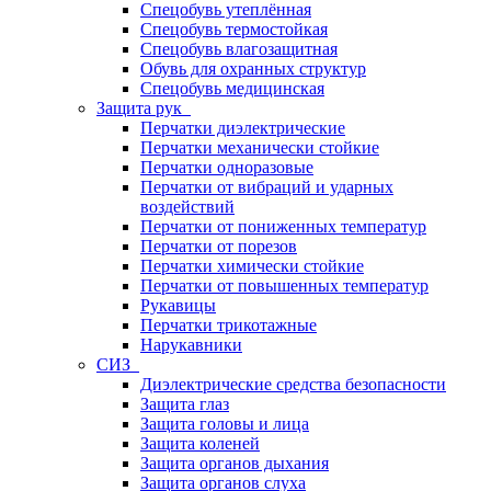
Спецобувь утеплённая
Спецобувь термостойкая
Спецобувь влагозащитная
Обувь для охранных структур
Спецобувь медицинская
Защита рук
Перчатки диэлектрические
Перчатки механически стойкие
Перчатки одноразовые
Перчатки от вибраций и ударных
воздействий
Перчатки от пониженных температур
Перчатки от порезов
Перчатки химически стойкие
Перчатки от повышенных температур
Рукавицы
Перчатки трикотажные
Нарукавники
СИЗ
Диэлектрические средства безопасности
Защита глаз
Защита головы и лица
Защита коленей
Защита органов дыхания
Защита органов слуха