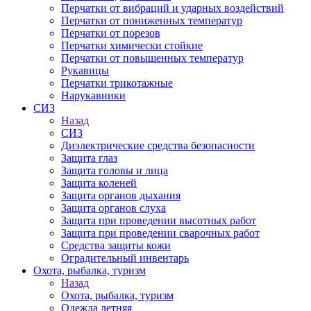
Перчатки от вибраций и ударных воздействий
Перчатки от пониженных температур
Перчатки от порезов
Перчатки химически стойкие
Перчатки от повышенных температур
Рукавицы
Перчатки трикотажные
Нарукавники
СИЗ
Назад
СИЗ
Диэлектрические средства безопасности
Защита глаз
Защита головы и лица
Защита коленей
Защита органов дыхания
Защита органов слуха
Защита при проведении высотных работ
Защита при проведении сварочных работ
Средства защиты кожи
Оградительный инвентарь
Охота, рыбалка, туризм
Назад
Охота, рыбалка, туризм
Одежда летняя