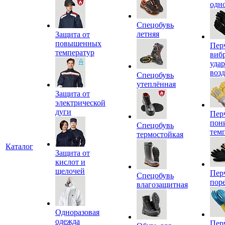
одн
Спецобувь
летняя
Защита от
повышенных
Пер
температур
виб
уда
воз
Спецобувь
утеплённая
Защита от
электрической
дуги
Пер
пон
Спецобувь
тем
термостойкая
Каталог
Защита от
кислот и
щелочей
Пер
Спецобувь
пор
влагозащитная
Одноразовая
одежда
Пер