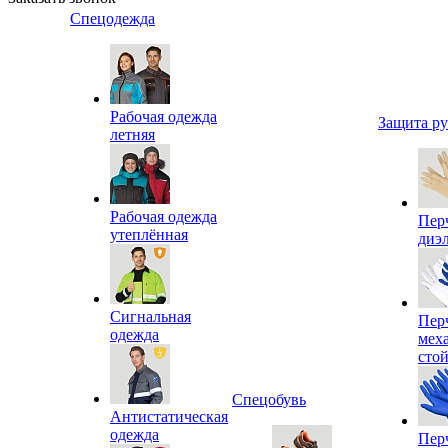
Спецодежда
Рабочая одежда
Защита р
летняя
Рабочая одежда
Пер
утеплённая
диэ
Сигнальная
Пер
одежда
мех
сто
Спецобувь
Антистатическая
одежда
Пер