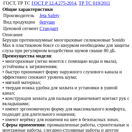
ГОСТ, ТР ТС
ГОСТ Р 12.4.275-2014
,
ТР ТС 019/2011
Общие характеристики
Производитель
Jeta Safety
Вид продукции
беруши
Ценовой сегмент
Стандарт
Описание
Беруши противошумные многоразовые силиконовые Sonido
Max в пластиковом боксе со шнурком необходимы для защиты
слуха при регулярном воздействии шумов свыше 80 дБ.
Преимущества модели
:
• многоразовые (легко моются с помощью воды и мыла),
устойчивы к загрязнениям;
• быстро принимают форму наружного слухового канала и
эффективно снижают уровень шума;
• мягкий материал;
• твердая ножка удобна для захвата и установки в ушной
канал;
• конструкция захвата для пальцев ограничивает контакт рук с
вкладышами;
• имеют эргономичную форму для максимального комфорта,
подходят для длительного ношения;
• имеют верёвку для ношения на шее в безопасных зонах.
Сферы применения
: промышленные работы, строительные и
монтажные работы, слесарно-столярные работы и другие