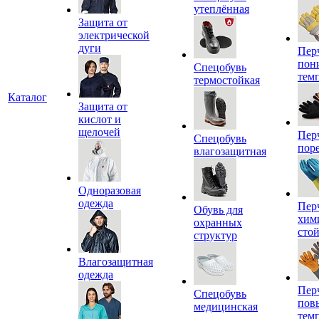
утеплённая
Защита от
электрической
дуги
Пер
пон
Спецобувь
тем
термостойкая
Каталог
Защита от
кислот и
щелочей
Пер
Спецобувь
пор
влагозащитная
Одноразовая
одежда
Пер
Обувь для
хим
охранных
сто
структур
Влагозащитная
одежда
Пер
Спецобувь
пов
медицинская
тем