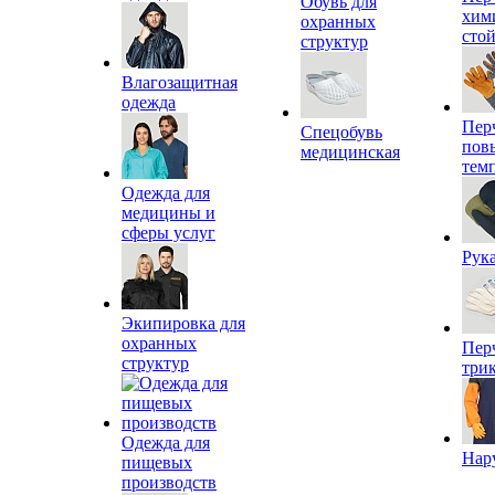
Обувь для
хим
охранных
сто
структур
Влагозащитная
одежда
Пер
Спецобувь
пов
медицинская
тем
Одежда для
медицины и
сферы услуг
Рук
Экипировка для
охранных
Пер
структур
три
Одежда для
Нар
пищевых
производств