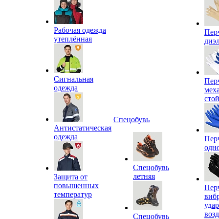
Рабочая одежда
Пер
утеплённая
диэ
Сигнальная
Пер
одежда
мех
сто
Спецобувь
Антистатическая
одежда
Пер
одн
Спецобувь
летняя
Защита от
повышенных
Пер
температур
виб
уда
воз
Спецобувь