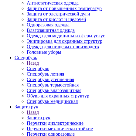
Антистатическая одежда
Защита от повышенных температур
Защита от электрической дуги
Защита от кислот и щелочей
Одноразовая одежда
Влагозащитная одежда
Одежда для медицины и сферы услуг
Экипировка для охранных структур
Одежда для пищевых производств
Головные уборы
Спецобувь
Назад
Спецобувь
Спецобувь летняя
Спецобувь утеплённая
Спецобувь термостойкая
Спецобувь влагозащитная
Обувь для охранных структур
Спецобувь медицинская
Защита рук
Назад
Защита рук
Перчатки диэлектрические
Перчатки механически стойкие
Перчатки одноразовые