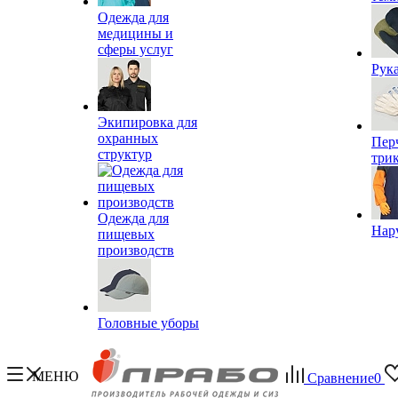
Одежда для
медицины и
сферы услуг
Рук
Экипировка для
охранных
Пер
структур
три
Одежда для
Нар
пищевых
производств
Головные уборы
МЕНЮ
Сравнение
0