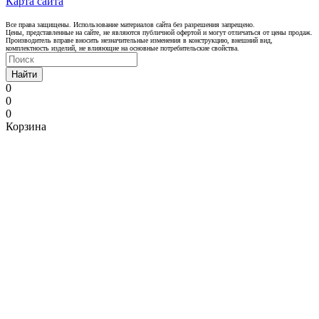
Карта сайта
Все права защищены. Использование материалов сайта без разрешения запрещено.
Цены, представленные на сайте, не являются публичной офертой и могут отличаться от цены продаж.
Производитель вправе вносить незначительные изменения в конструкцию, внешний вид,
комплектность изделий, не влияющие на основные потребительские свойства.
Найти
0
0
0
Корзина