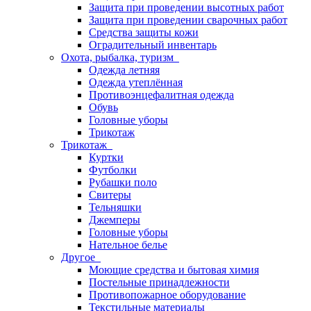
Защита при проведении высотных работ
Защита при проведении сварочных работ
Средства защиты кожи
Оградительный инвентарь
Охота, рыбалка, туризм
Одежда летняя
Одежда утеплённая
Противоэнцефалитная одежда
Обувь
Головные уборы
Трикотаж
Трикотаж
Куртки
Футболки
Рубашки поло
Свитеры
Тельняшки
Джемперы
Головные уборы
Нательное белье
Другое
Моющие средства и бытовая химия
Постельные принадлежности
Противопожарное оборудование
Текстильные материалы