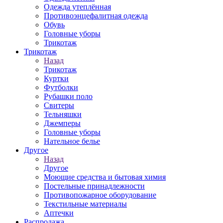
Одежда утеплённая
Противоэнцефалитная одежда
Обувь
Головные уборы
Трикотаж
Трикотаж
Назад
Трикотаж
Куртки
Футболки
Рубашки поло
Свитеры
Тельняшки
Джемперы
Головные уборы
Нательное белье
Другое
Назад
Другое
Моющие средства и бытовая химия
Постельные принадлежности
Противопожарное оборудование
Текстильные материалы
Аптечки
Распродажа