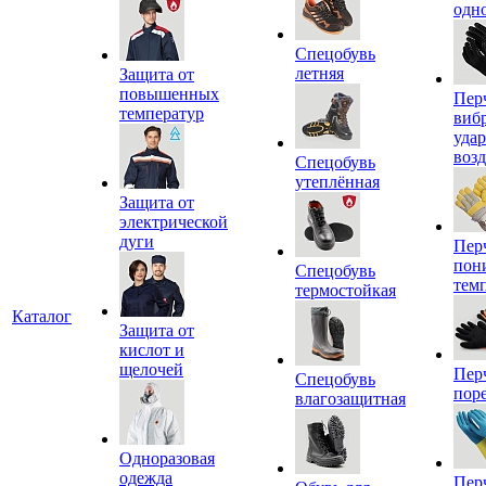
одн
Спецобувь
летняя
Защита от
повышенных
Пер
температур
виб
уда
воз
Спецобувь
утеплённая
Защита от
электрической
дуги
Пер
пон
Спецобувь
тем
термостойкая
Каталог
Защита от
кислот и
щелочей
Пер
Спецобувь
пор
влагозащитная
Одноразовая
одежда
Пер