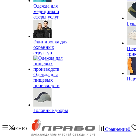
Одежда для
медицины и
сферы услуг
Рук
Экипировка для
охранных
Пер
структур
три
Одежда для
Нар
пищевых
производств
Головные уборы
МЕНЮ
Сравнение
0