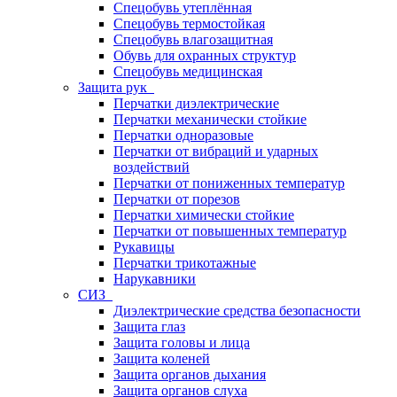
Спецобувь утеплённая
Спецобувь термостойкая
Спецобувь влагозащитная
Обувь для охранных структур
Спецобувь медицинская
Защита рук
Перчатки диэлектрические
Перчатки механически стойкие
Перчатки одноразовые
Перчатки от вибраций и ударных
воздействий
Перчатки от пониженных температур
Перчатки от порезов
Перчатки химически стойкие
Перчатки от повышенных температур
Рукавицы
Перчатки трикотажные
Нарукавники
СИЗ
Диэлектрические средства безопасности
Защита глаз
Защита головы и лица
Защита коленей
Защита органов дыхания
Защита органов слуха