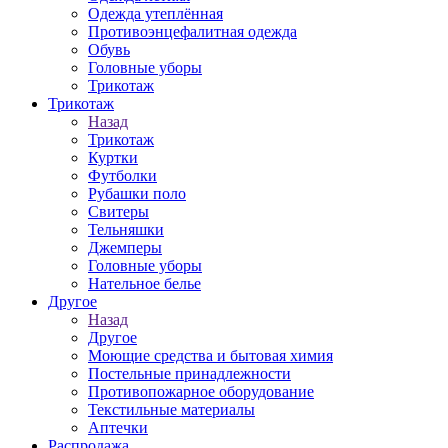
Одежда утеплённая
Противоэнцефалитная одежда
Обувь
Головные уборы
Трикотаж
Трикотаж
Назад
Трикотаж
Куртки
Футболки
Рубашки поло
Свитеры
Тельняшки
Джемперы
Головные уборы
Нательное белье
Другое
Назад
Другое
Моющие средства и бытовая химия
Постельные принадлежности
Противопожарное оборудование
Текстильные материалы
Аптечки
Распродажа