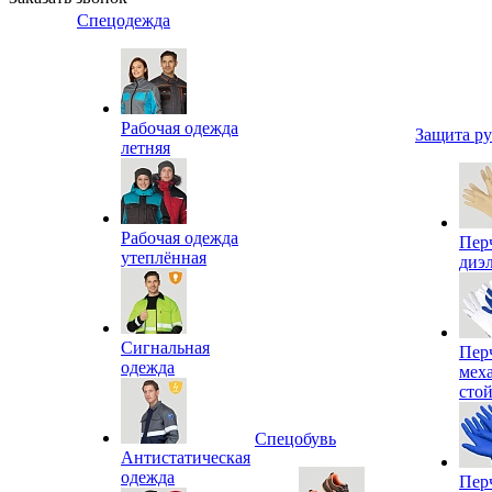
Спецодежда
Рабочая одежда
Защита р
летняя
Рабочая одежда
Пер
утеплённая
диэ
Сигнальная
Пер
одежда
мех
сто
Спецобувь
Антистатическая
одежда
Пер