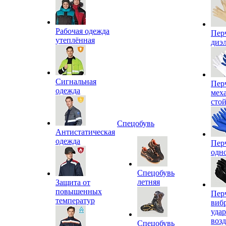
Рабочая одежда
Пер
утеплённая
диэ
Сигнальная
Пер
одежда
мех
сто
Спецобувь
Антистатическая
одежда
Пер
одн
Спецобувь
летняя
Защита от
повышенных
Пер
температур
виб
уда
воз
Спецобувь