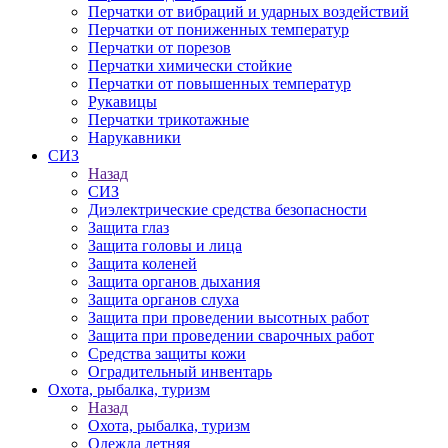
Перчатки от вибраций и ударных воздействий
Перчатки от пониженных температур
Перчатки от порезов
Перчатки химически стойкие
Перчатки от повышенных температур
Рукавицы
Перчатки трикотажные
Нарукавники
СИЗ
Назад
СИЗ
Диэлектрические средства безопасности
Защита глаз
Защита головы и лица
Защита коленей
Защита органов дыхания
Защита органов слуха
Защита при проведении высотных работ
Защита при проведении сварочных работ
Средства защиты кожи
Оградительный инвентарь
Охота, рыбалка, туризм
Назад
Охота, рыбалка, туризм
Одежда летняя