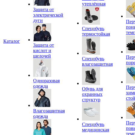
утеплённая
Защита от
электрической
дуги
Пер
пон
Спецобувь
тем
термостойкая
Каталог
Защита от
кислот и
щелочей
Пер
Спецобувь
пор
влагозащитная
Одноразовая
одежда
Пер
Обувь для
хим
охранных
сто
структур
Влагозащитная
одежда
Пер
Спецобувь
пов
медицинская
тем