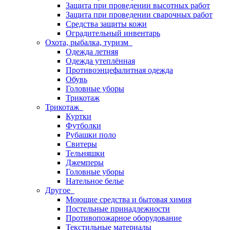
Защита при проведении высотных работ
Защита при проведении сварочных работ
Средства защиты кожи
Оградительный инвентарь
Охота, рыбалка, туризм
Одежда летняя
Одежда утеплённая
Противоэнцефалитная одежда
Обувь
Головные уборы
Трикотаж
Трикотаж
Куртки
Футболки
Рубашки поло
Свитеры
Тельняшки
Джемперы
Головные уборы
Нательное белье
Другое
Моющие средства и бытовая химия
Постельные принадлежности
Противопожарное оборудование
Текстильные материалы