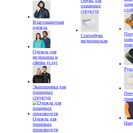
Обувь для
хим
охранных
сто
структур
Влагозащитная
одежда
Пер
Спецобувь
пов
медицинская
тем
Одежда для
медицины и
сферы услуг
Рук
Экипировка для
охранных
Пер
структур
три
Одежда для
Нар
пищевых
производств