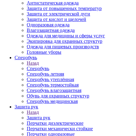
Антистатическая одежда
Защита от повышенных температур
Защита от электрической дуги
Защита от кислот и щелочей
Одноразовая одежда
Влагозащитная одежда
Одежда для медицины и сферы услуг
Экипировка для охранных структур
Одежда для пищевых производств
Головные уборы
Спецобувь
Назад
Спецобувь
Спецобувь летняя
Спецобувь утеплённая
Спецобувь термостойкая
Спецобувь влагозащитная
Обувь для охранных структур
Спецобувь медицинская
Защита рук
Назад
Защита рук
Перчатки диэлектрические
Перчатки механически стойкие
Перчатки одноразовые