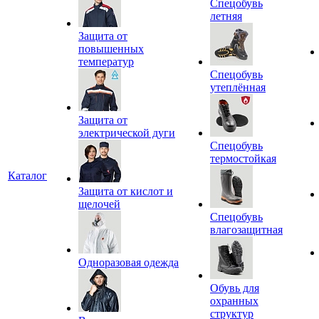
Спецобувь
летняя
Защита от
повышенных
температур
Спецобувь
утеплённая
Защита от
электрической дуги
Спецобувь
термостойкая
Каталог
Защита от кислот и
щелочей
Спецобувь
влагозащитная
Одноразовая одежда
Обувь для
охранных
структур