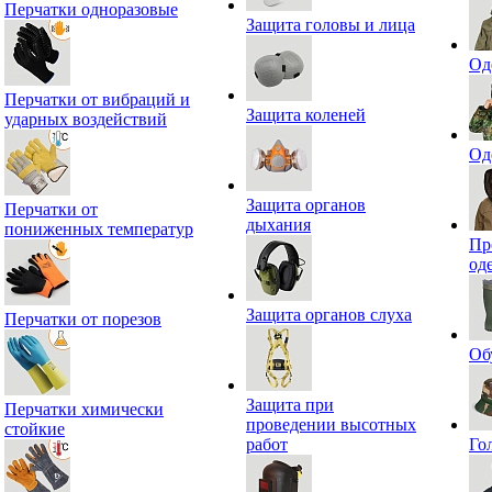
Перчатки одноразовые
Защита головы и лица
Од
Перчатки от вибраций и
Защита коленей
ударных воздействий
Од
Защита органов
Перчатки от
дыхания
пониженных температур
Пр
од
Защита органов слуха
Перчатки от порезов
Об
Защита при
Перчатки химически
проведении высотных
стойкие
работ
Го