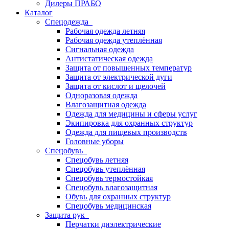
Дилеры ПРАБО
Каталог
Спецодежда
Рабочая одежда летняя
Рабочая одежда утеплённая
Сигнальная одежда
Антистатическая одежда
Защита от повышенных температур
Защита от электрической дуги
Защита от кислот и щелочей
Одноразовая одежда
Влагозащитная одежда
Одежда для медицины и сферы услуг
Экипировка для охранных структур
Одежда для пищевых производств
Головные уборы
Спецобувь
Спецобувь летняя
Спецобувь утеплённая
Спецобувь термостойкая
Спецобувь влагозащитная
Обувь для охранных структур
Спецобувь медицинская
Защита рук
Перчатки диэлектрические