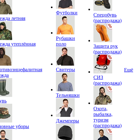
Футболки
Спецобувь
ежда летняя
(распродажа)
Рубашки
ежда утеплённая
поло
Защита рук
(распродажа)
отивоэнцефалитная
Свитеры
Ещё
ежда
СИЗ
(распродажа)
Тельняшки
увь
Охота,
рыбалка,
туризм
Джемперы
(распродажа)
ловные уборы