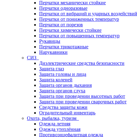
Перчатки механически стойкие
Перчатки одноразовые
Перчатки от вибраций и ударных воздействи
Перчатки от пониженных температур
Перчатки от порезов
Перчатки химически стойкие
Перчатки от повышенных температур
Рукавицы
Перчатки трикотажные
Нарукавники
СИЗ
Диэлектрические средства безопасности
Защита глаз
Защита головы и лица
Защита коленей
Защита органов дыхания
Защита органов слуха
Защита при проведении высотных работ
Защита при проведении сварочных работ
Средства защиты кожи
Оградительный инвентарь
Охота, рыбалка, туризм
Одежда летняя
Одежда утеплённая
Противоэнцефалитная одежда