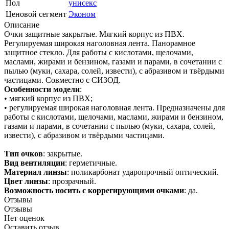
Пол
унисекс
Ценовой сегмент
Эконом
Описание
Очки защитные закрытые. Мягкий корпус из ПВХ.
Регулируемая широкая наголовная лента. Панорамное
защитное стекло. Для работы с кислотами, щелочами,
маслами, жирами и бензином, газами и парами, в сочетании с
пылью (муки, сахара, солей, извести), с абразивом и твёрдыми
частицами. Совместно с СИЗОД.
Особенности модели
:
• мягкий корпус из ПВХ;
• регулируемая широкая наголовная лента. Предназначены для
работы с кислотами, щелочами, маслами, жирами и бензином,
газами и парами, в сочетании с пылью (муки, сахара, солей,
извести), с абразивом и твёрдыми частицами.
Тип очков
: закрытые.
Вид вентиляции
: герметичные.
Материал линзы
: поликарбонат ударопрочный оптический.
Цвет линзы
: прозрачный.
Возможность носить с коррегирующими очками
: да.
Отзывы
Отзывы
Нет оценок
Оставить отзыв