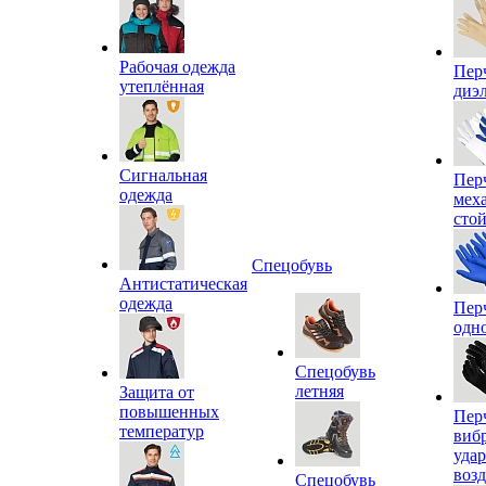
Рабочая одежда
Пер
утеплённая
диэ
Сигнальная
Пер
одежда
мех
сто
Спецобувь
Антистатическая
одежда
Пер
одн
Спецобувь
летняя
Защита от
повышенных
Пер
температур
виб
уда
воз
Спецобувь