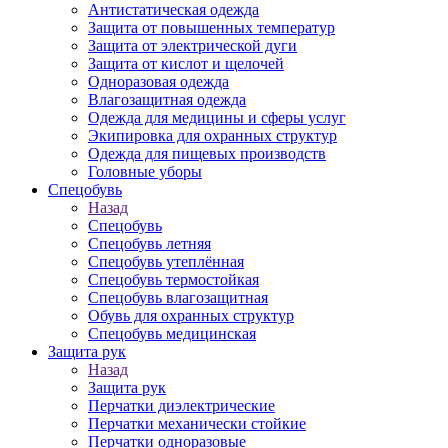
Антистатическая одежда
Защита от повышенных температур
Защита от электрической дуги
Защита от кислот и щелочей
Одноразовая одежда
Влагозащитная одежда
Одежда для медицины и сферы услуг
Экипировка для охранных структур
Одежда для пищевых производств
Головные уборы
Спецобувь
Назад
Спецобувь
Спецобувь летняя
Спецобувь утеплённая
Спецобувь термостойкая
Спецобувь влагозащитная
Обувь для охранных структур
Спецобувь медицинская
Защита рук
Назад
Защита рук
Перчатки диэлектрические
Перчатки механически стойкие
Перчатки одноразовые