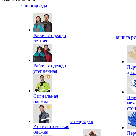
Спецодежда
Рабочая одежда
Защита р
летняя
Рабочая одежда
Пер
утеплённая
диэ
Сигнальная
Пер
одежда
мех
сто
Спецобувь
Антистатическая
одежда
Пер