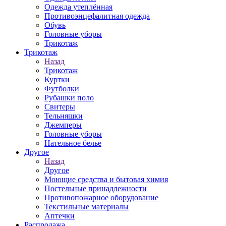
Одежда утеплённая
Противоэнцефалитная одежда
Обувь
Головные уборы
Трикотаж
Трикотаж
Назад
Трикотаж
Куртки
Футболки
Рубашки поло
Свитеры
Тельняшки
Джемперы
Головные уборы
Нательное белье
Другое
Назад
Другое
Моющие средства и бытовая химия
Постельные принадлежности
Противопожарное оборудование
Текстильные материалы
Аптечки
Распродажа