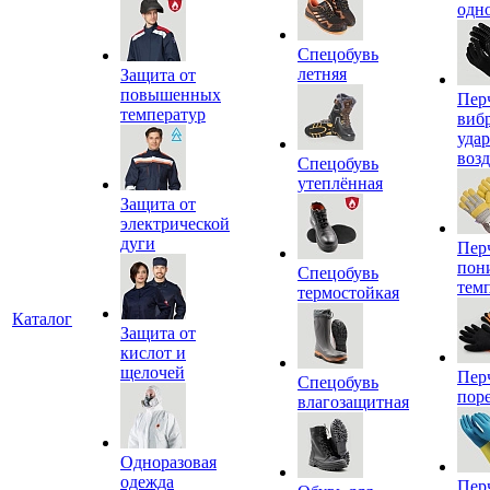
одн
Спецобувь
летняя
Защита от
повышенных
Пер
температур
виб
уда
воз
Спецобувь
утеплённая
Защита от
электрической
дуги
Пер
пон
Спецобувь
тем
термостойкая
Каталог
Защита от
кислот и
щелочей
Пер
Спецобувь
пор
влагозащитная
Одноразовая
одежда
Пер