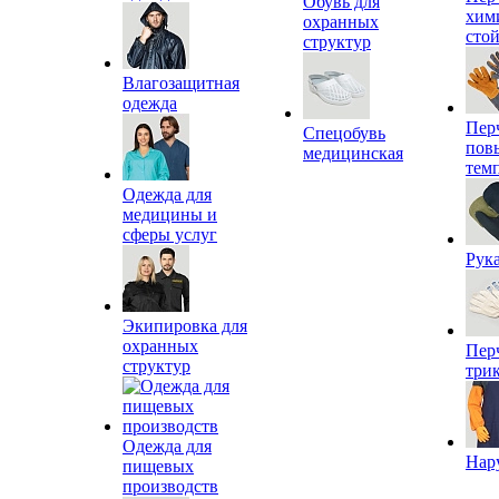
Обувь для
хим
охранных
сто
структур
Влагозащитная
одежда
Пер
Спецобувь
пов
медицинская
тем
Одежда для
медицины и
сферы услуг
Рук
Экипировка для
охранных
Пер
структур
три
Одежда для
Нар
пищевых
производств