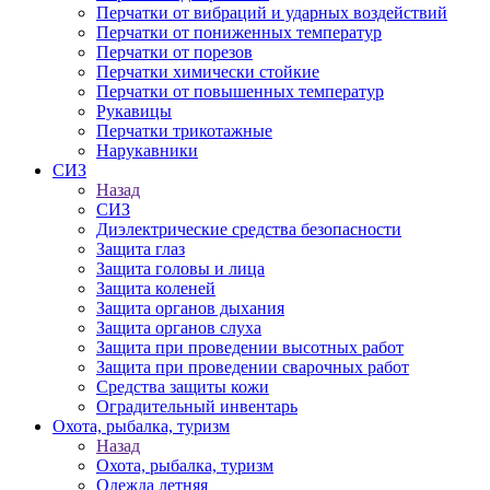
Перчатки от вибраций и ударных воздействий
Перчатки от пониженных температур
Перчатки от порезов
Перчатки химически стойкие
Перчатки от повышенных температур
Рукавицы
Перчатки трикотажные
Нарукавники
СИЗ
Назад
СИЗ
Диэлектрические средства безопасности
Защита глаз
Защита головы и лица
Защита коленей
Защита органов дыхания
Защита органов слуха
Защита при проведении высотных работ
Защита при проведении сварочных работ
Средства защиты кожи
Оградительный инвентарь
Охота, рыбалка, туризм
Назад
Охота, рыбалка, туризм
Одежда летняя