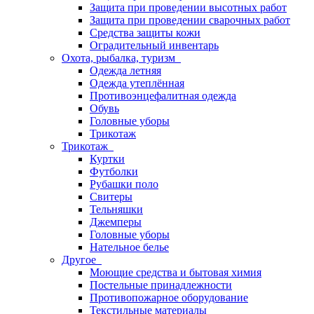
Защита при проведении высотных работ
Защита при проведении сварочных работ
Средства защиты кожи
Оградительный инвентарь
Охота, рыбалка, туризм
Одежда летняя
Одежда утеплённая
Противоэнцефалитная одежда
Обувь
Головные уборы
Трикотаж
Трикотаж
Куртки
Футболки
Рубашки поло
Свитеры
Тельняшки
Джемперы
Головные уборы
Нательное белье
Другое
Моющие средства и бытовая химия
Постельные принадлежности
Противопожарное оборудование
Текстильные материалы