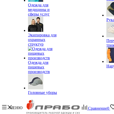
Одежда для
медицины и
сферы услуг
Рук
Экипировка для
охранных
Пер
структур
три
Одежда для
Нар
пищевых
производств
Головные уборы
МЕНЮ
Сравнение
0