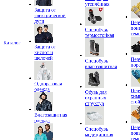
утеплённая
Защита от
электрической
дуги
Пер
пон
Спецобувь
тем
термостойкая
Каталог
Защита от
кислот и
щелочей
Пер
Спецобувь
пор
влагозащитная
Одноразовая
одежда
Пер
Обувь для
хим
охранных
сто
структур
Влагозащитная
одежда
Пер
Спецобувь
пов
медицинская
тем