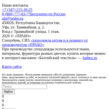
Наши контакты
+7 (347) 215-18-25
8 (800) 777-83-77
Бесплатно по России
ufa@prabo.ru
450026, Республика Башкортостан,
Уфа, ул. Трамвайная, д. 2.
Вход с Трамвайной улицы, 1 этаж.
2026 © «ПРАБО»
Спецобувь, СИЗ,
спецодежда оптом и в розницу от
производителя «ПРАБО»
При производстве спецодежды используются ткани,
материалы, фурнитура разных цветов, купить которые можно
в интернет-магазине «Балтийский текстиль» —
balttex.ru
Карта сайта
Все права защищены. Использование материалов сайта без разрешения запрещено.
Цены, представленные на сайте, не являются публичной офертой и могут отличаться от цены продаж.
Производитель вправе вносить незначительные изменения в конструкцию, внешний вид,
комплектность изделий, не влияющие на основные потребительские свойства.
Найти
0
0
0