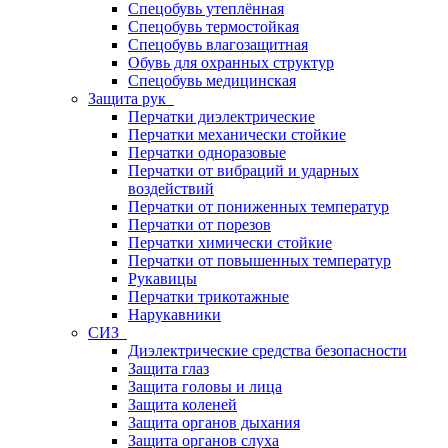
Спецобувь утеплённая
Спецобувь термостойкая
Спецобувь влагозащитная
Обувь для охранных структур
Спецобувь медицинская
Защита рук
Перчатки диэлектрические
Перчатки механически стойкие
Перчатки одноразовые
Перчатки от вибраций и ударных
воздействий
Перчатки от пониженных температур
Перчатки от порезов
Перчатки химически стойкие
Перчатки от повышенных температур
Рукавицы
Перчатки трикотажные
Нарукавники
СИЗ
Диэлектрические средства безопасности
Защита глаз
Защита головы и лица
Защита коленей
Защита органов дыхания
Защита органов слуха