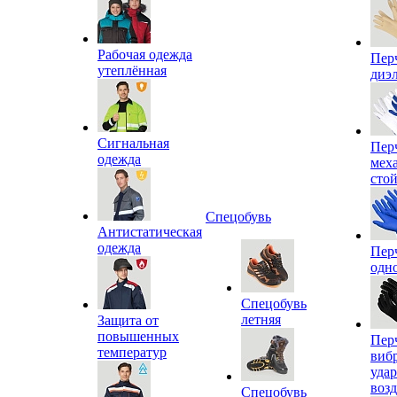
Рабочая одежда
Пер
утеплённая
диэ
Сигнальная
Пер
одежда
мех
сто
Спецобувь
Антистатическая
одежда
Пер
одн
Спецобувь
летняя
Защита от
повышенных
Пер
температур
виб
уда
воз
Спецобувь