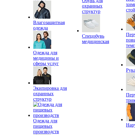
Обувь для
хим
охранных
сто
структур
Влагозащитная
одежда
Пер
Спецобувь
пов
медицинская
тем
Одежда для
медицины и
сферы услуг
Рук
Экипировка для
охранных
Пер
структур
три
Одежда для
Нар
пищевых
производств