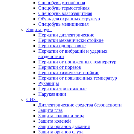
Спецобувь утеплённая
Спецобувь термостойкая
Спецобувь влагозащитная
Обувь для охранных структур
Спецобувь медицинская
Защита рук
Перчатки диэлектрические
Перчатки механически стойкие
Перчатки одноразовые
Перчатки от вибраций и ударных
воздействий
Перчатки от пониженных температур
Перчатки от порезов
Перчатки химически стойкие
Перчатки от повышенных температур
Рукавицы
Перчатки трикотажные
Нарукавники
СИЗ
Диэлектрические средства безопасности
Защита глаз
Защита головы и лица
Защита коленей
Защита органов дыхания
Защита органов слуха