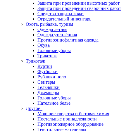
Защита при проведении высотных работ
Защита при проведении сварочных работ
Средства защиты кожи
Оградительный инвентарь
Охота, рыбалка, туризм
Одежда летняя
Одежда утеплённая
Противоэнцефалитная одежда
Обувь
Головные уборы
Трикотаж
Трикотаж
Куртки
Футболки
Рубашки поло
Свитеры
Тельняшки
Джемперы
Головные уборы
Нательное белье
Другое
Моющие средства и бытовая химия
Постельные принадлежности
Противопожарное оборудование
Текстильные материалы