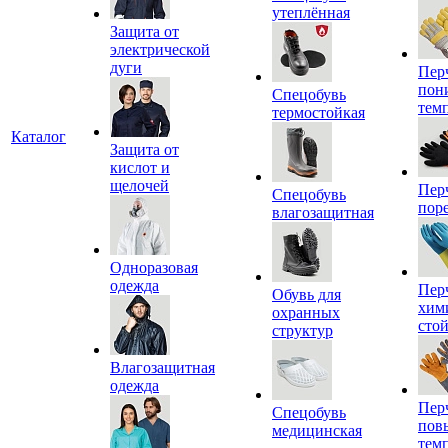
утеплённая
Защита от
электрической
дуги
Пер
пон
Спецобувь
тем
термостойкая
Каталог
Защита от
кислот и
щелочей
Пер
Спецобувь
пор
влагозащитная
Одноразовая
одежда
Пер
Обувь для
хим
охранных
сто
структур
Влагозащитная
одежда
Пер
Спецобувь
пов
медицинская
тем