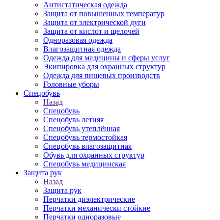
Антистатическая одежда
Защита от повышенных температур
Защита от электрической дуги
Защита от кислот и щелочей
Одноразовая одежда
Влагозащитная одежда
Одежда для медицины и сферы услуг
Экипировка для охранных структур
Одежда для пищевых производств
Головные уборы
Спецобувь
Назад
Спецобувь
Спецобувь летняя
Спецобувь утеплённая
Спецобувь термостойкая
Спецобувь влагозащитная
Обувь для охранных структур
Спецобувь медицинская
Защита рук
Назад
Защита рук
Перчатки диэлектрические
Перчатки механически стойкие
Перчатки одноразовые