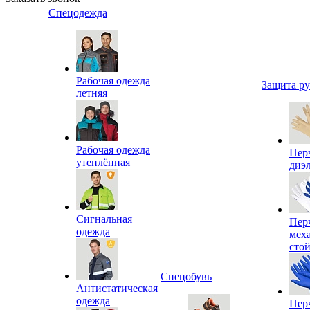
Спецодежда
Рабочая одежда
Защита р
летняя
Рабочая одежда
Пер
утеплённая
диэ
Сигнальная
Пер
одежда
мех
сто
Спецобувь
Антистатическая
одежда
Пер