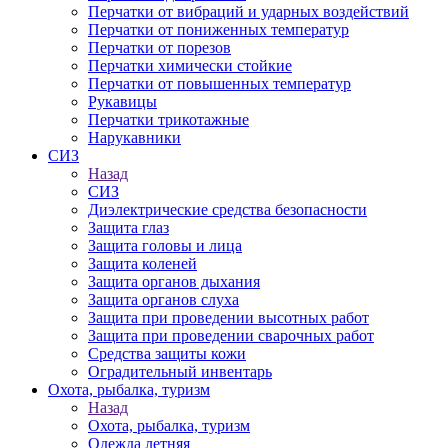
Перчатки от вибраций и ударных воздействий
Перчатки от пониженных температур
Перчатки от порезов
Перчатки химически стойкие
Перчатки от повышенных температур
Рукавицы
Перчатки трикотажные
Нарукавники
СИЗ
Назад
СИЗ
Диэлектрические средства безопасности
Защита глаз
Защита головы и лица
Защита коленей
Защита органов дыхания
Защита органов слуха
Защита при проведении высотных работ
Защита при проведении сварочных работ
Средства защиты кожи
Оградительный инвентарь
Охота, рыбалка, туризм
Назад
Охота, рыбалка, туризм
Одежда летняя