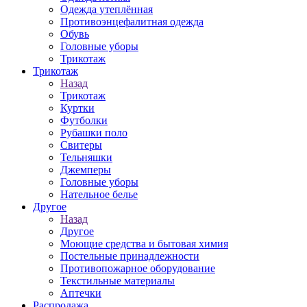
Одежда утеплённая
Противоэнцефалитная одежда
Обувь
Головные уборы
Трикотаж
Трикотаж
Назад
Трикотаж
Куртки
Футболки
Рубашки поло
Свитеры
Тельняшки
Джемперы
Головные уборы
Нательное белье
Другое
Назад
Другое
Моющие средства и бытовая химия
Постельные принадлежности
Противопожарное оборудование
Текстильные материалы
Аптечки
Распродажа