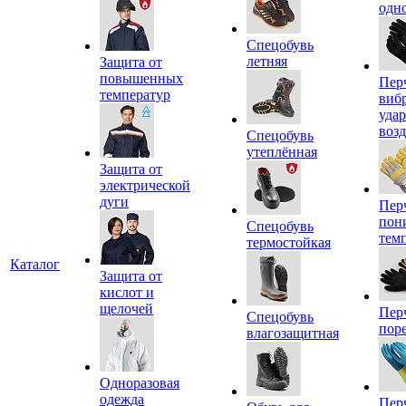
одн
Спецобувь
летняя
Защита от
повышенных
Пер
температур
виб
уда
воз
Спецобувь
утеплённая
Защита от
электрической
дуги
Пер
пон
Спецобувь
тем
термостойкая
Каталог
Защита от
кислот и
щелочей
Пер
Спецобувь
пор
влагозащитная
Одноразовая
одежда
Пер