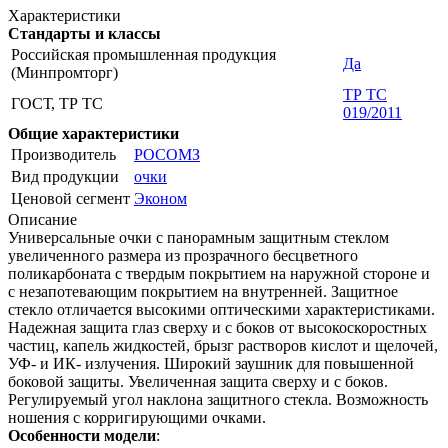
Характеристики
Стандарты и классы
Российская промышленная продукция
Да
(Минпромторг)
ТР ТС
ГОСТ, ТР ТС
019/2011
Общие характеристики
Производитель
РОСОМЗ
Вид продукции
очки
Ценовой сегмент
Эконом
Описание
Универсальные очки с панорамным защитным стеклом
увеличенного размера из прозрачного бесцветного
поликарбоната с твердым покрытием на наружной стороне и
с незапотевающим покрытием на внутренней. Защитное
стекло отличается высокими оптическими характеристиками.
Надежная защита глаз сверху и с боков от высокоскоростных
частиц, капель жидкостей, брызг растворов кислот и щелочей,
УФ- и ИК- излучения. Широкий заушник для повышенной
боковой защиты. Увеличенная защита сверху и с боков.
Регулируемый угол наклона защитного стекла. Возможность
ношения с корригирующими очками.
Особенности модели
: