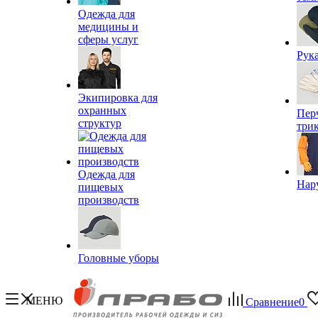
Одежда для
медицины и
сферы услуг
Рук
Экипировка для
охранных
Пер
структур
три
Одежда для
Нар
пищевых
производств
Головные уборы
МЕНЮ
Сравнение
0