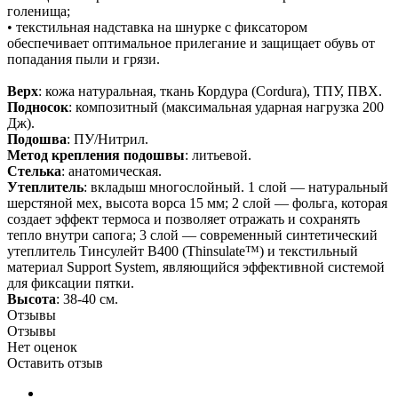
голенища;
• текстильная надставка на шнурке с фиксатором
обеспечивает оптимальное прилегание и защищает обувь от
попадания пыли и грязи.
Верх
: кожа натуральная, ткань Кордура (Cordura), ТПУ, ПВХ.
Подносок
: композитный (максимальная ударная нагрузка 200
Дж).
Подошва
: ПУ/Нитрил.
Метод крепления подошвы
: литьевой.
Стелька
: анатомическая.
Утеплитель
: вкладыш многослойный. 1 слой — натуральный
шерстяной мех, высота ворса 15 мм; 2 слой — фольга, которая
создает эффект термоса и позволяет отражать и сохранять
тепло внутри сапога; 3 слой — современный синтетический
утеплитель Тинсулейт В400 (Thinsulate™) и текстильный
материал Support System, являющийся эффективной системой
для фиксации пятки.
Высота
: 38-40 см.
Отзывы
Отзывы
Нет оценок
Оставить отзыв