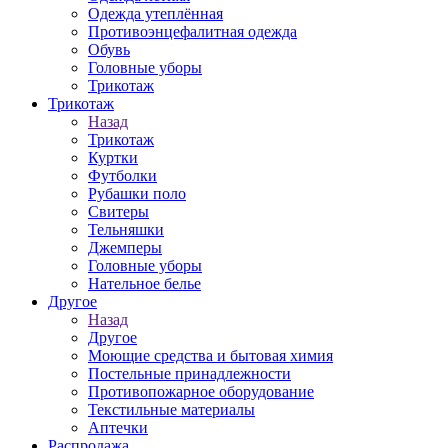
Одежда утеплённая
Противоэнцефалитная одежда
Обувь
Головные уборы
Трикотаж
Трикотаж
Назад
Трикотаж
Куртки
Футболки
Рубашки поло
Свитеры
Тельняшки
Джемперы
Головные уборы
Нательное белье
Другое
Назад
Другое
Моющие средства и бытовая химия
Постельные принадлежности
Противопожарное оборудование
Текстильные материалы
Аптечки
Распродажа