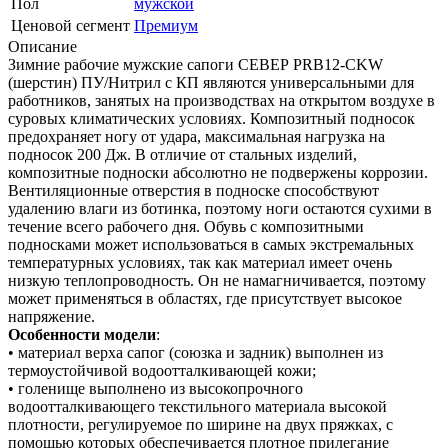
Пол
мужской
Ценовой сегмент
Премиум
Описание
Зимние рабочие мужские сапоги СЕВЕР PRB12-CKW
(шерстин) ПУ/Нитрил с КП являются универсальными для
работников, занятых на производствах на открытом воздухе в
суровых климатических условиях. Композитный подносок
предохраняет ногу от удара, максимальная нагрузка на
подносок 200 Дж. В отличие от стальных изделий,
композитные подноски абсолютно не подвержены коррозии.
Вентиляционные отверстия в подноске способствуют
удалению влаги из ботинка, поэтому ноги остаются сухими в
течение всего рабочего дня. Обувь с композитными
подносками может использоваться в самых экстремальных
температурных условиях, так как материал имеет очень
низкую теплопроводность. Он не намагничивается, поэтому
может применяться в областях, где присутствует высокое
напряжение.
Особенности модели
:
• материал верха сапог (союзка и задник) выполнен из
термоустойчивой водоотталкивающей кожи;
• голенище выполнено из высокопрочного
водоотталкивающего текстильного материала высокой
плотности, регулируемое по ширине на двух пряжках, с
помощью которых обеспечивается плотное прилегание