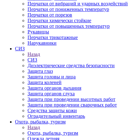
Перчатки от вибраций и ударных воздействий
Перчатки от пониженных температур
Перчатки от порезов
Перчатки химически стойкие
Перчатки от повышенных температур
Рукавицы
Перчатки трикотажные
Нарукавники
СИЗ
Назад
СИЗ
Диэлектрические средства безопасности
Защита глаз
Защита головы и лица
Защита коленей
Защита органов дыхания
Защита органов слуха
Защита при проведении высотных работ
Защита при проведении сварочных работ
Средства защиты кожи
Оградительный инвентарь
Охота, рыбалка, туризм
Назад
Охота, рыбалка, туризм
Одежда летняя