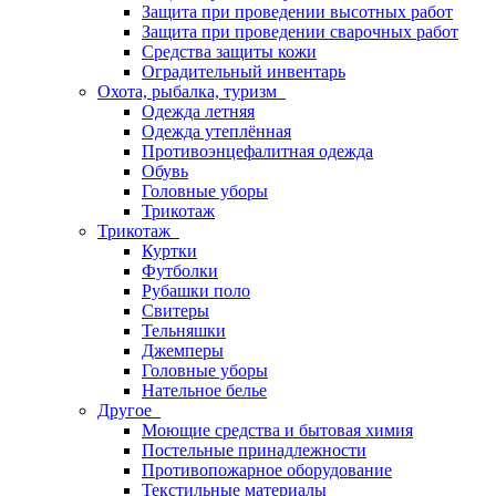
Защита при проведении высотных работ
Защита при проведении сварочных работ
Средства защиты кожи
Оградительный инвентарь
Охота, рыбалка, туризм
Одежда летняя
Одежда утеплённая
Противоэнцефалитная одежда
Обувь
Головные уборы
Трикотаж
Трикотаж
Куртки
Футболки
Рубашки поло
Свитеры
Тельняшки
Джемперы
Головные уборы
Нательное белье
Другое
Моющие средства и бытовая химия
Постельные принадлежности
Противопожарное оборудование
Текстильные материалы