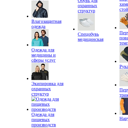
Обувь для
хим
охранных
сто
структур
Влагозащитная
одежда
Пер
Спецобувь
пов
медицинская
тем
Одежда для
медицины и
сферы услуг
Рук
Экипировка для
охранных
Пер
структур
три
Одежда для
Нар
пищевых
производств