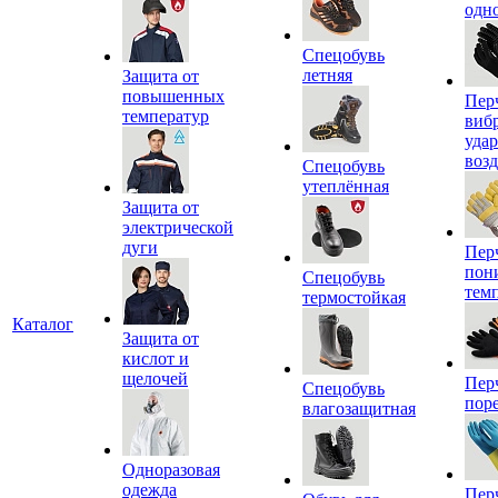
одн
Спецобувь
летняя
Защита от
повышенных
Пер
температур
виб
уда
воз
Спецобувь
утеплённая
Защита от
электрической
дуги
Пер
пон
Спецобувь
тем
термостойкая
Каталог
Защита от
кислот и
щелочей
Пер
Спецобувь
пор
влагозащитная
Одноразовая
одежда
Пер