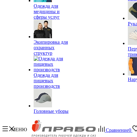
Одежда для
медицины и
сферы услуг
Рук
Экипировка для
охранных
Пер
структур
три
Одежда для
Нар
пищевых
производств
Головные уборы
МЕНЮ
Сравнение
0