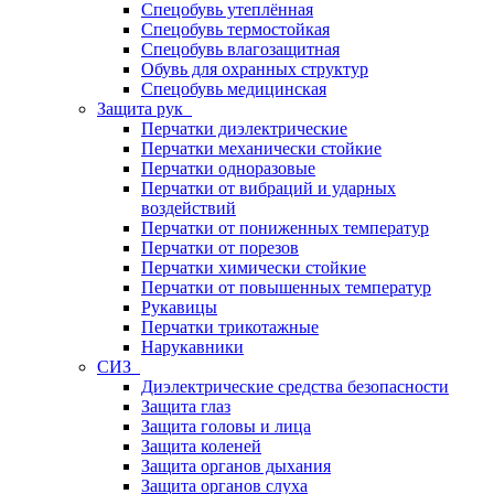
Спецобувь утеплённая
Спецобувь термостойкая
Спецобувь влагозащитная
Обувь для охранных структур
Спецобувь медицинская
Защита рук
Перчатки диэлектрические
Перчатки механически стойкие
Перчатки одноразовые
Перчатки от вибраций и ударных
воздействий
Перчатки от пониженных температур
Перчатки от порезов
Перчатки химически стойкие
Перчатки от повышенных температур
Рукавицы
Перчатки трикотажные
Нарукавники
СИЗ
Диэлектрические средства безопасности
Защита глаз
Защита головы и лица
Защита коленей
Защита органов дыхания
Защита органов слуха