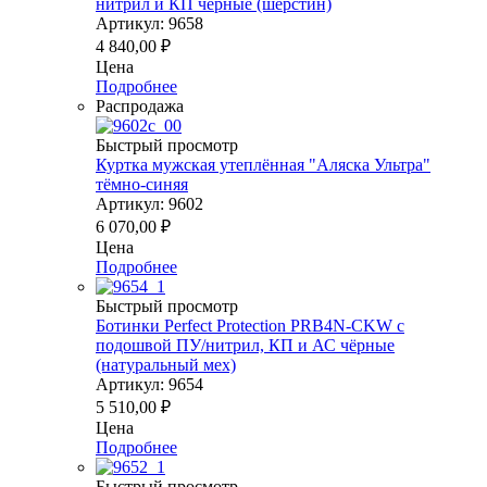
нитрил и КП чёрные (шерстин)
Артикул: 9658
4 840,00
₽
Цена
Подробнее
Распродажа
Быстрый просмотр
Куртка мужская утеплённая "Аляска Ультра"
тёмно-синяя
Артикул: 9602
6 070,00
₽
Цена
Подробнее
Быстрый просмотр
Ботинки Perfect Protection PRB4N-CKW с
подошвой ПУ/нитрил, КП и АС чёрные
(натуральный мех)
Артикул: 9654
5 510,00
₽
Цена
Подробнее
Быстрый просмотр