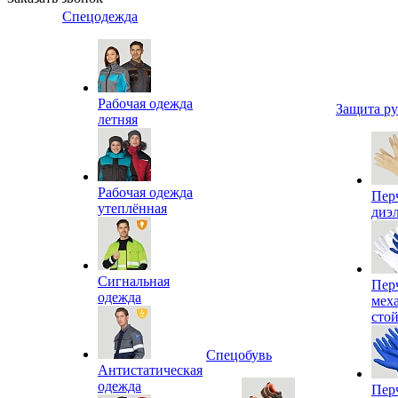
Спецодежда
Рабочая одежда
Защита р
летняя
Рабочая одежда
Пер
утеплённая
диэ
Сигнальная
Пер
одежда
мех
сто
Спецобувь
Антистатическая
одежда
Пер