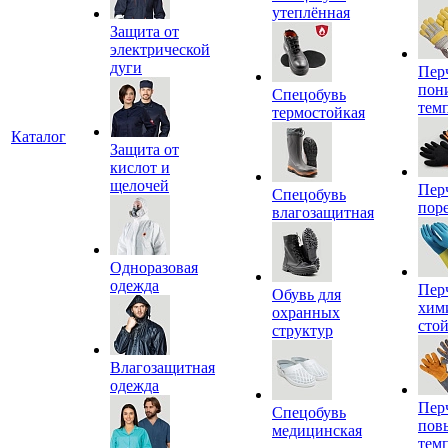
утеплённая
Защита от
электрической
дуги
Пер
пон
Спецобувь
тем
термостойкая
Каталог
Защита от
кислот и
щелочей
Пер
Спецобувь
пор
влагозащитная
Одноразовая
одежда
Пер
Обувь для
хим
охранных
сто
структур
Влагозащитная
одежда
Пер
Спецобувь
пов
медицинская
тем