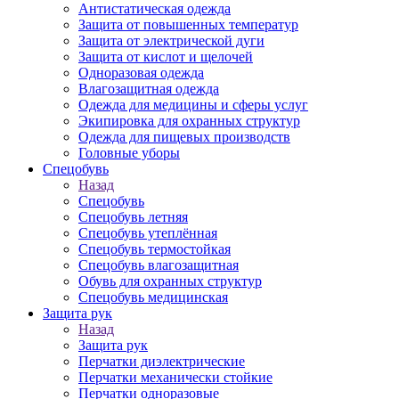
Антистатическая одежда
Защита от повышенных температур
Защита от электрической дуги
Защита от кислот и щелочей
Одноразовая одежда
Влагозащитная одежда
Одежда для медицины и сферы услуг
Экипировка для охранных структур
Одежда для пищевых производств
Головные уборы
Спецобувь
Назад
Спецобувь
Спецобувь летняя
Спецобувь утеплённая
Спецобувь термостойкая
Спецобувь влагозащитная
Обувь для охранных структур
Спецобувь медицинская
Защита рук
Назад
Защита рук
Перчатки диэлектрические
Перчатки механически стойкие
Перчатки одноразовые