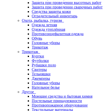
Защита при проведении высотных работ
Защита при проведении сварочных работ
Средства защиты кожи
Оградительный инвентарь
Охота, рыбалка, туризм
Одежда летняя
Одежда утеплённая
Противоэнцефалитная одежда
Обувь
Головные уборы
Трикотаж
Трикотаж
Куртки
Футболки
Рубашки поло
Свитеры
Тельняшки
Джемперы
Головные уборы
Нательное белье
Другое
Моющие средства и бытовая химия
Постельные принадлежности
Противопожарное оборудование
Текстильные материалы