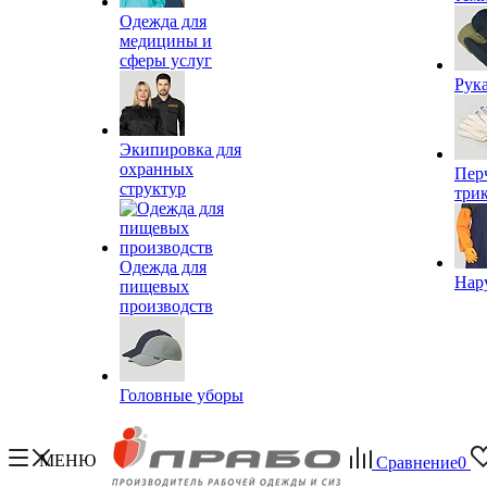
Одежда для
медицины и
сферы услуг
Рук
Экипировка для
охранных
Пер
структур
три
Одежда для
Нар
пищевых
производств
Головные уборы
МЕНЮ
Сравнение
0