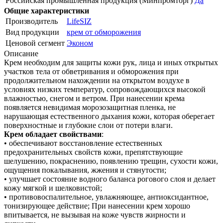
Российская промышленная продукция (Минпромторг)
Да
Общие характеристики
Производитель
LifeSIZ
Вид продукции
крем от обморожения
Ценовой сегмент
Эконом
Описание
Крем необходим для защиты кожи рук, лица и иных открытых
участков тела от обветривания и обморожения при
продолжительном нахождении на открытом воздухе в
условиях низких температур, сопровождающихся высокой
влажностью, снегом и ветром. При нанесении крема
появляется невидимая морозозащитная пленка, не
нарушающая естественного дыхания кожи, которая оберегает
поверхностные и глубокие слои от потери влаги.
Крем обладает свойствами
:
• обеспечивают восстановление естественных
предохранительных свойств кожи, препятствующие
шелушению, покраснению, появлению трещин, сухости кожи,
ощущения покалывания, жжения и стянутости;
• улучшает состояние водного баланса рогового слоя и делает
кожу мягкой и шелковистой;
• противовоспалительное, увлажняющее, антиоксидантное,
тонизирующее действие; При нанесении крем хорошо
впитывается, не вызывая на коже чувств жирности и