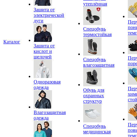
утеплённая
Защита от
электрической
дуги
Пер
пон
Спецобувь
тем
термостойкая
Каталог
Защита от
кислот и
щелочей
Пер
Спецобувь
пор
влагозащитная
Одноразовая
одежда
Пер
Обувь для
хим
охранных
сто
структур
Влагозащитная
одежда
Пер
Спецобувь
пов
медицинская
тем