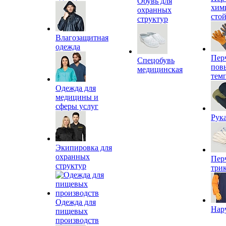
Обувь для
хим
охранных
сто
структур
Влагозащитная
одежда
Пер
Спецобувь
пов
медицинская
тем
Одежда для
медицины и
сферы услуг
Рук
Экипировка для
охранных
Пер
структур
три
Одежда для
Нар
пищевых
производств