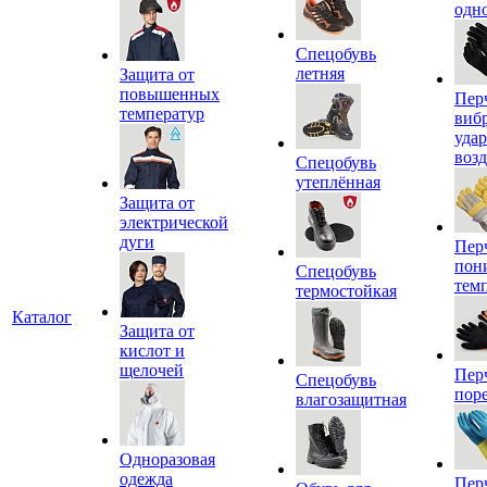
одн
Спецобувь
летняя
Защита от
повышенных
Пер
температур
виб
уда
воз
Спецобувь
утеплённая
Защита от
электрической
дуги
Пер
пон
Спецобувь
тем
термостойкая
Каталог
Защита от
кислот и
щелочей
Пер
Спецобувь
пор
влагозащитная
Одноразовая
одежда
Пер