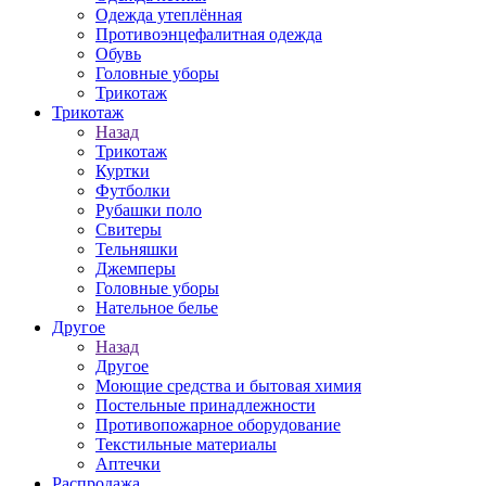
Одежда утеплённая
Противоэнцефалитная одежда
Обувь
Головные уборы
Трикотаж
Трикотаж
Назад
Трикотаж
Куртки
Футболки
Рубашки поло
Свитеры
Тельняшки
Джемперы
Головные уборы
Нательное белье
Другое
Назад
Другое
Моющие средства и бытовая химия
Постельные принадлежности
Противопожарное оборудование
Текстильные материалы
Аптечки
Распродажа