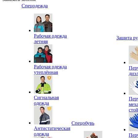
Спецодежда
Рабочая одежда
Защита р
летняя
Рабочая одежда
Пер
утеплённая
диэ
Сигнальная
Пер
одежда
мех
сто
Спецобувь
Антистатическая
одежда
Пер