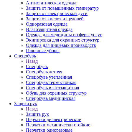
Антистатическая одежда
Защита от повышенных температур
Защита от электрической дуги
Защита от кислот и щелочей
Одноразовая одежда
Влагозащитная одежда
Одежда для медицины и сферы услуг
Экипировка для охранных структур
Одежда для пищевых производств
Головные уборы
Спецобувь
Назад
Спецобувь
Спецобувь летняя
Спецобувь утеплённая
Спецобувь термостойкая
Спецобувь влагозащитная
Обувь для охранных структур
Спецобувь медицинская
Защита рук
Назад
Защита рук
Перчатки диэлектрические
Перчатки механически стойкие
Перчатки одноразовые