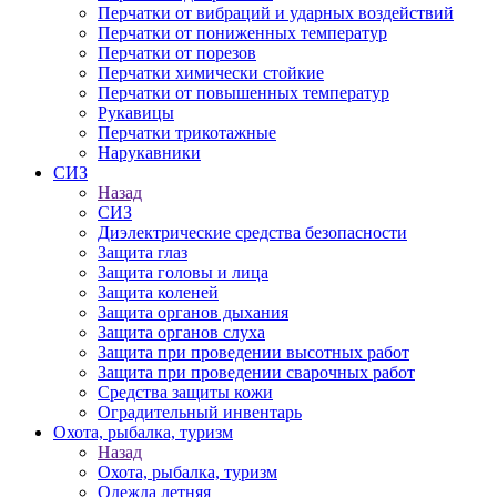
Перчатки от вибраций и ударных воздействий
Перчатки от пониженных температур
Перчатки от порезов
Перчатки химически стойкие
Перчатки от повышенных температур
Рукавицы
Перчатки трикотажные
Нарукавники
СИЗ
Назад
СИЗ
Диэлектрические средства безопасности
Защита глаз
Защита головы и лица
Защита коленей
Защита органов дыхания
Защита органов слуха
Защита при проведении высотных работ
Защита при проведении сварочных работ
Средства защиты кожи
Оградительный инвентарь
Охота, рыбалка, туризм
Назад
Охота, рыбалка, туризм
Одежда летняя