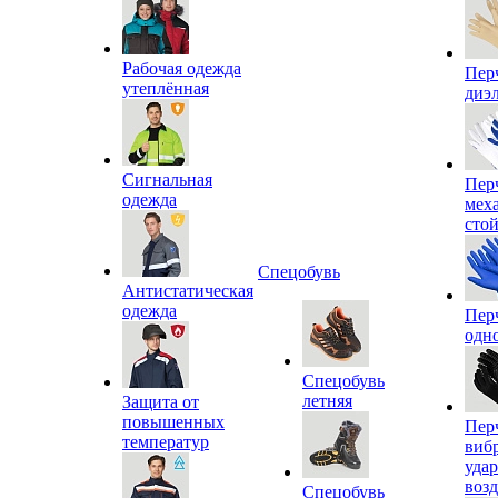
Рабочая одежда
Пер
утеплённая
диэ
Сигнальная
Пер
одежда
мех
сто
Спецобувь
Антистатическая
одежда
Пер
одн
Спецобувь
летняя
Защита от
повышенных
Пер
температур
виб
уда
воз
Спецобувь