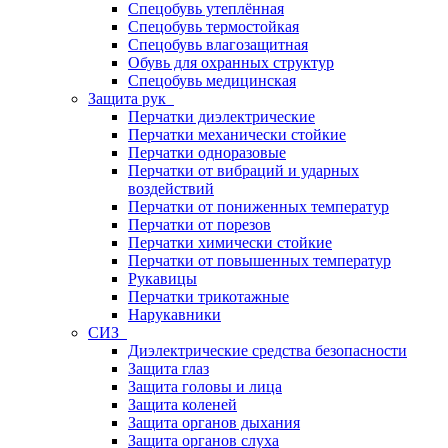
Спецобувь утеплённая
Спецобувь термостойкая
Спецобувь влагозащитная
Обувь для охранных структур
Спецобувь медицинская
Защита рук
Перчатки диэлектрические
Перчатки механически стойкие
Перчатки одноразовые
Перчатки от вибраций и ударных
воздействий
Перчатки от пониженных температур
Перчатки от порезов
Перчатки химически стойкие
Перчатки от повышенных температур
Рукавицы
Перчатки трикотажные
Нарукавники
СИЗ
Диэлектрические средства безопасности
Защита глаз
Защита головы и лица
Защита коленей
Защита органов дыхания
Защита органов слуха