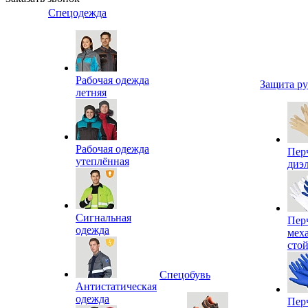
Спецодежда
Рабочая одежда
Защита р
летняя
Рабочая одежда
Пер
утеплённая
диэ
Сигнальная
Пер
одежда
мех
сто
Спецобувь
Антистатическая
одежда
Пер