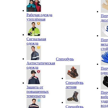
Рабочая одежда
Пер
утеплённая
диэ
Сигнальная
Пер
одежда
мех
сто
Спецобувь
Антистатическая
одежда
Пер
одн
Спецобувь
летняя
Защита от
повышенных
Пер
температур
виб
уда
воз
Спецобувь