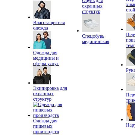
Обувь для
хим
охранных
сто
структур
Влагозащитная
одежда
Пер
Спецобувь
пов
медицинская
тем
Одежда для
медицины и
сферы услуг
Рук
Экипировка для
охранных
Пер
структур
три
Одежда для
Нар
пищевых
производств