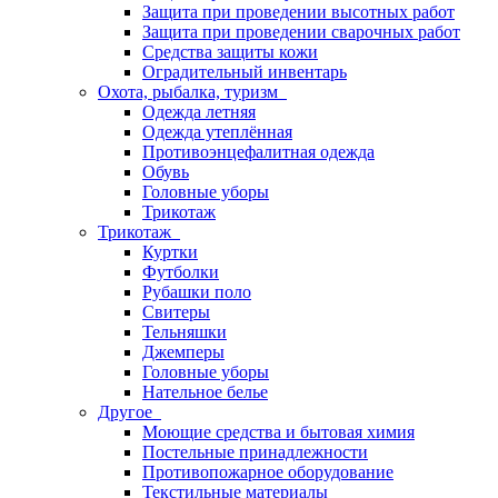
Защита при проведении высотных работ
Защита при проведении сварочных работ
Средства защиты кожи
Оградительный инвентарь
Охота, рыбалка, туризм
Одежда летняя
Одежда утеплённая
Противоэнцефалитная одежда
Обувь
Головные уборы
Трикотаж
Трикотаж
Куртки
Футболки
Рубашки поло
Свитеры
Тельняшки
Джемперы
Головные уборы
Нательное белье
Другое
Моющие средства и бытовая химия
Постельные принадлежности
Противопожарное оборудование
Текстильные материалы