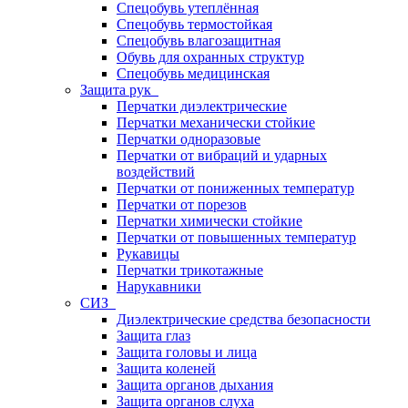
Спецобувь утеплённая
Спецобувь термостойкая
Спецобувь влагозащитная
Обувь для охранных структур
Спецобувь медицинская
Защита рук
Перчатки диэлектрические
Перчатки механически стойкие
Перчатки одноразовые
Перчатки от вибраций и ударных
воздействий
Перчатки от пониженных температур
Перчатки от порезов
Перчатки химически стойкие
Перчатки от повышенных температур
Рукавицы
Перчатки трикотажные
Нарукавники
СИЗ
Диэлектрические средства безопасности
Защита глаз
Защита головы и лица
Защита коленей
Защита органов дыхания
Защита органов слуха