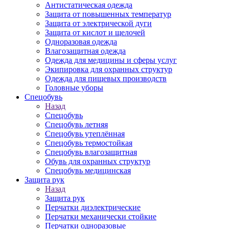
Антистатическая одежда
Защита от повышенных температур
Защита от электрической дуги
Защита от кислот и щелочей
Одноразовая одежда
Влагозащитная одежда
Одежда для медицины и сферы услуг
Экипировка для охранных структур
Одежда для пищевых производств
Головные уборы
Спецобувь
Назад
Спецобувь
Спецобувь летняя
Спецобувь утеплённая
Спецобувь термостойкая
Спецобувь влагозащитная
Обувь для охранных структур
Спецобувь медицинская
Защита рук
Назад
Защита рук
Перчатки диэлектрические
Перчатки механически стойкие
Перчатки одноразовые