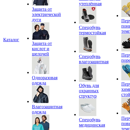
утеплённая
Защита от
электрической
дуги
Пер
пон
Спецобувь
тем
термостойкая
Каталог
Защита от
кислот и
щелочей
Пер
Спецобувь
пор
влагозащитная
Одноразовая
одежда
Пер
Обувь для
хим
охранных
сто
структур
Влагозащитная
одежда
Пер
Спецобувь
пов
медицинская
тем