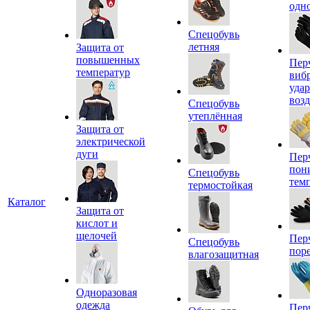
одн
Спецобувь
летняя
Защита от
повышенных
Пер
температур
виб
уда
воз
Спецобувь
утеплённая
Защита от
электрической
дуги
Пер
пон
Спецобувь
тем
термостойкая
Каталог
Защита от
кислот и
щелочей
Пер
Спецобувь
пор
влагозащитная
Одноразовая
одежда
Пер