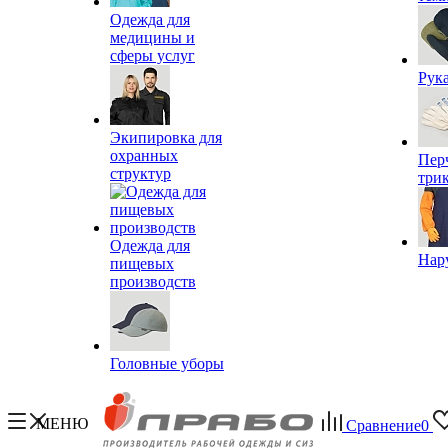
Одежда для
медицины и
сферы услуг
Рук
Экипировка для
охранных
Пер
структур
три
Одежда для
Нар
пищевых
производств
Головные уборы
МЕНЮ
Сравнение
0