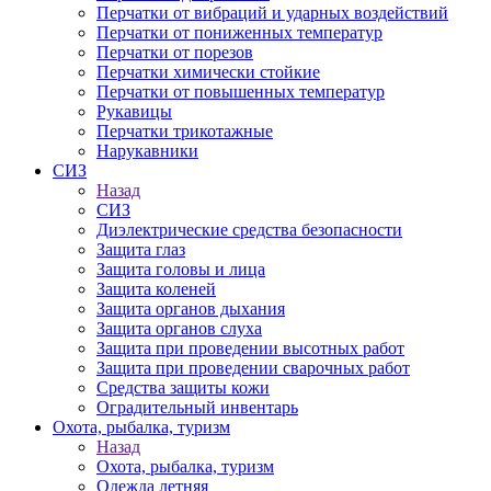
Перчатки от вибраций и ударных воздействий
Перчатки от пониженных температур
Перчатки от порезов
Перчатки химически стойкие
Перчатки от повышенных температур
Рукавицы
Перчатки трикотажные
Нарукавники
СИЗ
Назад
СИЗ
Диэлектрические средства безопасности
Защита глаз
Защита головы и лица
Защита коленей
Защита органов дыхания
Защита органов слуха
Защита при проведении высотных работ
Защита при проведении сварочных работ
Средства защиты кожи
Оградительный инвентарь
Охота, рыбалка, туризм
Назад
Охота, рыбалка, туризм
Одежда летняя