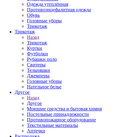
Одежда утеплённая
Противоэнцефалитная одежда
Обувь
Головные уборы
Трикотаж
Трикотаж
Назад
Трикотаж
Куртки
Футболки
Рубашки поло
Свитеры
Тельняшки
Джемперы
Головные уборы
Нательное белье
Другое
Назад
Другое
Моющие средства и бытовая химия
Постельные принадлежности
Противопожарное оборудование
Текстильные материалы
Аптечки
Распродажа